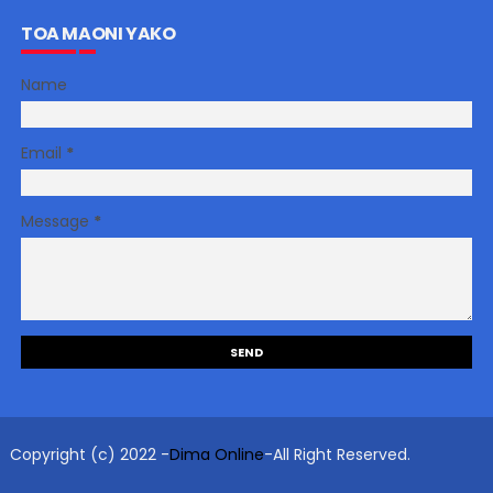
TOA MAONI YAKO
Name
Email
*
Message
*
Copyright (c) 2022 -
Dima Online
-All Right Reserved.