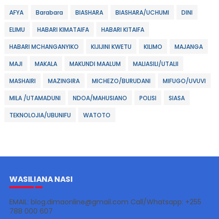
AFYA
Barabara
BIASHARA
BIASHARA/UCHUMI
DINI
ELIMU
HABARI KIMATAIFA
HABARI KITAIFA
HABARI MCHANGANYIKO
KIJIJINI KWETU
KILIMO
MAJANGA
MAJI
MAKALA
MAKUNDI MAALUM
MALIASILI/UTALII
MASHAIRI
MAZINGIRA
MICHEZO/BURUDANI
MIFUGO/UVUVI
MILA /UTAMADUNI
NDOA/MAHUSIANO
POLISI
SIASA
TEKNOLOJIA/UBUNIFU
WATOTO
WASILIANA NASI
EMAIL: blog.dimaonline@gmail.com Call/Whatsapp: +255
788 000 607