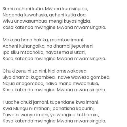
Sumu acheni kutia, Mwana kumsingizia,
Napenda kuwahusia, acheni kutia doa,
Wivu unawasumbua, mengi kuyasingizia,
Kosa katenda mwingine Mwana mwamsingizia.
Makosa hana hakika, msimtoe imani,
Acheni kuhangaika, na dhambi jiepusheni
Ipo siku mtachoka, nayasema si utani,
Kosa katenda mwingine Mwana mwamsingizia.
Chuki zenu ni za nini, kipi amewakosea
Siyo dhambi kugombea, nawe waweza gombea,
Najua anagombea, ndiyo mana mwachukia,
Kosa katenda mwingine Mwana mwamsingizia.
Tuache chuki jamani, tupendane kwa imani,
Kwa Mungu ni mtihani, panatisha kaburini,
Tuwe ni wenye imani, ya wengine kuthamini,
Kosa katenda mwingine Mwana mwamsingizia.