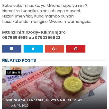
Baba yake mhusika, ya Mwana hapa ya nini ?
Namaliza kuandika, nina uchungu moyoni,
Huzuni imenifika, Kuna mambo duniani
Kosa katenda mwingine Mwana mwamsingizia.
Mtunzi ni SirDody- Kilimanjaro
0675654955 au 0762396923
RELATED POSTS
MASHAIRI
SHILINGI YA TANZANIA , NI VYEMA IHESHIMIWE
July 14, 2026