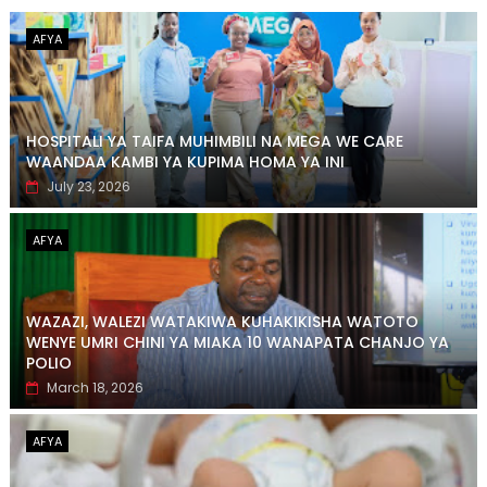
AFYA
HOSPITALI YA TAIFA MUHIMBILI NA MEGA WE CARE
WAANDAA KAMBI YA KUPIMA HOMA YA INI
July 23, 2026
AFYA
WAZAZI, WALEZI WATAKIWA KUHAKIKISHA WATOTO
WENYE UMRI CHINI YA MIAKA 10 WANAPATA CHANJO YA
POLIO
March 18, 2026
AFYA