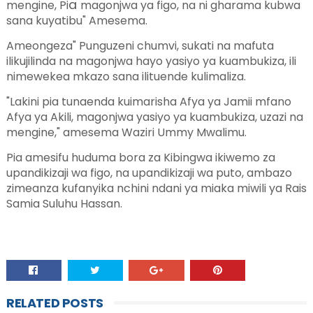
a
mengine, Pi
magonjwa ya figo, na ni gharama kubwa
sana kuyatibu" Amesema.
Ameongeza" Punguzeni chumvi, sukati na mafuta
ilikujilinda na magonjwa hayo yasiyo ya kuambukiza, ili
nimewekea mkazo sana ilituende kulimaliza.
"Lakini pia tunaenda kuimarisha Afya ya Jamii mfano
Afya ya Akili, magonjwa yasiyo ya kuambukiza, uzazi na
mengine," amesema Waziri Ummy Mwalimu.
Pia amesifu huduma bora za Kibingwa ikiwemo za
upandikizaji wa figo, na upandikizaji wa puto, ambazo
zimeanza kufanyika nchini ndani ya miaka miwili ya Rais
Samia Suluhu Hassan.
RELATED POSTS