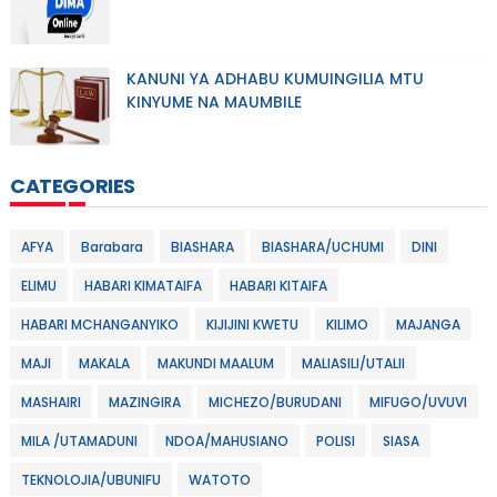
KANUNI YA ADHABU KUMUINGILIA MTU
KINYUME NA MAUMBILE
CATEGORIES
AFYA
Barabara
BIASHARA
BIASHARA/UCHUMI
DINI
ELIMU
HABARI KIMATAIFA
HABARI KITAIFA
HABARI MCHANGANYIKO
KIJIJINI KWETU
KILIMO
MAJANGA
MAJI
MAKALA
MAKUNDI MAALUM
MALIASILI/UTALII
MASHAIRI
MAZINGIRA
MICHEZO/BURUDANI
MIFUGO/UVUVI
MILA /UTAMADUNI
NDOA/MAHUSIANO
POLISI
SIASA
TEKNOLOJIA/UBUNIFU
WATOTO