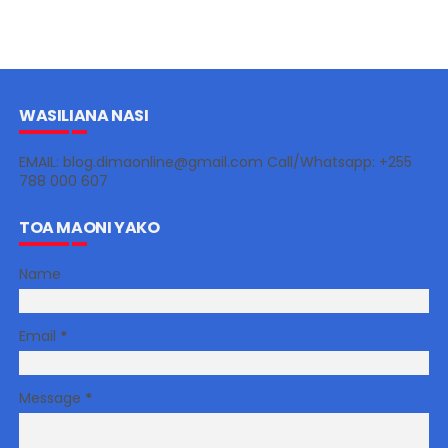
WASILIANA NASI
EMAIL: blog.dimaonline@gmail.com Call/Whatsapp: +255
788 000 607
TOA MAONI YAKO
Name
Email
*
Message
*