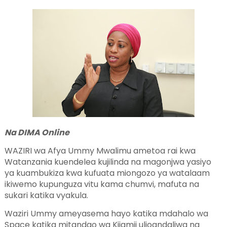
Na DIMA Online
WAZIRI wa Afya Ummy M
walimu ametoa rai kwa
Watanzania kuendelea kujilinda na magonjwa yasiyo
ya kuambukiza kwa kufuata miongozo ya watalaam
ikiwemo kupunguza vitu kama chumvi, mafuta na
sukari katika vyakula.
Waziri Ummy ameyasema hayo katika mdahalo wa
Space katika mitandao wa Kijamii ulioandaliwa na