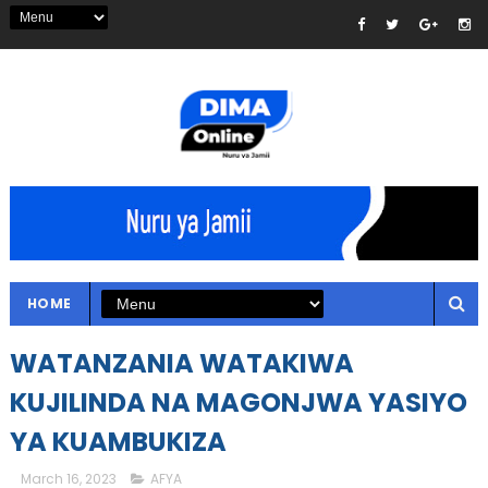
HOME
WATANZANIA WATAKIWA
KUJILINDA NA MAGONJWA YASIYO
YA KUAMBUKIZA
March 16, 2023
AFYA