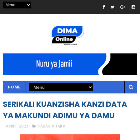
HOME
SERIKALI KUANZISHA KANZI DATA
YA MAKUNDI ADIMU YA DAMU
April 11, 2023
HABARI KITAIFA