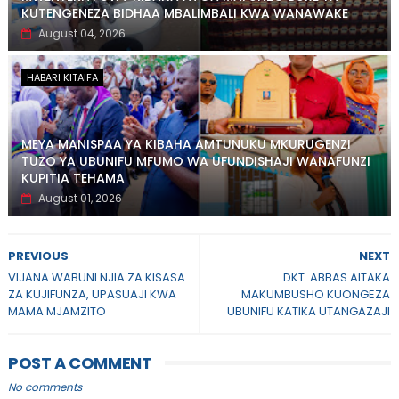
KUTENGENEZA BIDHAA MBALIMBALI KWA WANAWAKE
August 04, 2026
HABARI KITAIFA
MEYA MANISPAA YA KIBAHA AMTUNUKU MKURUGENZI
TUZO YA UBUNIFU MFUMO WA UFUNDISHAJI WANAFUNZI
KUPITIA TEHAMA
August 01, 2026
PREVIOUS
NEXT
VIJANA WABUNI NJIA ZA KISASA
DKT. ABBAS AITAKA
ZA KUJIFUNZA, UPASUAJI KWA
MAKUMBUSHO KUONGEZA
MAMA MJAMZITO
UBUNIFU KATIKA UTANGAZAJI
POST A COMMENT
No comments