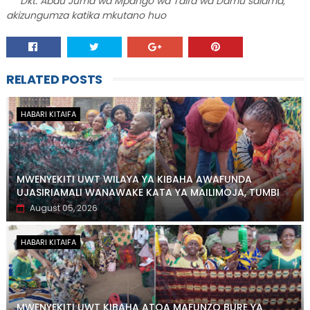
Dkt. Abdu Juma wa Mpango wa Taifa wa Damu salama,
akizungumza katika mkutano huo
RELATED POSTS
HABARI KITAIFA
MWENYEKITI UWT WILAYA YA KIBAHA AWAFUNDA
UJASIRIAMALI WANAWAKE KATA YA MAILIMOJA, TUMBI
August 05, 2026
HABARI KITAIFA
MWENYEKITI UWT KIBAHA ATOA MAFUNZO BURE YA