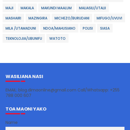
MAJI
MAKALA
MAKUNDI MAALUM
MALIASILI/UTALII
MASHAIRI
MAZINGIRA
MICHEZO/BURUDANI
MIFUGO/UVUVI
MILA /UTAMADUNI
NDOA/MAHUSIANO
POLISI
SIASA
TEKNOLOJIA/UBUNIFU
WATOTO
WASILIANA NASI
EMAIL: blog.dimaonline@gmail.com Call/Whatsapp: +255
788 000 607
TOA MAONI YAKO
Name