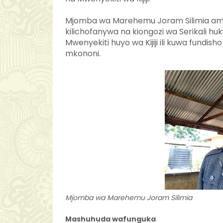
Mjomba wa Marehemu Joram Silimia ames
kilichofanywa na kiongozi wa Serikali huk
Mwenyekiti huyo wa Kijiji ili kuwa fundis
mkononi.
Mjomba wa Marehemu Joram Silimia
Mashuhuda wafunguka