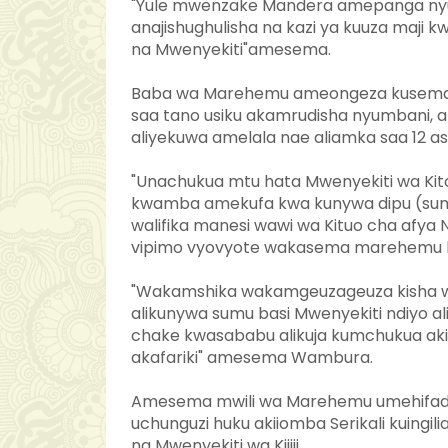
"Yule mwenzake Mandera amepanga nyum
anajishughulisha na kazi ya kuuza maji 
na Mwenyekiti"amesema.
Baba wa Marehemu ameongeza kusema" A
saa tano usiku akamrudisha nyumbani, al
aliyekuwa amelala nae aliamka saa 12
"Unachukua mtu hata Mwenyekiti wa Kitong
kwamba amekufa kwa kunywa dipu (sumu
walifika manesi wawi wa Kituo cha afya
vipimo vyovyote wakasema marehemu 
"Wakamshika wakamgeuzageuza kisha
alikunywa sumu basi Mwenyekiti ndiyo ali
chake kwasababu alikuja kumchukua ak
akafariki" amesema Wambura.
Amesema mwili wa Marehemu umehifadhiw
uchunguzi huku akiiomba Serikali kuingil
na Mwenyekiti wa Kijiji.