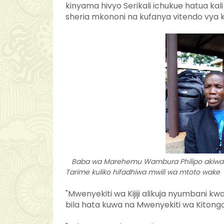
kinyama hivyo Serikali ichukue hatua kali
sheria mkononi na kufanya vitendo vya 
Baba wa Marehemu Wambura Philipo akiwa nje
Tarime kuliko hifadhiwa mwili wa mtoto wake
"Mwenyekiti wa Kijiji alikuja nyumban
bila hata kuwa na Mwenyekiti wa Kito