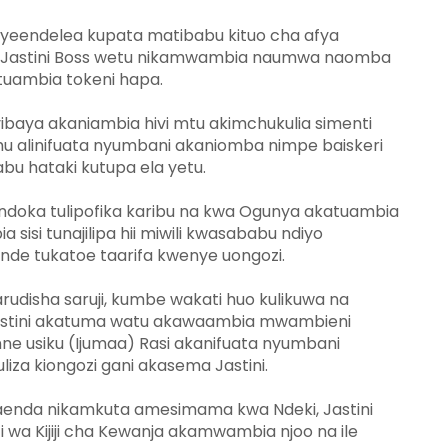
ayeendelea kupata matibabu kituo cha afya
 Jastini Boss wetu nikamwambia naumwa naomba
tuambia tokeni hapa.
ibaya akaniambia hivi mtu akimchukulia simenti
emu alinifuata nyumbani akaniomba nimpe baiskeri
u hataki kutupa ela yetu.
ondoka tulipofika karibu na kwa Ogunya akatuambia
si tunajilipa hii miwili kwasababu ndiyo
ende tukatoe taarifa kwenye uongozi.
disha saruji, kumbe wakati huo kulikuwa na
astini akatuma watu akawaambia mwambieni
ne usiku (Ijumaa) Rasi akanifuata nyumbani
iza kiongozi gani akasema Jastini.
kaenda nikamkuta amesimama kwa Ndeki, Jastini
wa Kijiji cha Kewanja akamwambia njoo na ile