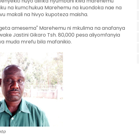
nyekiti huyo alifika nyumbani kwa marehemu
 usiku na kumchukua Marehemu na kuondoka nae na
u makali na hivyo kupoteza maisha.
geta amesema" Marehemu ni mkulima na anafanya
wake Jastini Gikaro Tsh. 80,000 pesa aliyomfanyia
kwa muda mrefu bila mafanikio.
ta