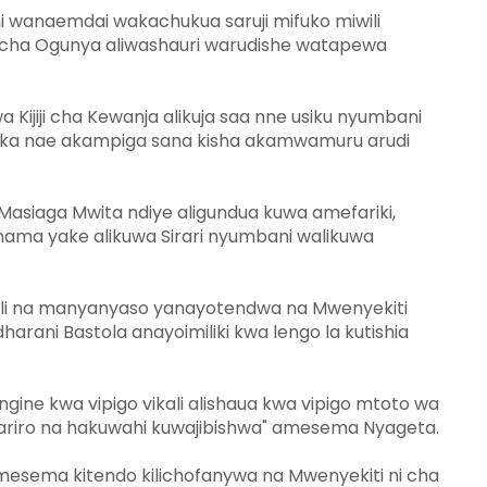
 wanaemdai wakachukua saruji mifuko miwili
acha Ogunya aliwashauri warudishe watapewa
a Kijiji cha Kewanja alikuja saa nne usiku nyumbani
a nae akampiga sana kisha akamwamuru arudi
Masiaga Mwita ndiye aligundua kuwa amefariki,
ama yake alikuwa Sirari nyumbani walikuwa
i na manyanyaso yanayotendwa na Mwenyekiti
harani Bastola anayoimiliki kwa lengo la kutishia
engine kwa vipigo vikali alishaua kwa vipigo mtoto wa
riro na hakuwahi kuwajibishwa" amesema Nyageta.
sema kitendo kilichofanywa na Mwenyekiti ni cha