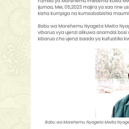
Familia ya Marehemu imesema kuwa Mwe
Ijumaa, Mei, 05,2023 majira ya saa nne
kisha kumpiga na kumsababishia maumiv
Babu wa Marehemu Nyageta Mwita Nya
vibarua vya ujenzi alikuwa anamdai bosi 
kibarua cha ujenzi baada ya kuifuatilia 
Babu wa Marehemu Nyageta Mwita Nyage