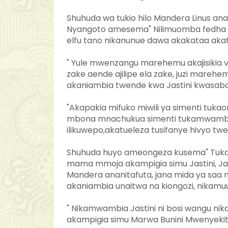
Shuhuda wa tukio hilo Mandera Linus an
Nyangoto amesema" Nilimuomba fedha
elfu tano nikanunue dawa akakataa aka
" Yule mwenzangu marehemu akajisikia v
zake aende ajilipe ela zake, juzi mareh
akaniambia twende kwa Jastini kwasabab
"Akapakia mifuko miwili ya simenti tuka
mbona mnachukua simenti tukamwambia si
ilikuwepo,akatueleza tusifanye hivyo tw
Shuhuda huyo ameongeza kusema" Tukaru
mama mmoja akampigia simu Jastini, J
Mandera ananitafuta, jana mida ya saa n
akaniambia unaitwa na kiongozi, nikamuul
" Nikamwambia Jastini ni bosi wangu ni
akampigia simu Marwa Bunini Mwenyekiti 