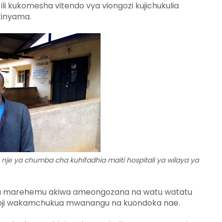
 ili kukomesha vitendo vya viongozi kujichukulia
kinyama.
 ya chumba cha kuhifadhia maiti hospitali ya wilaya ya
i kwa marehemu akiwa ameongozana na watu watatu
ngoji wakamchukua mwanangu na kuondoka nae.