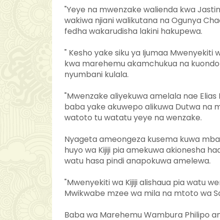
"Yeye na mwenzake walienda kwa Jastini
wakiwa njiani walikutana na Ogunya Ch
fedha wakarudisha lakini hakupewa.
" Kesho yake siku ya Ijumaa Mwenyekiti w
kwa marehemu akamchukua na kuondok
nyumbani kulala.
"Mwenzake aliyekuwa amelala nae Elias 
baba yake akuwepo alikuwa Dutwa na m
watoto tu watatu yeye na wenzake.
Nyageta ameongeza kusema kuwa mbal
huyo wa Kijiji pia amekuwa akionesha had
watu hasa pindi anapokuwa amelewa.
"Mwenyekiti wa Kijiji alishaua pia watu w
Mwikwabe mzee wa mila na mtoto wa Sa
Baba wa Marehemu Wambura Philipo ame