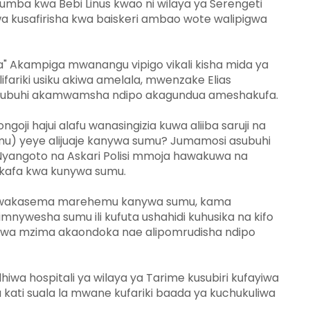
ba kwa Bebi Linus kwao ni wilaya ya Serengeti
kwa kusafirisha kwa baiskeri ambao wote walipigwa
kampiga mwanangu vipigo vikali kisha mida ya
ifariki usiku akiwa amelala, mwenzake Elias
 asubuhi akamwamsha ndipo akagundua ameshakufa.
oji hajui alafu wanasingizia kuwa aliiba saruji na
) yeye alijuaje kanywa sumu? Jumamosi asubuhi
 Nyangoto na Askari Polisi mmoja hawakuwa na
kafa kwa kunywa sumu.
 wakasema marehemu kanywa sumu, kama
mnywesha sumu ili kufuta ushahidi kuhusika na kifo
iwa mzima akaondoka nae alipomrudisha ndipo
a hospitali ya wilaya ya Tarime kusubiri kufayiwa
ia kati suala la mwane kufariki baada ya kuchukuliwa