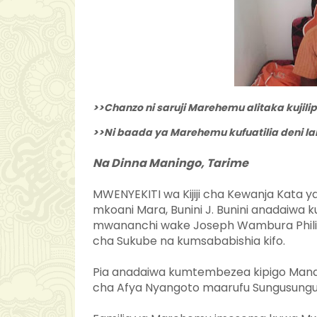
>>Chanzo ni saruji Marehemu alitaka kujili
>>Ni baada ya Marehemu kufuatilia deni lak
Na Dinna Maningo, Tarime
MWENYEKITI wa Kijiji cha Kewanja Kata
mkoani Mara, Bunini J. Bunini anadaiwa k
mwananchi wake Joseph Wambura Philip
cha Sukube na kumsababishia kifo.
Pia anadaiwa kumtembezea kipigo Mand
cha Afya Nyangoto maarufu Sungusungu