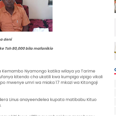
pa deni
e Tsh 80,000 bila mafanikio
 ya Kemambo Nyamongo katika wilaya ya Tarime
ufanya kitendo cha ukatili kwa kumpiga vipigo vikali
o mwenye umri wa miaka 17 mkazi wa Kitongoji
era Linus anayeendelea kupata matibabu Kituo
.