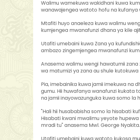
Walimu wamekuwa wakidhani kuwa kumc
wanawajengea watoto hofu na kufanya 
Mtafiti huyo anaeleza kuwa walimu wengi
kumjengea mwanafunzi dhana ya kile aji
Utafiti umebaini kuwa Zana ya kufundishia
ambazo zingemjengea mwanafunzi kum
Anasema walimu wengi hawatumii zana z
wa matumizi ya zana au shule kutokuwa 
Pia, imebainika kuwa jamii imekuwa na d
gumu. Hii huwafanya wanafunzi kukata 
na jamii inayowazunguka kuwa somo la h
"Hali hii husababisha somo la hisabati k
Hisabati kwani mwalimu yeyote hupewa somo
mradi tu" anasema Mwl. George Nyakita.
Utafiti umebaini kuwa watoto kukosa m