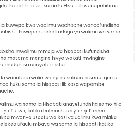
 kufeli mtihani wa somo la Hisabati wanapohitimu
a pia kuwepo kwa waalimu wachache wanaofundisha
sababisha kuwepo na idadi ndogo ya walimu wa somo
abisha mwalimu mmoja wa hisabati kufundisha
isha masomo mengine hivyo wakati mwingine
ika madarasa anayofundisha.
nda wanafunzi walio wengi na kuliona ni somo gumu
naa huku somo la hisabati likikosa wapambe
hache.
alimu wa somo la Hisabati anayefundisha somo hilo
ta ya Turwa, katika halmashauri ya mji Tarime
ita mwenye uzoefu wa kazi ya ualimu kwa miaka
elekea ufaulu mbaya wa somo la hisabati katika