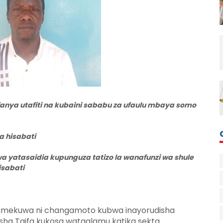
nya utafiti na kubaini sababu za ufaulu mbaya somo
a hisabati
yatasaidia kupunguza tatizo la wanafunzi wa shule
isabati
 umekuwa ni changamoto kubwa inayorudisha
sha Taifa kukosa wataalamu katika sekta