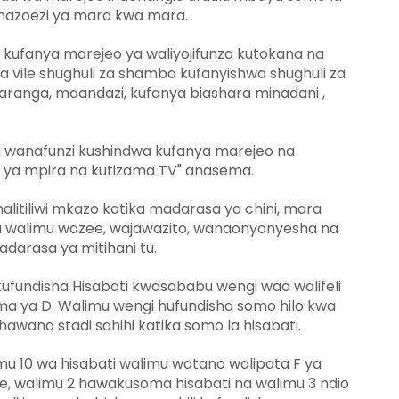
i mazoezi ya mara kwa mara.
kufanya marejeo ya waliyojifunza kutokana na
vile shughuli za shamba kufanyishwa shughuli za
aranga, maandazi, kufanya biashara minadani ,
 wanafunzi kushindwa kufanya marejeo na
ya mpira na kutizama TV" anasema.
alitiliwi mkazo katika madarasa ya chini, mara
na walimu wazee, wajawazito, wanaonyonyesha na
darasa ya mitihani tu.
undisha Hisabati kwasababu wengi wao walifeli
ma ya D. Walimu wengi hufundisha somo hilo kwa
awana stadi sahihi katika somo la hisabati.
limu 10 wa hisabati walimu watano walipata F ya
ne, walimu 2 hawakusoma hisabati na walimu 3 ndio