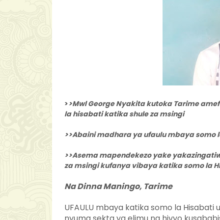
>
>Mwl George Nyakita kutoka Tarime amefa
la hisabati katika shule za msingi
>>Abaini madhara ya ufaulu mbaya somo l
>>Asema mapendekezo yake yakazingatiwa 
za msingi kufanya vibaya katika somo la H
Na Dinna Maningo, Tarime
UFAULU mbaya katika somo la Hisabati
nyuma sekta ya elimu na hivyo kusababi