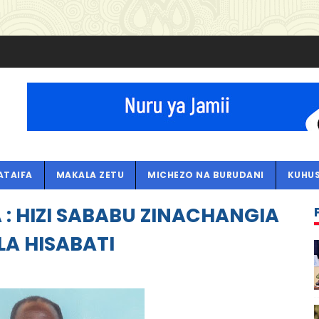
ATAIFA
MAKALA ZETU
MICHEZO NA BURUDANI
KUHUS
: HIZI SABABU ZINACHANGIA
A HISABATI