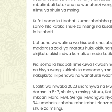
mbalimbali kutokana na wanafunzi wengi
elimu ya shule ya msingi.
Kufeli somo la Hisabati kumesababish
somo hilo katika shule za msingi na ku
la hisabati.
Uchache wa walimu wa hisabati unasab
madarasa zaidi ya matatu huku akifund
akijikuta akishindwa kumaliza mada kat
Pia, somo la hisabati limekuwa likiwashi
na hivyo wengi kukimbilia masomo ya sa
nakujikuta likipendwa na wanafunzi wac
Utafiti wa mwaka 2023 uliofanywa na Mw
darasa la 5-7, shule ya msingi Mturu, Ka
mkoani Mara, Mwl. Gerge Mwangwa Nyak
34, umebaini sababu mbalimbali zinazop
shule za msingi.