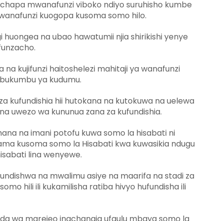
hapa mwanafunzi viboko ndiyo suruhisho kumbe
wanafunzi kuogopa kusoma somo hilo.
 huongea na ubao hawatumii njia shirikishi yenye
funzacho.
 na kujifunzi haitoshelezi mahitaji ya wanafunzi
bukumbu ya kudumu.
a kufundishia hii hutokana na kutokuwa na uelewa
na uwezo wa kununua zana za kufundishia.
hana na imani potofu kuwa somo la hisabati ni
tama kusoma somo la Hisabati kwa kuwasikia ndugu
isabati lina wenyewe.
ufundishwa na mwalimu asiye na maarifa na stadi za
 hili ili kukamilisha ratiba hivyo hufundisha ili
uda wa marejeo inachangia ufaulu mbaya somo la