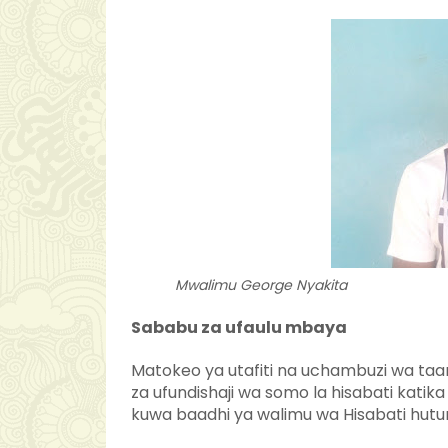
Mwalimu George Nyakita
Sababu za ufaulu mbaya
Matokeo ya utafiti na uchambuzi wa taa
za ufundishaji wa somo la hisabati katika
kuwa baadhi ya walimu wa Hisabati hut