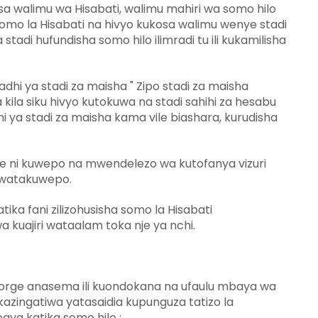
a walimu wa Hisabati, walimu mahiri wa somo hilo
omo la Hisabati na hivyo kukosa walimu wenye stadi
stadi hufundisha somo hilo ilimradi tu ili kukamilisha
 ya stadi za maisha " Zipo stadi za maisha
ila siku hivyo kutokuwa na stadi sahihi za hesabu
a stadi za maisha kama vile biashara, kurudisha
ni kuwepo na mwendelezo wa kutofanya vizuri
hawatakuwepo.
ka fani zilizohusisha somo la Hisabati
kuajiri wataalam toka nje ya nchi.
George anasema ili kuondokana na ufaulu mbaya wa
zingatiwa yatasaidia kupunguza tatizo la
aya katika somo hilo ;