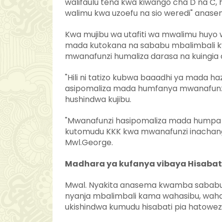
walifaulu tena kwa kiwango cha D na C, 
walimu kwa uzoefu na sio weredi" anase
Kwa mujibu wa utafiti wa mwalimu huyo
mada kutokana na sababu mbalimbali kw
mwanafunzi humaliza darasa na kuingia d
"Hili ni tatizo kubwa baaadhi ya mada haz
asipomaliza mada humfanya mwanafunzi
hushindwa kujibu.
"Mwanafunzi hasipomaliza mada humpa 
kutomudu KKK kwa mwanafunzi inachang
Mwl.George.
Madhara ya kufanya vibaya Hisabat
Mwal. Nyakita anasema kwamba sababu 
nyanja mbalimbali kama wahasibu, wahan
ukishindwa kumudu hisabati pia hatowe