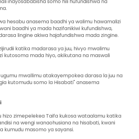
hali inayosababisha somo hili hufundishwa na
ma.
 wa hesabu anasema baadhi ya walimu hawamalizi
ani baadhi ya mada hazifanikiwi kufundishwa,
arasa lingine akiwa hajafundishwa mada zingine.
ijirudii katika madarasa ya juu, hivyo mwalimu
 kutosoma mada hiyo, akikutana na maswali
ugumu mwallimu atakayempokea darasa la juu na
ia kutomudu somo la Hisabati" anasema
i
hizo zimepelekea Taifa kukosa wataalamu katika
disi na wengi wanaohusiana na hisabati, kwani
za kumudu masomo ya sayansi.