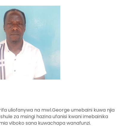
rifa uliofanywa na mwl.George umebaini kuwa njia
 shule za msingi hazina ufanisi kwani imebainika
umia viboko sana kuwachapa wanafunzi.