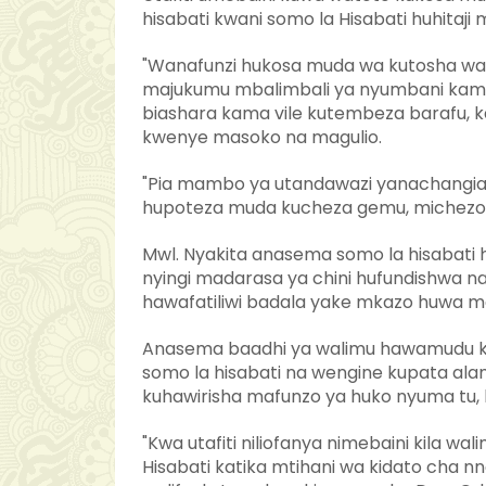
hisabati kwani somo la Hisabati huhitaj
"Wanafunzi hukosa muda wa kutosha wa 
majukumu mbalimbali ya nyumbani kama 
biashara kama vile kutembeza barafu, k
kwenye masoko na magulio.
"Pia mambo ya utandawazi yanachangia
hupoteza muda kucheza gemu, michezo 
Mwl. Nyakita anasema somo la hisabati h
nyingi madarasa ya chini hufundishwa 
hawafatiliwi badala yake mkazo huwa ma
Anasema baadhi ya walimu hawamudu kuf
somo la hisabati na wengine kupata ala
kuhawirisha mafunzo ya huko nyuma tu, h
"Kwa utafiti niliofanya nimebaini kila wa
Hisabati katika mtihani wa kidato cha n