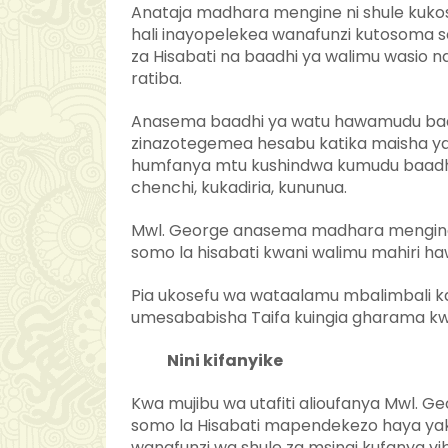
Anataja madhara mengine ni shule kukos
hali inayopelekea wanafunzi kutosoma s
za Hisabati na baadhi ya walimu wasio na 
ratiba.
Anasema baadhi ya watu hawamudu baadhi
zinazotegemea hesabu katika maisha ya k
humfanya mtu kushindwa kumudu baadhi y
chenchi, kukadiria, kununua.
Mwl. George anasema madhara mengine 
somo la hisabati kwani walimu mahiri 
Pia ukosefu wa wataalamu mbalimbali kati
umesababisha Taifa kuingia gharama kwa 
Nini kifanyike
Kwa mujibu wa utafiti alioufanya Mwl. 
somo la Hisabati mapendekezo haya yaka
wanafunzi wa shule za msingi kufanya vib