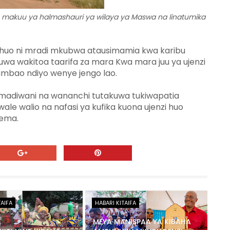
makuu ya halmashauri ya wilaya ya Maswa na linatumika
huo ni mradi mkubwa atausimamia kwa karibu
a wakitoa taarifa za mara Kwa mara juu ya ujenzi
ambao ndiyo wenye jengo lao.
i madiwani na wananchi tutakuwa tukiwapatia
ale walio na nafasi ya kufika kuona ujenzi huo
sema.
TAIFA
HABARI KITAIFA
MEYA MANISPAA YA KIBAHA