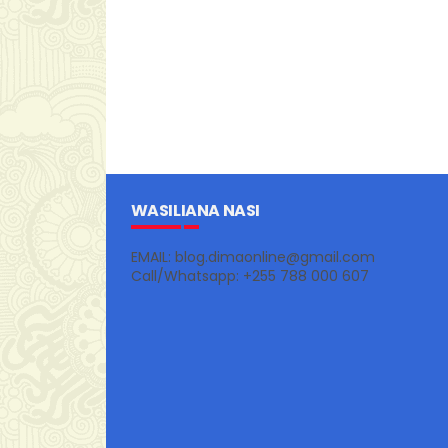
WASILIANA NASI
EMAIL: blog.dimaonline@gmail.com
Call/Whatsapp: +255 788 000 607