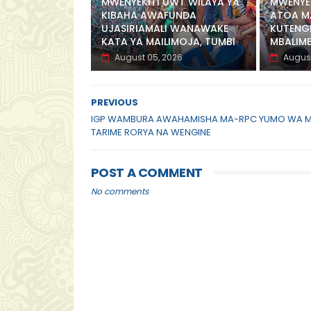
MWENYEKITI UWT WILAYA YA
MWENYEK
KIBAHA AWAFUNDA
ATOA M
UJASIRIAMALI WANAWAKE
KUTENG
KATA YA MAILIMOJA, TUMBI
MBALIM
August 05, 2026
August
PREVIOUS
IGP WAMBURA AWAHAMISHA MA-RPC YUMO WA M
TARIME RORYA NA WENGINE
POST A COMMENT
No comments