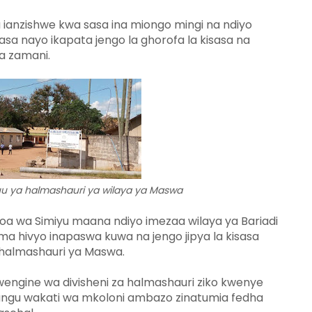
ianzishwe kwa sasa ina miongo mingi na ndiyo
asa nayo ikapata jengo la ghorofa la kisasa na
a zamani.
 ya halmashauri ya wilaya ya Maswa
oa wa Simiyu maana ndiyo imezaa wilaya ya Bariadi
ma hivyo inapaswa kuwa na jengo jipya la kisasa
halmashauri ya Maswa.
wengine wa divisheni za halmashauri ziko kwenye
tangu wakati wa mkoloni ambazo zinatumia fedha