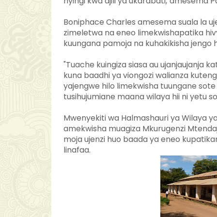
nyingi kwa ajili ya ukarabati,"amesema P
Boniphace Charles amesema suala la ujen
zimeletwa na eneo limekwishapatika hivy
kuungana pamoja na kuhakikisha jengo hi
"Tuache kuingiza siasa au ujanjaujanja k
kuna baadhi ya viongozi walianza kuteng
yajengwe hilo limekwisha tuungane sote 
tusihujumiane maana wilaya hii ni yetu
Mwenyekiti wa Halmashauri ya Wilaya 
amekwisha muagiza Mkurugenzi Mtendaj
moja ujenzi huo baada ya eneo kupatik
linafaa.