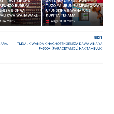
ITI UWT KIBAHA
AMTUNUKU MKURUGENZI
AFUNZO BURE YA
TUZO YA UBUNIFU MFUMO WA
ENEZA BIDHAA
UFUNDISHAJI WANAFUNZI
BALI KWA WANAWAKE
KUPITIA TEHAMA
 04, 2026
August 01, 2026
NEXT
ARA,
TMDA : KIWANDA KINACHOTENGENEZA DAWA AINA YA
P-500® (PARACETAMOL) HAKITAMBULIKI