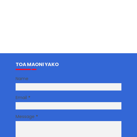
TOA MAONI YAKO
Name
Email
*
Message
*