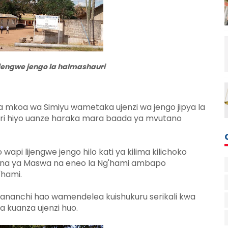
jengwe jengo la halmashauri
mkoa wa Simiyu wametaka ujenzi wa jengo jipya la
i hiyo uanze haraka mara baada ya mvutano
pi lijengwe jengo hilo kati ya kilima kilichoko
hana ya Maswa na eneo la Ng'hami ambapo
'hami.
nanchi hao wamendelea kuishukuru serikali kwa
 ya kuanza ujenzi huo.