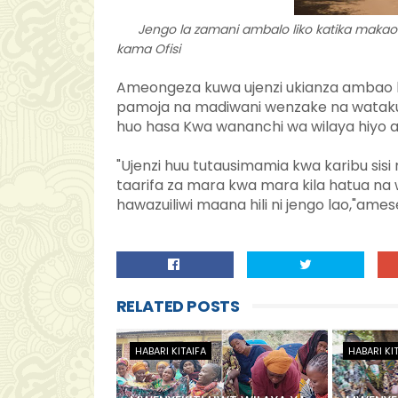
Jengo la zamani ambalo liko katika makao 
kama Ofisi
Ameongeza kuwa ujenzi ukianza ambao 
pamoja na madiwani wenzake na watakuw
huo hasa Kwa wananchi wa wilaya hiyo 
"Ujenzi huu tutausimamia kwa karibu sis
taarifa za mara kwa mara kila hatua na w
hawazuiliwi maana hili ni jengo lao,"ame
RELATED POSTS
HABARI KITAIFA
HABARI KI