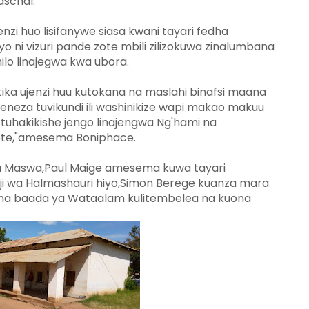
aschal.
zi huo lisifanywe siasa kwani tayari fedha
o ni vizuri pande zote mbili zilizokuwa zinalumbana
lo linajegwa kwa ubora.
atika ujenzi huu kutokana na maslahi binafsi maana
eneza tuvikundi ili washinikize wapi makao makuu
tuhakikishe jengo linajengwa Ng'hami na
 sote,"amesema Boniphace.
ya Maswa,Paul Maige amesema kuwa tayari
i wa Halmashauri hiyo,Simon Berege kuanza mara
ana baada ya Wataalam kulitembelea na kuona