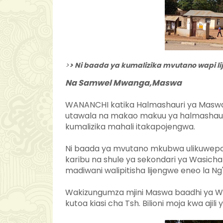
>
> Ni baada ya kumalizika mvutano wapi li
Na Samwel Mwanga,Maswa
WANANCHI katika Halmashauri ya Maswa 
utawala na makao makuu ya halmashaur
kumalizika mahali itakapojengwa.
Ni baada ya mvutano mkubwa ulikuwepo wa
karibu na shule ya sekondari ya Wasic
madiwani walipitisha lijengwe eneo la Ng
Wakizungumza mjini Maswa baadhi ya Wa
kutoa kiasi cha Tsh. Bilioni moja kwa ajili