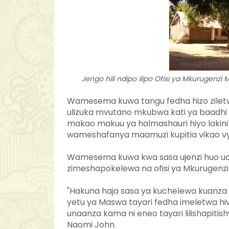
Jengo hili ndipo ilipo Ofisi ya Mkurugenzi 
Wamesema kuwa tangu fedha hizo ziletwe n
ulizuka mvutano mkubwa kati ya baadhi
makao makuu ya halmashauri hiyo lakini
wameshafanya maamuzi kupitia vikao vy
Wamesema kuwa kwa sasa ujenzi huo uan
zimeshapokelewa na ofisi ya Mkurugenzi
"Hakuna haja sasa ya kuchelewa kuanz
yetu ya Maswa tayari fedha imeletwa hi
unaanza kama ni eneo tayari lilishapiti
Naomi John.