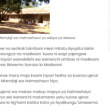
Mtendaji wa Halmashauri ya wilaya ya Maswa
a serikali takribani miezi mitatu iliyopita lakini
 viongozi na madiwani kuwa ni wapi yajengwe
 tayari wawakilishi wa wananchi ambao ni madiwani
ao likiwemo baraza la Madiwani
ze mara moja kwani tayari fedha za kuanza ujenzi
 Mtendaji wa Halmashauri hiyo.
a ujenzi wa makao makuu mapya ya halmashauri
vyo sisi wananchi matamanio yetu tuone ujenzi
shwa la Ng'hami katika Kata ya Nyalikungu,"amesema