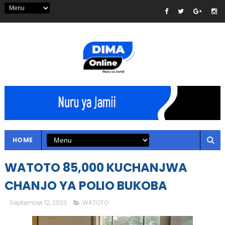
HOME
WATOTO 85,000 KUCHANJWA
CHANJO YA POLIO BUKOBA
September 12, 2023
WATOTO