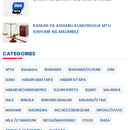
KANUNI YA ADHABU KUMUINGILIA MTU
KINYUME NA MAUMBILE
CATEGORIES
AFYA
Barabara
BIASHARA
BIASHARA/UCHUMI
DINI
ELIMU
HABARI KIMATAIFA
HABARI KITAIFA
HABARI MCHANGANYIKO
KIJIJINI KWETU
KILIMO
MAJANGA
MAJI
MAKALA
MAKUNDI MAALUM
MALIASILI/UTALII
MASHAIRI
MAZINGIRA
MICHEZO/BURUDANI
MIFUGO/UVUVI
MILA /UTAMADUNI
NDOA/MAHUSIANO
POLISI
SIASA