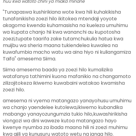
huu kwa watoto chini ya miaka minane
"Tunapaswa kushirikiana wote kwa hili kuhakikisha
tunafanikisha zoezi hilo ikitokea mtendaji yoyote
akagoma kwenda kuhamasisha na kueleza umuhimu
wa kupata chanjo hii kwa wananchi au kupotosha
zoezi,tupate taarifa zake tutamchukulia hatua kwa
muijbu wa sheria maana tukiendelea kuwalea na
kuwafumbia macho watu wa aina hiyo ni kuliangamiza
Taifa" amesema Siima.
Siima amesema baada ya zoezi hilo kumalizika
watafanya tathimini kuona mafanikio na changamoto
zilizojitokeza ikiwemo kuwabaini watakao kwamisha
zoezi hilo.
amesema ni vyema matangazo yanayohusu umuhimu
wa chanjo yaendelee kutolewa,ikiwemo kubandika
mabango yanayozungumzia tukio hilo,kuwashirikisha
viongozi wa dini waweze kutoa matangazo hayo
kwenye nyumba za ibada maana hili ni zoezi muhimu
kwa ajili ya kunusuru watoto wetu na janga hilo.