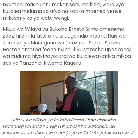
nyumba, mashuleni, makanisani, msikitini, vituo vya
kutolea huduma za afya na katika maeneo yenye
mikusanyiko ya watu wengi.
Mkuu wa Wilaya ya Bukoba Erasto Siima a
mesema
zoezi hilo ni la kitaifa na si dogo ndio maana Rais wa
Jamhuri ya Muungano wa Tanzania Samia Suluhu
Hassan ametoa fedha nyingi ili kuwezesha upatikanaji
wa huduma hiyo inayotarajiwa kutolewa katika mikoa
sita ya Tanzania ikiwemo Kagera.
Mkuu wa wilaya ya Bukoba Erasto Sima akisisitiza
watendaji wa kata na vijiji kuhamasisha wananchi na
kuwaeleza umuhimu wa chanjo ya polio itakayotolewa mwezi