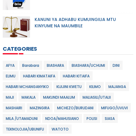
KANUNI YA ADHABU KUMUINGILIA MTU
KINYUME NA MAUMBILE
CATEGORIES
AFYA
Barabara
BIASHARA
BIASHARA/UCHUMI
DINI
ELIMU
HABARI KIMATAIFA
HABARI KITAIFA
HABARI MCHANGANYIKO
KIJIJINI KWETU
KILIMO
MAJANGA
MAJI
MAKALA
MAKUNDI MAALUM
MALIASILI/UTALII
MASHAIRI
MAZINGIRA
MICHEZO/BURUDANI
MIFUGO/UVUVI
MILA /UTAMADUNI
NDOA/MAHUSIANO
POLISI
SIASA
TEKNOLOJIA/UBUNIFU
WATOTO