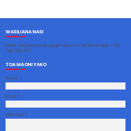
WASILIANA NASI
EMAIL: blog.dimaonline@gmail.com Call/Whatsapp: +255
788 000 607
TOA MAONI YAKO
Name
Email
*
Message
*