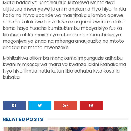
Mara baada ya ushahidi huo kutolewa Mshtakiwa
alijitetea mwenyewe lakini mahakama hiyo hiyo ilimtia
hatia na hivyo upande wa mashitaka uliomba apewe
adhabu kali ili liwe funzo kwake na jamii kwani matukio
kama haya huacha kumbukumbu mbaya isiyo futika
kirahisi katika maisha ya mhanga na maambukizi ya
magonjwa ya zinaa na mhanga anaujauzito na mtoto
anazaa na mtoto mwenzake.
Mshitakiwa aliiomba mahakama impunguzie adhabu
kwani ni mkosaji wa mara ya kwanza lakini Mahakama
hiyo hiyo ilimtia hatia kutumikia adhabu kwa kosa la
kubaka.
RELATED POSTS