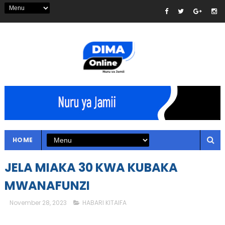
HOME
JELA MIAKA 30 KWA KUBAKA
MWANAFUNZI
November 28, 2023
HABARI KITAIFA