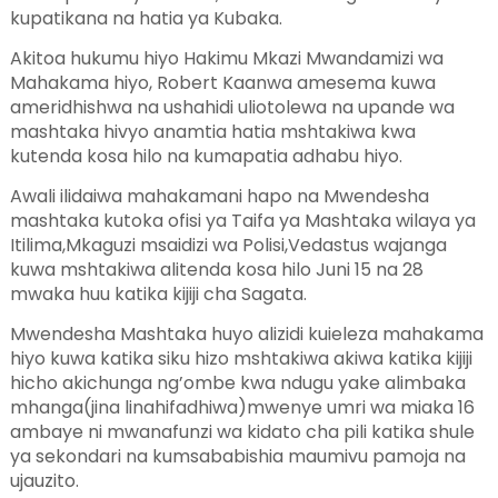
kupatikana na hatia ya Kubaka.
Akitoa hukumu hiyo Hakimu Mkazi Mwandamizi wa
Mahakama hiyo, Robert Kaanwa amesema kuwa
ameridhishwa na ushahidi uliotolewa na upande wa
mashtaka hivyo anamtia hatia mshtakiwa kwa
kutenda kosa hilo na kumapatia adhabu hiyo.
Awali ilidaiwa mahakamani hapo na Mwendesha
mashtaka kutoka ofisi ya Taifa ya Mashtaka wilaya ya
Itilima,Mkaguzi msaidizi wa Polisi,Vedastus wajanga
kuwa mshtakiwa alitenda kosa hilo Juni 15 na 28
mwaka huu katika kijiji cha Sagata.
Mwendesha Mashtaka huyo alizidi kuieleza mahakama
hiyo kuwa katika siku hizo mshtakiwa akiwa katika kijiji
hicho akichunga ng’ombe kwa ndugu yake alimbaka
mhanga(jina linahifadhiwa)mwenye umri wa miaka 16
ambaye ni mwanafunzi wa kidato cha pili katika shule
ya sekondari na kumsababishia maumivu pamoja na
ujauzito.