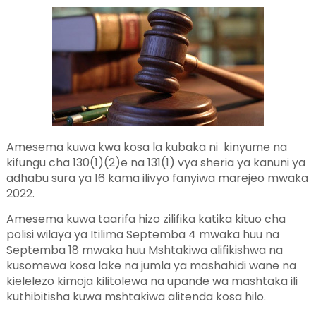
Amesema kuwa kwa kosa la kubaka ni kinyume na
kifungu cha 130(1)(2)e na 131(1) vya sheria ya kanuni ya
adhabu sura ya 16 kama ilivyo fanyiwa marejeo mwaka
2022.
Amesema kuwa taarifa hizo zilifika katika kituo cha
polisi wilaya ya Itilima Septemba 4 mwaka huu na
Septemba 18 mwaka huu Mshtakiwa alifikishwa na
kusomewa kosa lake na jumla ya mashahidi wane na
kielelezo kimoja kilitolewa na upande wa mashtaka ili
kuthibitisha kuwa mshtakiwa alitenda kosa hilo.