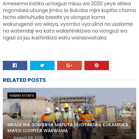
Amesema katika uchaguzi mkuu wa 2020 yeye akiwa
mgombea ubunge jimbo la Bukoba mjini kupitia chama
hicho alishuhudia baadhi ya viongozi kama
wakurugenzi wa wilaya, vyombo vya ulinzi na usalama
na watendaji wa kata wakishinikizwa na viongozi wa
ngazi za juu kushinikiza watu wanaowataka.
RELATED POSTS
HABARI KITAIFA
MRADI WA BOMBA LA MAFUTA ULIOTAKIWA KUKAMILIKA
MWEZI ULIOPITA WAKWAMA
August 08, 2026