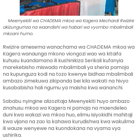
Mwenyekiti wa CHADEMA mkoa wa Kagera Mechardi Rwizire
akizungumza na waandishi wa habari wa vyombo mbalimbali
mkoani humo.
Rwizire amesema wanachama wa CHADEMA mkoa wa
Kagera wanaunga mkono viongozi wao wa kitaifa
kuhusu kuandamana ili kushinikiza Serikali kufanyia
marekebisho miswada mbalimbali ya sheria pamoja
na kupunguza kodi na tozo kwenye bidhaa mbalimbali
ambazo zimekuwa zikipanda bei kila wakati na hivyo
kusababisha hali ngumu ya maisha kwa wananchi.
Sababu nyingine alizozitaja Mwenyekiti huyo ambazo
zinahusu mkoa wa Kagera ni pamoja na maendeleo
duni kwa wakazi wa mkoa huo, elimu isiyokidhi mahitaji
kwa vijana na zao la kahawa kurudishwa kwa wakulima
ili wauze wenyewe na kuondokana na vyama vya
ushirika.