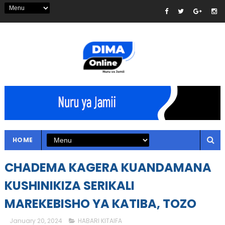
HOME
CHADEMA KAGERA KUANDAMANA
KUSHINIKIZA SERIKALI
MAREKEBISHO YA KATIBA, TOZO
January 20, 2024
HABARI KITAIFA