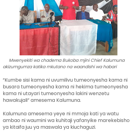
Mwenyekiti wa chadema Bukoba mjini Chief Kalumuna
akizumgumza katika mkutano na waandishi wa habari
“Kumbe sisi kama ni uvumilivu tumeonyesha kama ni
busara tumeonyesha kama ni hekima tumeonyesha
kama ni utayari tumeonyesha lakini wenzetu
hawakujali” amesema Kalumuna.
Kalumuna amesema yeye ni mmoja kati ya watu
ambao ni waumini wa kuhitaji yafanyike marekebisho
ya kitaifa juu ya maswala ya kiuchaguzi.