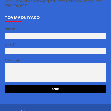
EMAIL: blog.dimaonline@gmail.com Call/Whatsapp: +255
788 000 607
TOA MAONI YAKO
Name
Email
*
Message
*