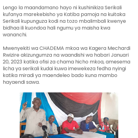
Lengo la maandamano hayo ni kushinikiza Serikali
kufanya marekebisho ya Katiba pamoja na kuitaka
Serikali kupunguza kodi na tozo mbalimbali kwenye
bidhaa ili kuondoa hali ngumu ya maisha kwa
wananchi.
Mwenyekiti wa CHADEMA mkoa wa Kagera Mechardi
Rwizire akizungumza na waandishi wa habari Januari
20, 2023 katika ofisi za chama hicho mkoa, amesema
licha ya serikali kudai kuwa imewekeza fedha nyingi
katika miradi ya maendeleo bado kuna mambo
hayaendi sawa.