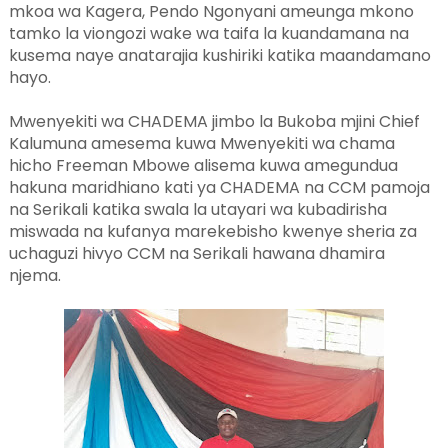
mkoa wa Kagera, Pendo Ngonyani ameunga mkono
tamko la viongozi wake wa taifa la kuandamana na
kusema naye anatarajia kushiriki katika maandamano
hayo.
Mwenyekiti wa CHADEMA jimbo la Bukoba mjini Chief
Kalumuna amesema kuwa Mwenyekiti wa chama
hicho Freeman Mbowe alisema kuwa amegundua
hakuna maridhiano kati ya CHADEMA na CCM pamoja
na Serikali katika swala la utayari wa kubadirisha
miswada na kufanya marekebisho kwenye sheria za
uchaguzi hivyo CCM na Serikali hawana dhamira
njema.