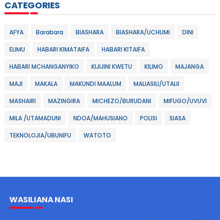
CATEGORIES
AFYA
Barabara
BIASHARA
BIASHARA/UCHUMI
DINI
ELIMU
HABARI KIMATAIFA
HABARI KITAIFA
HABARI MCHANGANYIKO
KIJIJINI KWETU
KILIMO
MAJANGA
MAJI
MAKALA
MAKUNDI MAALUM
MALIASILI/UTALII
MASHAIRI
MAZINGIRA
MICHEZO/BURUDANI
MIFUGO/UVUVI
MILA /UTAMADUNI
NDOA/MAHUSIANO
POLISI
SIASA
TEKNOLOJIA/UBUNIFU
WATOTO
WASILIANA NASI