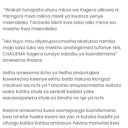
“Wakati tunapata uhuru mkoa wa Kagera ulikuwa ni
miongoni mwa mikoa miwili ya kwanza yenye
maendeleo Tanzania lakini kwa sasa ndio mkoa wa
mwisho kwa maendeleo.
"Hivi huyo mtu aliyetuporomosha akatutoa namba
moja sasa tuko wa mwisho anategemea tufanye nini,
CHADEMA Kagera tunayo sababu ya kuandamana”
amesema Rwizire.
Aidha amesema licha ya fedha zinazotajwa
kuwekezwa kwenye elimu bado hakuna kiongozi
mkubwa wa nchi ya Tanzania anayesomesha watoto
wake katika shule za serikali badala yake
wanawapeleka shule za binafsi na nje ya nchi.
Rwizire amesema kuwa wamepanga kuandamana
kwa tarehe husika kwani nia yao ni kutaka baadhi ya
vifungu katika katiba ambavyo havina manufaa kwa