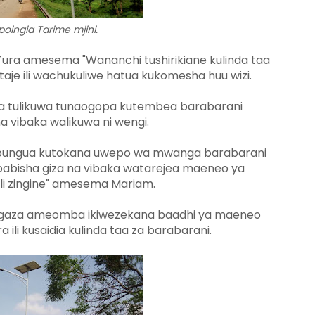
poingia Tarime mjini.
ura amesema "Wananchi tushirikiane kulinda taa
taje ili wachukuliwe hatua kukomesha huu wizi.
kwa tulikuwa tunaogopa kutembea barabarani
na vibaka walikuwa ni wengi.
ukapungua kutokana uwepo wa mwanga barabarani
ababisha giza na vibaka watarejea maeneo ya
li zingine" amesema Mariam.
gaza ameomba ikiwezekana baadhi ya maeneo
li kusaidia kulinda taa za barabarani.