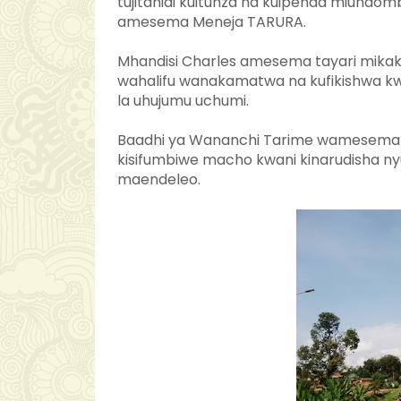
tujitahidi kuitunza na kuipenda miundo
amesema Meneja TARURA.
Mhandisi Charles amesema tayari mikaka
wahalifu wanakamatwa na kufikishwa k
la uhujumu uchumi.
Baadhi ya Wananchi Tarime wamesema k
kisifumbiwe macho kwani kinarudisha nyu
maendeleo.