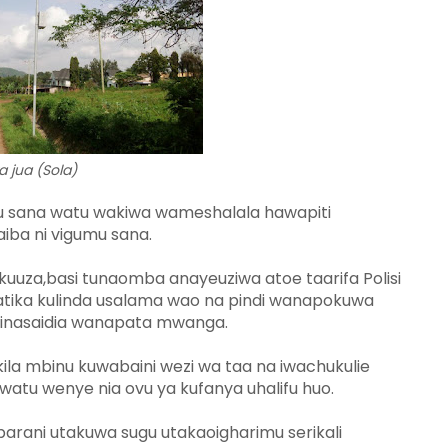
 jua (Sola)
iku sana watu wakiwa wameshalala hawapiti
aiba ni vigumu sana.
kuuza,basi tunaomba anayeuziwa atoe taarifa Polisi
katika kulinda usalama wao na pindi wanapokuwa
 zinasaidia wanapata mwanga.
la mbinu kuwabaini wezi wa taa na iwachukulie
wa watu wenye nia ovu ya kufanya uhalifu huo.
arani utakuwa sugu utakaoigharimu serikali