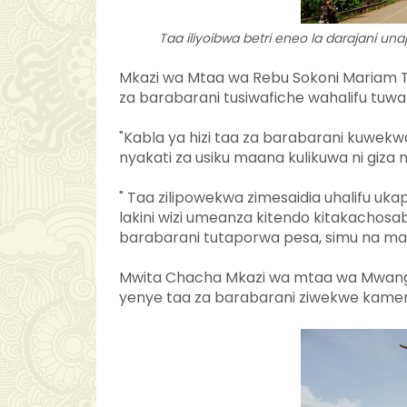
Taa iliyoibwa betri eneo la darajani una
Mkazi wa Mtaa wa Rebu Sokoni Mariam T
za barabarani tusiwafiche wahalifu tuwa
"Kabla ya hizi taa za barabarani kuwe
nyakati za usiku maana kulikuwa ni giza 
" Taa zilipowekwa zimesaidia uhalifu 
lakini wizi umeanza kitendo kitakachos
barabarani tutaporwa pesa, simu na ma
Mwita Chacha Mkazi wa mtaa wa Mwan
yenye taa za barabarani ziwekwe kamera i