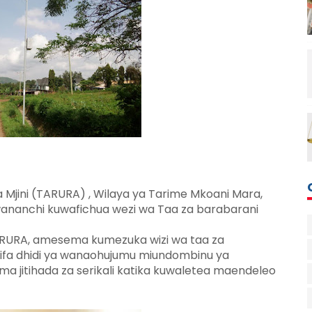
a Mjini (TARURA) , Wilaya ya Tarime Mkoani Mara,
nanchi kuwafichua wezi wa Taa za barabarani
ARURA, amesema kumezuka wizi wa taa za
rifa dhidi ya wanaohujumu miundombinu ya
a jitihada za serikali katika kuwaletea maendeleo