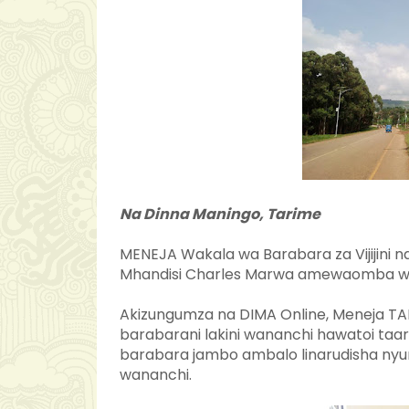
Na Dinna Maningo, Tarime
MENEJA Wakala wa Barabara za Vijijini n
Mhandisi Charles Marwa amewaomba wa
Akizungumza na DIMA Online, Meneja T
barabarani lakini wananchi hawatoi taa
barabara jambo ambalo linarudisha nyum
wananchi.