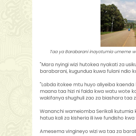
Taa ya Barabarani inayotumia umeme wa
"Mara nyingi wizi hutokea nyakati za us
barabarani, kugundua kuwa fulani ndio k
"Labda itokee mtu huyo aliyeiba kaenda 
maana taa hizi ni faida kwa watu wote 
wakifanya shughuli zao za biashara taa
Wananchi wameiomba Serikali kutumia ki
hatua kali za kisheria ili iwe fundisho k
Amesema vingineyo wizi wa taa za barab