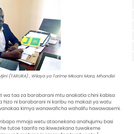
jini (TARURA) , Wilaya ya Tarime Mkoani Mara, Mhandisi
 wa taa za barabarani mtu anakatia chini kabisa
a hizo ni barabarani ni karibu na makazi ya watu
tu wanakaa kimya wanawaficha wahalifu hawawasemi.
mbapo mmoja wetu ataonekana anahujumu basi
che tutoe taarifa na ikiwezekana tuwakeme