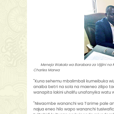
Meneja Wakala wa Barabara za Vijijini na M
Charles Marwa
"Kuna sehemu mbalimbali kumeibuka wizi
anaiba betri na sola na maeneo zilipo ta
wanapita lakini uhalifu unafanyika wa
"Niwaombe wananchi wa Tarime pale a
najua eneo hilo wapo wananchi tusiwafi