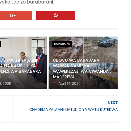
eka taa za barabarani.
BARABARA
S PWANI YASAINI
UBOVU WA BARABARA
A NA KAMPUNI YA
WAWAKWAMISHA
JENZI WA BARABARA
WAWEKEZAJI WA VIWANDA ,
I
MADEREVA
, 2025
April 14, 2025
NEXT
CHADEMA YALAANI MATUKIO YA WATU KUTEKWA