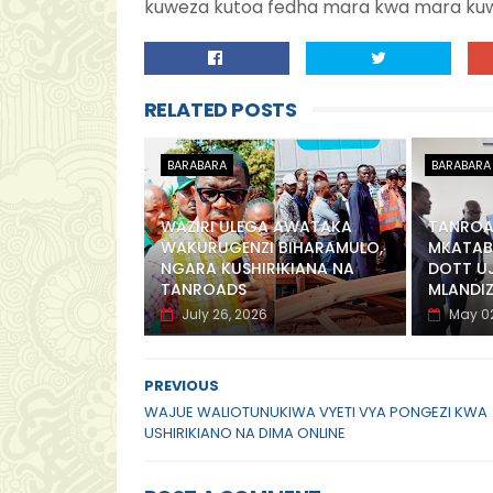
kuweza kutoa fedha mara kwa mara kuw
RELATED POSTS
BARABARA
BARABARA
WAZIRI ULEGA AWATAKA
TANROAD
WAKURUGENZI BIHARAMULO,
MKATAB
NGARA KUSHIRIKIANA NA
DOTT U
TANROADS
MLANDIZ
July 26, 2026
May 02
PREVIOUS
WAJUE WALIOTUNUKIWA VYETI VYA PONGEZI KWA
USHIRIKIANO NA DIMA ONLINE