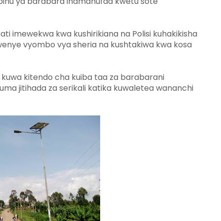
mbinu ya barabara inamanufaa kwetu sote "
ti imewekwa kwa kushirikiana na Polisi kuhakikisha
wenye vyombo vya sheria na kushtakiwa kwa kosa
uwa kitendo cha kuiba taa za barabarani
ma jitihada za serikali katika kuwaletea wananchi