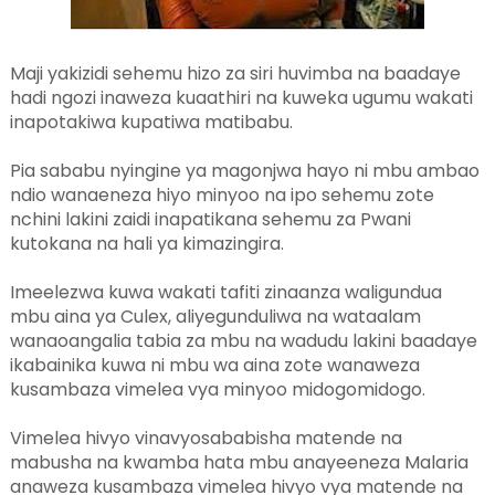
Maji yakizidi sehemu hizo za siri huvimba na baadaye
hadi ngozi inaweza kuaathiri na kuweka ugumu wakati
inapotakiwa kupatiwa matibabu.
Pia sababu nyingine ya magonjwa hayo ni mbu ambao
ndio wanaeneza hiyo minyoo na ipo sehemu zote
nchini lakini zaidi inapatikana sehemu za Pwani
kutokana na hali ya kimazingira.
Imeelezwa kuwa wakati tafiti zinaanza waligundua
mbu aina ya Culex, aliyegunduliwa na wataalam
wanaoangalia tabia za mbu na wadudu lakini baadaye
ikabainika kuwa ni mbu wa aina zote wanaweza
kusambaza vimelea vya minyoo midogomidogo.
Vimelea hivyo vinavyosababisha matende na
mabusha na kwamba hata mbu anayeeneza Malaria
anaweza kusambaza vimelea hivyo vya matende na