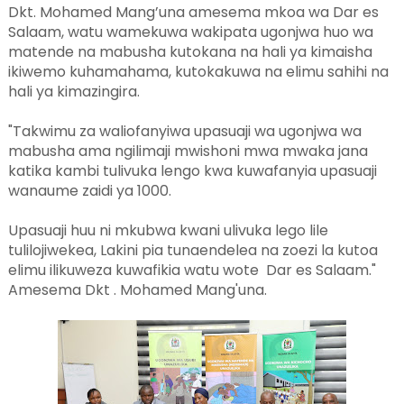
Dkt. Mohamed Mang’una amesema mkoa wa Dar es
Salaam, watu wamekuwa wakipata ugonjwa huo wa
matende na mabusha kutokana na hali ya kimaisha
ikiwemo kuhamahama, kutokakuwa na elimu sahihi na
hali ya kimazingira.
"Takwimu za waliofanyiwa upasuaji wa ugonjwa wa
mabusha ama ngilimaji mwishoni mwa mwaka jana
katika kambi tulivuka lengo kwa kuwafanyia upasuaji
wanaume zaidi ya 1000.
Upasuaji huu ni mkubwa kwani ulivuka lego lile
tulilojiwekea, Lakini pia tunaendelea na zoezi la kutoa
elimu ilikuweza kuwafikia watu wote Dar es Salaam."
Amesema Dkt . Mohamed Mang'una.