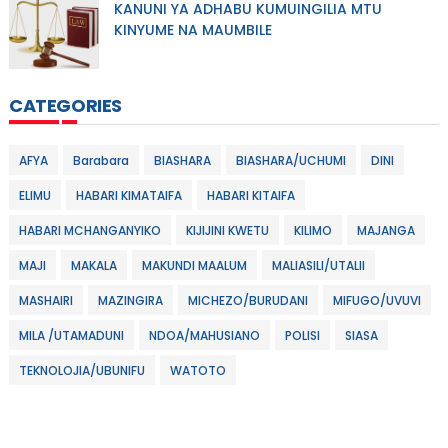
KANUNI YA ADHABU KUMUINGILIA MTU
KINYUME NA MAUMBILE
CATEGORIES
AFYA
Barabara
BIASHARA
BIASHARA/UCHUMI
DINI
ELIMU
HABARI KIMATAIFA
HABARI KITAIFA
HABARI MCHANGANYIKO
KIJIJINI KWETU
KILIMO
MAJANGA
MAJI
MAKALA
MAKUNDI MAALUM
MALIASILI/UTALII
MASHAIRI
MAZINGIRA
MICHEZO/BURUDANI
MIFUGO/UVUVI
MILA /UTAMADUNI
NDOA/MAHUSIANO
POLISI
SIASA
TEKNOLOJIA/UBUNIFU
WATOTO