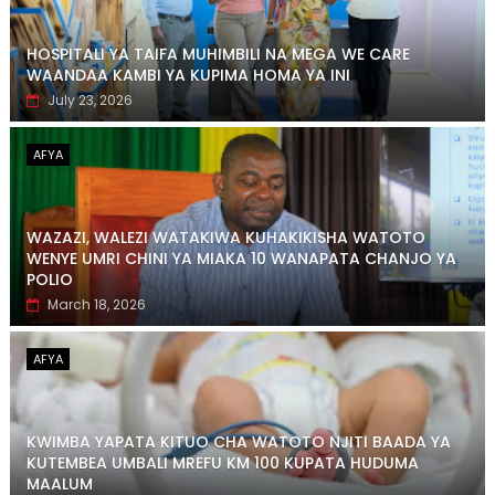
HOSPITALI YA TAIFA MUHIMBILI NA MEGA WE CARE
WAANDAA KAMBI YA KUPIMA HOMA YA INI
July 23, 2026
AFYA
WAZAZI, WALEZI WATAKIWA KUHAKIKISHA WATOTO
WENYE UMRI CHINI YA MIAKA 10 WANAPATA CHANJO YA
POLIO
March 18, 2026
AFYA
KWIMBA YAPATA KITUO CHA WATOTO NJITI BAADA YA
KUTEMBEA UMBALI MREFU KM 100 KUPATA HUDUMA
MAALUM