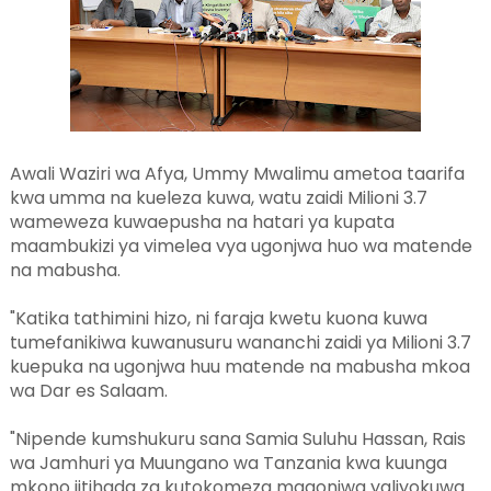
Awali Waziri wa Afya, Ummy Mwalimu ametoa taarifa
kwa umma na kueleza kuwa, watu zaidi Milioni 3.7
wameweza kuwaepusha na hatari ya kupata
maambukizi ya vimelea vya ugonjwa huo wa matende
na mabusha.
"Katika tathimini hizo, ni faraja kwetu kuona kuwa
tumefanikiwa kuwanusuru wananchi zaidi ya Milioni 3.7
kuepuka na ugonjwa huu matende na mabusha mkoa
wa Dar es Salaam.
"Nipende kumshukuru sana Samia Suluhu Hassan, Rais
wa Jamhuri ya Muungano wa Tanzania kwa kuunga
mkono jitihada za kutokomeza magonjwa yaliyokuwa