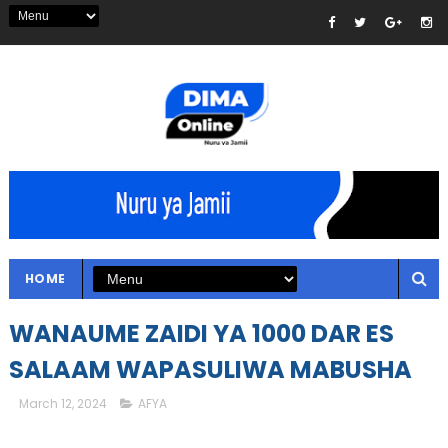
HOME
WANAUME ZAIDI YA 1000 DAR ES
SALAAM WAPASULIWA MABUSHA
March 12, 2024
AFYA