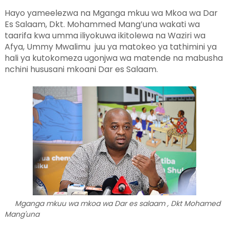
Hayo yameelezwa na Mganga mkuu wa Mkoa wa Dar
Es Salaam, Dkt. Mohammed Mang’una wakati wa
taarifa kwa umma iliyokuwa ikitolewa na Waziri wa
Afya, Ummy Mwalimu juu ya matokeo ya tathimini ya
hali ya kutokomeza ugonjwa wa matende na mabusha
nchini hususani mkoani Dar es Salaam.
Mganga mkuu wa mkoa wa Dar es salaam , Dkt Mohamed
Mang'una