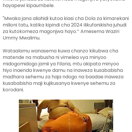
hayapewi kipaumbele.
"Mwaka jana aliahidi kutoa kiasi cha Dola za kimarekani
milioni tatu, katika kipindi cha 2024 ilikufanikisha juhudi
za kutokomeza magonjwa hayo.’’ Amesema Waziri
Ummy Mwalimu.
Wataalamu wanasema kuwa chanzo kikubwa cha
matende na mabusha ni vimelea vya minyoo
midogomidogo jamii ya Filaria, mtu akipata minyoo
hiyo inaenda kwenye damu na inaweza kusababisha
madhara sehemu za haja ndogo na baadae inaweza
kusababisha maji kujikusanya kwenye sehemu za
korodani.