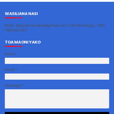
WASILIANA NASI
EMAIL: blog.dimaonline@gmail.com Call/Whatsapp: +255
788 000 607
TOA MAONI YAKO
Name
Email
*
Message
*