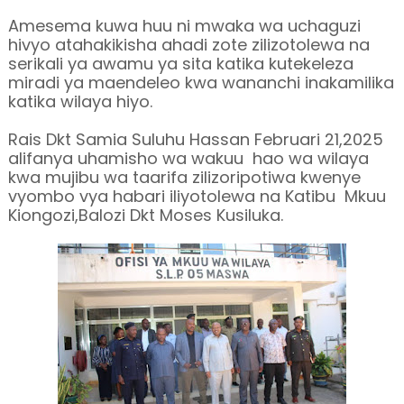
Amesema kuwa huu ni mwaka wa uchaguzi
hivyo atahakikisha ahadi zote zilizotolewa na
serikali ya awamu ya sita katika kutekeleza
miradi ya maendeleo kwa wananchi inakamilika
katika wilaya hiyo.
Rais Dkt Samia Suluhu Hassan Februari 21,2025
alifanya uhamisho wa wakuu hao wa wilaya
kwa mujibu wa taarifa zilizoripotiwa kwenye
vyombo vya habari iliyotolewa na Katibu Mkuu
Kiongozi,Balozi Dkt Moses Kusiluka.