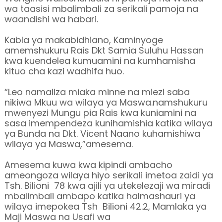
wa taasisi mbalimbali za serikali pamoja na
waandishi wa habari.
Kabla ya makabidhiano, Kaminyoge
amemshukuru Rais Dkt Samia Suluhu Hassan
kwa kuendelea kumuamini na kumhamisha
kituo cha kazi wadhifa huo.
“Leo namaliza miaka minne na miezi saba
nikiwa Mkuu wa wilaya ya Maswa.namshukuru
mwenyezi Mungu pia Rais kwa kuniamini na
sasa imempendeza kunihamishia katika wilaya
ya Bunda na Dkt. Vicent Naano kuhamishiwa
wilaya ya Maswa,”amesema.
Amesema kuwa kwa kipindi ambacho
ameongoza wilaya hiyo serikali imetoa zaidi ya
Tsh. Bilioni 78 kwa ajili ya utekelezaji wa miradi
mbalimbali ambapo katika halmashauri ya
wilaya imepokea Tsh Bilioni 42.2, Mamlaka ya
Maji Maswa na Usafi wa