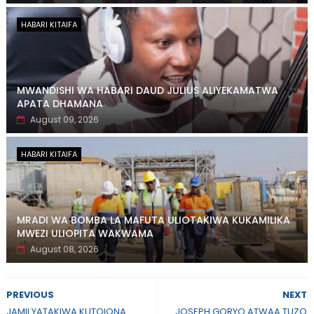
HABARI KITAIFA
MWANDISHI WA HABARI DAUD JULIUS ALIYEKAMATWA
APATA DHAMANA
August 09, 2026
HABARI KITAIFA
MRADI WA BOMBA LA MAFUTA ULIOTAKIWA KUKAMILIKA
MWEZI ULIOPITA WAKWAMA
August 08, 2026
PREVIOUS
NEXT
JAMII YATAKIWA KUTOIONA
JOSEPH GORYO ATWAA TUZO