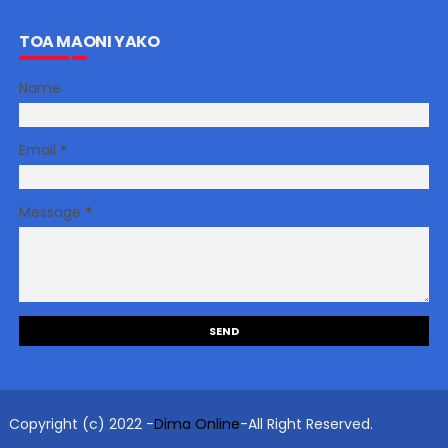
TOA MAONI YAKO
Name
Email
*
Message
*
Copyright (c) 2022 -
Dima Online
-All Right Reserved.