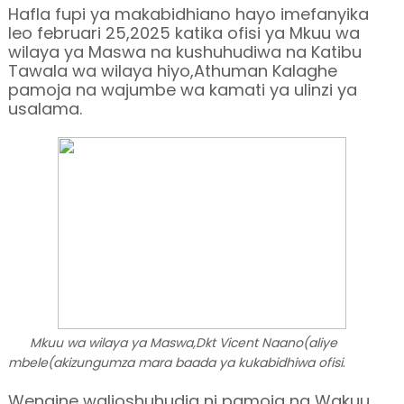
Hafla fupi ya makabidhiano hayo imefanyika
leo februari 25,2025 katika ofisi ya Mkuu wa
wilaya ya Maswa na kushuhudiwa na Katibu
Tawala wa wilaya hiyo,Athuman Kalaghe
pamoja na wajumbe wa kamati ya ulinzi ya
usalama.
Mkuu wa wilaya ya Maswa,Dkt Vicent Naano(aliye
.
mbele(akizungumza mara baada ya kukabidhiwa ofisi
Wengine walioshuhudia ni pamoja na Wakuu