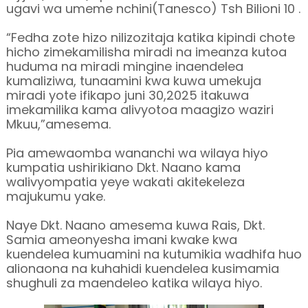
ugavi wa umeme nchini(Tanesco) Tsh Bilioni 10 .
“Fedha zote hizo nilizozitaja katika kipindi chote
hicho zimekamilisha miradi na imeanza kutoa
huduma na miradi mingine inaendelea
kumaliziwa, tunaamini kwa kuwa umekuja
miradi yote ifikapo juni 30,2025 itakuwa
imekamilika kama alivyotoa maagizo waziri
Mkuu,”amesema.
Pia amewaomba wananchi wa wilaya hiyo
kumpatia ushirikiano Dkt. Naano kama
walivyompatia yeye wakati akitekeleza
majukumu yake.
Naye Dkt. Naano amesema kuwa Rais, Dkt.
Samia ameonyesha imani kwake kwa
kuendelea kumuamini na kutumikia wadhifa huo
alionaona na kuhahidi kuendelea kusimamia
shughuli za maendeleo katika wilaya hiyo.