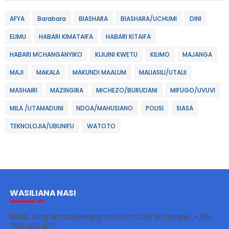
AFYA
Barabara
BIASHARA
BIASHARA/UCHUMI
DINI
ELIMU
HABARI KIMATAIFA
HABARI KITAIFA
HABARI MCHANGANYIKO
KIJIJINI KWETU
KILIMO
MAJANGA
MAJI
MAKALA
MAKUNDI MAALUM
MALIASILI/UTALII
MASHAIRI
MAZINGIRA
MICHEZO/BURUDANI
MIFUGO/UVUVI
MILA /UTAMADUNI
NDOA/MAHUSIANO
POLISI
SIASA
TEKNOLOJIA/UBUNIFU
WATOTO
WASILIANA NASI
EMAIL: blog.dimaonline@gmail.com Call/Whatsapp: +255
788 000 607