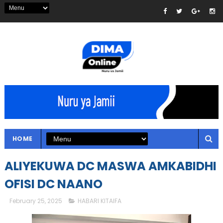
HOME
ALIYEKUWA DC MASWA AMKABIDHI
OFISI DC NAANO
February 25, 2025
HABARI KITAIFA