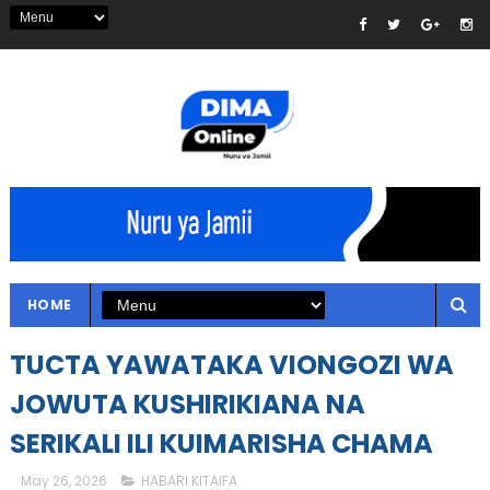
HOME
TUCTA YAWATAKA VIONGOZI WA
JOWUTA KUSHIRIKIANA NA
SERIKALI ILI KUIMARISHA CHAMA
May 26, 2026
HABARI KITAIFA