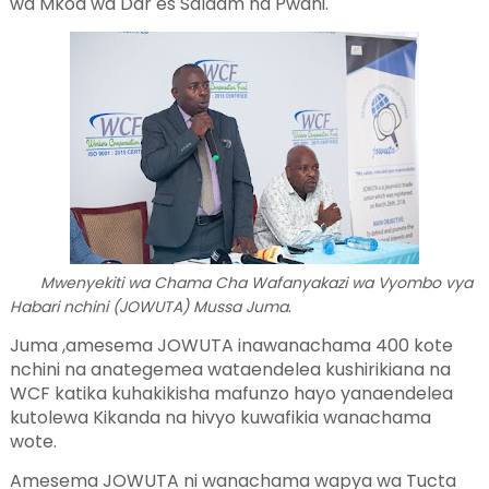
wa Mkoa wa Dar es Salaam na Pwani.
Mwenyekiti wa Chama Cha Wafanyakazi wa Vyombo vya
.
Habari nchini (JOWUTA) Mussa Juma
Juma ,amesema JOWUTA inawanachama 400 kote
nchini na anategemea wataendelea kushirikiana na
WCF katika kuhakikisha mafunzo hayo yanaendelea
kutolewa Kikanda na hivyo kuwafikia wanachama
wote.
Amesema JOWUTA ni wanachama wapya wa Tucta