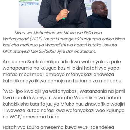
Mkuu wa Mahusiano wa Mfuko wa Fidia kwa
Wafanyakazi (WCF) Laura Kunenge akizungumza katika kikao
kazi cha mafunzo ya Waandishi wa habari kutoka Jowuta
kilichofanyika Mei 25/2026 Jijini Dar es Salaam.
Amesema Serikali inalipa fidia kwa wafanyakazi pale
wanapoumia na kuugua kazini lakini hatahivyo yapo
mafao mbalimbali ambayo mfanyakazi anaweza
kufaidikanayo ikiwa pamoja na huduma za matibabu.
"WCF ipo kwa ajili ya wafanyakazi, Watanzania na jamii
kwa ujumla kwahiyo niwaombe Waandishi wa habari
kuhakikisha taarifa juu ya Mfuko huu zinawafikia waajiri
ili waweze kutoa nafasi kwa wafanyakazi wao kujiunga
na WCF,"amesema Laura.
Hatahivyo Laura amesema kuwa WCF itaendelea