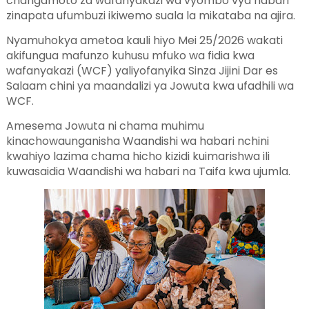
changamoto za wafanyakazi wa vyombo vya habari
zinapata ufumbuzi ikiwemo suala la mikataba na ajira.
Nyamuhokya ametoa kauli hiyo Mei 25/2026 wakati
akifungua mafunzo kuhusu mfuko wa fidia kwa
wafanyakazi (WCF) yaliyofanyika Sinza Jijini Dar es
Salaam chini ya maandalizi ya Jowuta kwa ufadhili wa
WCF.
Amesema Jowuta ni chama muhimu
kinachowaunganisha Waandishi wa habari nchini
kwahiyo lazima chama hicho kizidi kuimarishwa ili
kuwasaidia Waandishi wa habari na Taifa kwa ujumla.