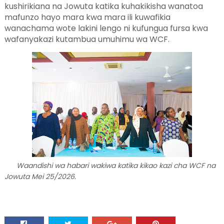
kushirikiana na Jowuta katika kuhakikisha wanatoa
mafunzo hayo mara kwa mara ili kuwafikia
wanachama wote lakini lengo ni kufungua fursa kwa
wafanyakazi kutambua umuhimu wa WCF.
Waandishi wa habari wakiwa katika kikao kazi cha WCF na
.
Jowuta Mei 25/2026