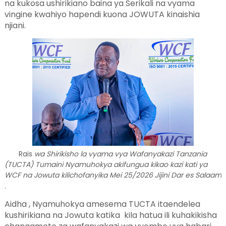
na kukosa ushirikiano baina ya Serikali na vyama
vingine kwahiyo hapendi kuona JOWUTA kinaishia
njiani.
Rais
wa Shirikisho la vyama vya Wafanyakazi Tanzania
(TUCTA) Tumaini Nyamuhokya akifungua kikao kazi kati ya
WCF na Jowuta kilichofanyika Mei 25/2026 Jijini Dar es Salaam
.
Aidha , Nyamuhokya amesema TUCTA itaendelea
kushirikiana na Jowuta katika kila hatua ili kuhakikisha