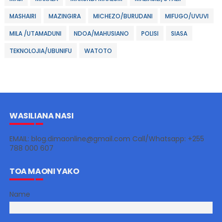
MASHAIRI
MAZINGIRA
MICHEZO/BURUDANI
MIFUGO/UVUVI
MILA /UTAMADUNI
NDOA/MAHUSIANO
POLISI
SIASA
TEKNOLOJIA/UBUNIFU
WATOTO
WASILIANA NASI
EMAIL: blog.dimaonline@gmail.com Call/Whatsapp: +255
788 000 607
TOA MAONI YAKO
Name