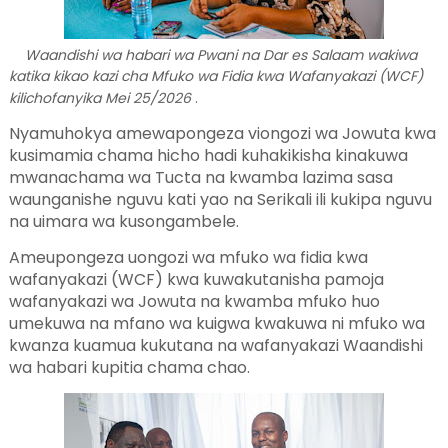
Waandishi wa habari wa Pwani na Dar es Salaam wakiwa
katika kikao kazi cha Mfuko wa Fidia kwa Wafanyakazi (WCF)
kilichofanyika Mei 25/2026
.
Nyamuhokya amewapongeza viongozi wa Jowuta kwa
kusimamia chama hicho hadi kuhakikisha kinakuwa
mwanachama wa Tucta na kwamba lazima sasa
waunganishe nguvu kati yao na Serikali ili kukipa nguvu
na uimara wa kusongambele.
Ameupongeza uongozi wa mfuko wa fidia kwa
wafanyakazi (WCF) kwa kuwakutanisha pamoja
wafanyakazi wa Jowuta na kwamba mfuko huo
umekuwa na mfano wa kuigwa kwakuwa ni mfuko wa
kwanza kuamua kukutana na wafanyakazi Waandishi
wa habari kupitia chama chao.