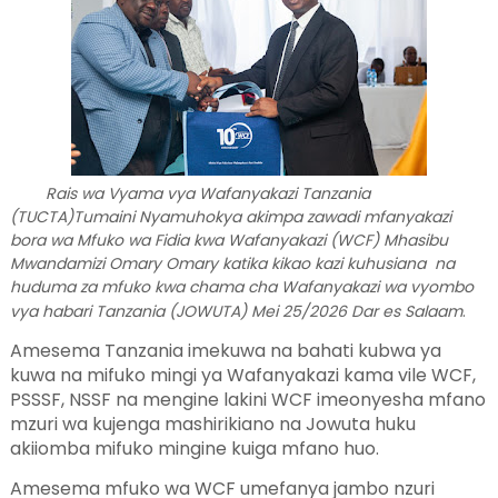
Rais wa Vyama vya Wafanyakazi Tanzania
(TUCTA)Tumaini Nyamuhokya akimpa zawadi mfanyakazi
bora wa Mfuko wa Fidia kwa Wafanyakazi (WCF) Mhasibu
Mwandamizi Omary Omary katika kikao kazi kuhusiana na
huduma za mfuko kwa chama cha Wafanyakazi wa vyombo
vya habari Tanzania (JOWUTA) Mei 25/2026 Dar es Salaam
.
Amesema Tanzania imekuwa na bahati kubwa ya
kuwa na mifuko mingi ya Wafanyakazi kama vile WCF,
PSSSF, NSSF na mengine lakini WCF imeonyesha mfano
mzuri wa kujenga mashirikiano na Jowuta huku
akiiomba mifuko mingine kuiga mfano huo.
Amesema mfuko wa WCF umefanya jambo nzuri