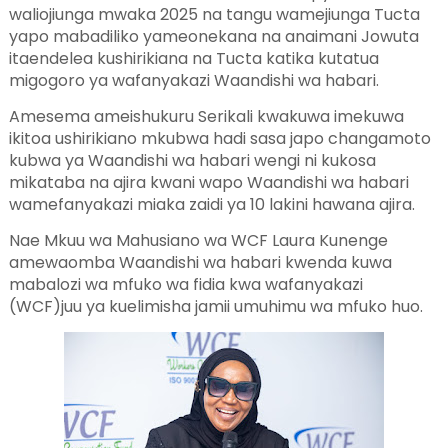
waliojiunga mwaka 2025 na tangu wamejiunga Tucta
yapo mabadiliko yameonekana na anaimani Jowuta
itaendelea kushirikiana na Tucta katika kutatua
migogoro ya wafanyakazi Waandishi wa habari.
Amesema ameishukuru Serikali kwakuwa imekuwa
ikitoa ushirikiano mkubwa hadi sasa japo changamoto
kubwa ya Waandishi wa habari wengi ni kukosa
mikataba na ajira kwani wapo Waandishi wa habari
wamefanyakazi miaka zaidi ya 10 lakini hawana ajira.
Nae Mkuu wa Mahusiano wa WCF Laura Kunenge
amewaomba Waandishi wa habari kwenda kuwa
mabalozi wa mfuko wa fidia kwa wafanyakazi
(WCF)juu ya kuelimisha jamii umuhimu wa mfuko huo.