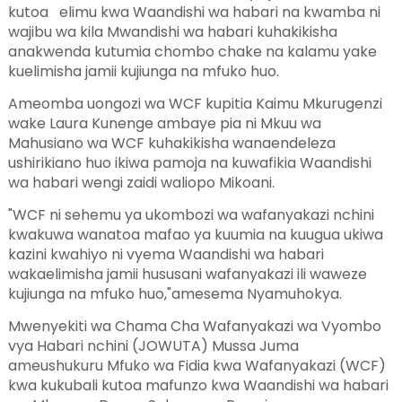
kutoa elimu kwa Waandishi wa habari na kwamba ni
wajibu wa kila Mwandishi wa habari kuhakikisha
anakwenda kutumia chombo chake na kalamu yake
kuelimisha jamii kujiunga na mfuko huo.
Ameomba uongozi wa WCF kupitia Kaimu Mkurugenzi
wake Laura Kunenge ambaye pia ni Mkuu wa
Mahusiano wa WCF kuhakikisha wanaendeleza
ushirikiano huo ikiwa pamoja na kuwafikia Waandishi
wa habari wengi zaidi waliopo Mikoani.
"WCF ni sehemu ya ukombozi wa wafanyakazi nchini
kwakuwa wanatoa mafao ya kuumia na kuugua ukiwa
kazini kwahiyo ni vyema Waandishi wa habari
wakaelimisha jamii hususani wafanyakazi ili waweze
kujiunga na mfuko huo,"amesema Nyamuhokya.
Mwenyekiti wa Chama Cha Wafanyakazi wa Vyombo
vya Habari nchini (JOWUTA) Mussa Juma
ameushukuru Mfuko wa Fidia kwa Wafanyakazi (WCF)
kwa kukubali kutoa mafunzo kwa Waandishi wa habari