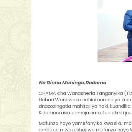
Na Dinna Maningo,Dodoma
CHAMA cha Wanasheria Tanganyika (TLS
Habari Wanawake nchini namna ya kuandi
zinazozingatia mahitaji ya haki, kuandik
Kidemocrasia pamoja na kutoa elimu juu y
Mafunzo hayo yamefanyika kwa siku mbili
ambapo mwezeshaji wa mafunzo hayo Wa