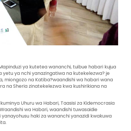
Mapinduzi ya kutetea wananchi, tuibue habari kujua
ba yetu ya nchi yanazingatiwa na kutekelezwa? je
ia, miongozo na Katiba?waandishi wa habari wana
 na Sheria zinatekelezwa kwa kushirikiana na
a kuminya Uhuru wa Habari, Taasisi za Kidemocrasia
Waandishi wa Habari, waandishi tuwasaidie
i yanayohusu haki za wananchi yanazidi kwakuwa
ta.