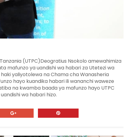
i Tanzania (UTPC)Deogratius Nsokolo amewahimiza
a mafunzo ya uandishi wa habari za Utetezi wa
ya haki yaliyotolewa na Chama cha Wanasheria
unzo hayo kuandika habari ili wananchi waweze
Kikatiba na kwamba baada ya mafunzo hayo UTPC
a uandishi wa habari hizo.