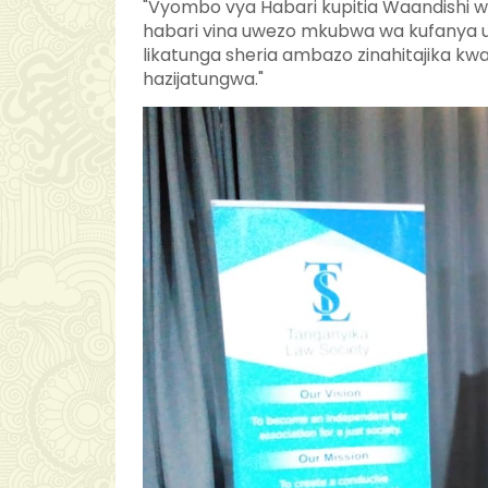
"Vyombo vya Habari kupitia Waandishi wa
habari vina uwezo mkubwa wa kufanya us
likatunga sheria ambazo zinahitajika k
hazijatungwa."