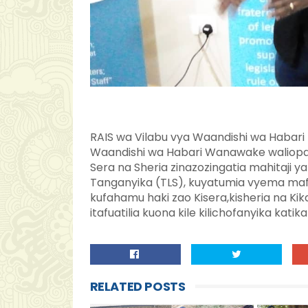
RAIS wa Vilabu vya Waandishi wa Habar
Waandishi wa Habari Wanawake waliopat
Sera na Sheria zinazozingatia mahitaji 
Tanganyika (TLS), kuyatumia vyema maf
kufahamu haki zao Kisera,kisheria na 
itafuatilia kuona kile kilichofanyika katik
RELATED POSTS