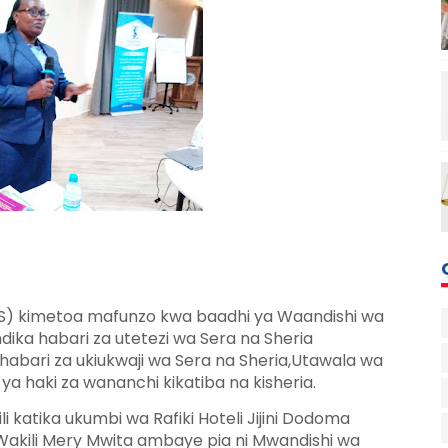
) kimetoa mafunzo kwa baadhi ya Waandishi wa
ka habari za utetezi wa Sera na Sheria
a habari za ukiukwaji wa Sera na Sheria,Utawala wa
a haki za wananchi kikatiba na kisheria.
 katika ukumbi wa Rafiki Hoteli Jijini Dodoma
kili Mery Mwita ambaye pia ni Mwandishi wa