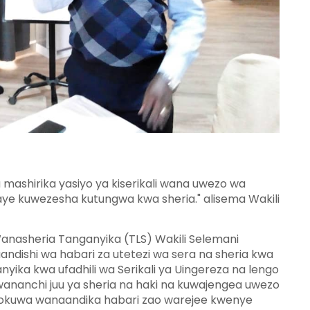
mashirika yasiyo ya kiserikali wana uwezo wa
aye kuwezesha kutungwa kwa sheria." alisema Wakili
 Wanasheria Tanganyika (TLS) Wakili Selemani
ndishi wa habari za utetezi wa sera na sheria kwa
ka kwa ufadhili wa Serikali ya Uingereza na lengo
 wananchi juu ya sheria na haki na kuwajengea uwezo
kuwa wanaandika habari zao warejee kwenye