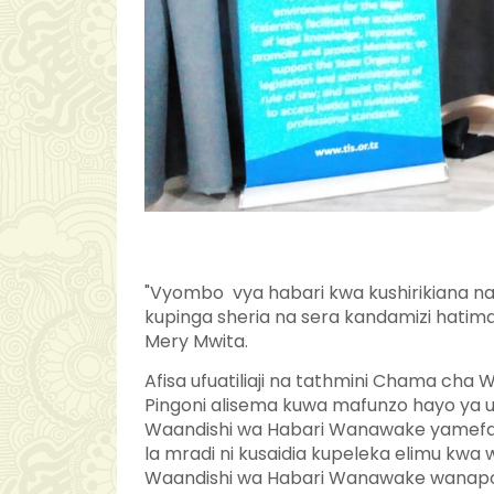
"Vyombo vya habari kwa kushirikiana na 
kupinga sheria na sera kandamizi hatim
Mery Mwita.
Afisa ufuatiliaji na tathmini Chama cha
Pingoni alisema kuwa mafunzo hayo ya ua
Waandishi wa Habari Wanawake yamefanyi
la mradi ni kusaidia kupeleka elimu kwa
Waandishi wa Habari Wanawake wanapo