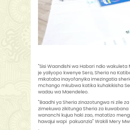
"Sisi Waandishi wa Habari ndio wakuleta 
je yaliyopo kwenye Sera, Sheria na Kati
mikataba inayofanyika imezingatia sher
mchango mkubwa katika kuhakikisha Sera
wadau wa Maendeleo.
"Baadhi ya Sheria zinazotungwa ni zile z
zimekuwa zikitunga Sheria za kuwabana 
wananchi kujua haki zao, matatizo meng
hawajui wapi pakuanzia" Wakili Mery Mwi