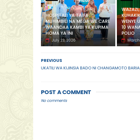
WAZAZI,
HOSPITALI YA TAIFA
KUHAKI
MUHIMBILI NA MEGA WE CARE
WENYE U
WAANDAA KAMBI YA KUPIMA
10 WAN
HOMA YA INI
POLIO
July 23, 2026
March 
PREVIOUS
UKATILI WA KIJINSIA BADO NI CHANGAMOTO BARIA
POST A COMMENT
No comments