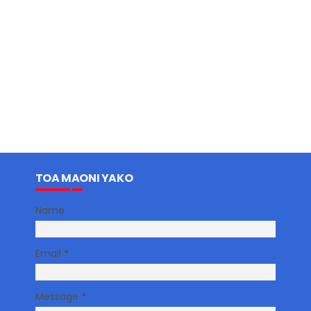
TOA MAONI YAKO
Name
Email
*
Message
*