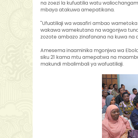
na zoezi la kufuatilia watu waliochan
mbaya atakuwa amepatikana.
"Ufuatiliaji wa wasafiri ambao wamet
wakawa wamekutana na wagonjwa tunawaf
zozote ambazo zinafanana na kuwa na d
Amesema inaaminika mgonjwa wa Ebola 
siku 21 kama mtu amepatwa na maambuki
makundi mbalimbali ya wafuatiliaji.