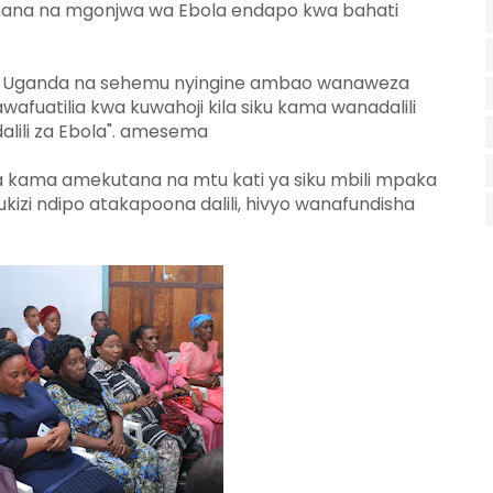
gamana na mgonjwa wa Ebola endapo kwa bahati
oka Uganda na sehemu nyingine ambao wanaweza
uatilia kwa kuwahoji kila siku kama wanadalili
alili za Ebola". amesema
kama amekutana na mtu kati ya siku mbili mpaka
zi ndipo atakapoona dalili, hivyo wanafundisha