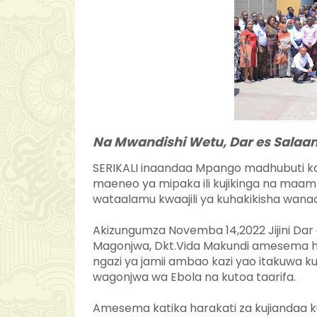
Na Mwandishi Wetu, Dar es Salaa
SERIKALI inaandaa Mpango madhubuti k
maeneo ya mipaka ili kujikinga na maamb
wataalamu kwaajili ya kuhakikisha wanaoi
Akizungumza Novemba 14,2022 Jijini Dar e
Magonjwa, Dkt.Vida Makundi amesema 
ngazi ya jamii ambao kazi yao itakuwa
wagonjwa wa Ebola na kutoa taarifa.
Amesema katika harakati za kujiandaa ku