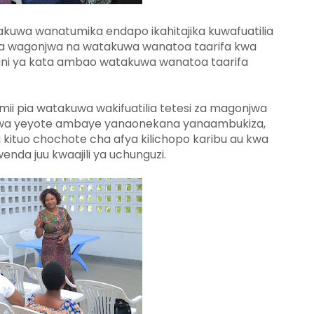
uwa wanatumika endapo ikahitajika kuwafuatilia
wagonjwa na watakuwa wanatoa taarifa kwa
ani ya kata ambao watakuwa wanatoa taarifa
i pia watakuwa wakifuatilia tetesi za magonjwa
onjwa yeyote ambaye yanaonekana yanaambukiza,
kituo chochote cha afya kilichopo karibu au kwa
wenda juu kwaajili ya uchunguzi.