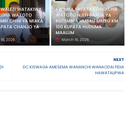
 WALEZI WATAKIWA
KWIMBA YAPATA KITUO CHA
KISHA WATOTO
WATOTO NJITI BAADA YA
MRI CHINI YA MIAKA
KUTEMBEA UMBALI MREFU KM
APATA CHANJO YA
100 KUPATA HUDUMA
MAALUM
18, 2026
March 16, 2026
NEXT
DI
DC KISWAGA AMESEMA WANANCHI WANAODAI FIDIA
HAWATALIPWA