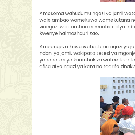
Amesema wahudumu ngazi ya jamii watak
wale ambao wamekuwa wamekutana na 
viongozi wao ambao ni maafisa afya nd
kwenye halmashauri zao.
Ameongeza kuwa wahudumu ngazi ya jami
ndani ya jamii, wakipata tetesi ya mg
yanahatari ya kuambukiza watoe taarifa 
afisa afya ngazi ya kata na taarifa zinak