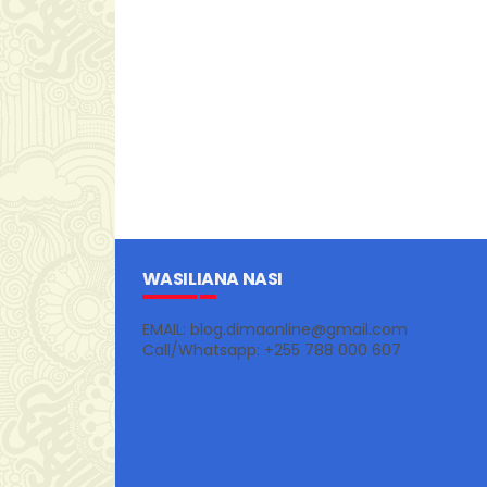
WASILIANA NASI
EMAIL: blog.dimaonline@gmail.com
Call/Whatsapp: +255 788 000 607