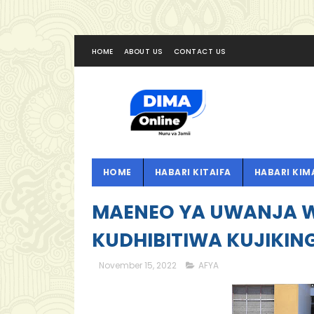
HOME
ABOUT US
CONTACT US
HOME
HABARI KITAIFA
HABARI KIM
MAENEO YA UWANJA W
KUDHIBITIWA KUJIKIN
November 15, 2022
AFYA