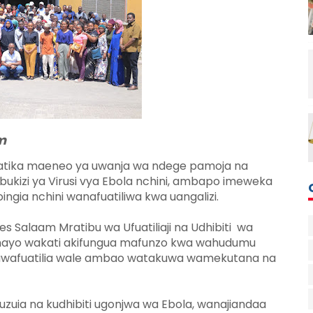
m
atika maeneo ya uwanja wa ndege pamoja na
ukizi ya Virusi vya Ebola nchini, ambapo imeweka
ngia nchini wanafuatiliwa kwa uangalizi.
s Salaam Mratibu wa Ufuatiliaji na Udhibiti wa
hayo wakati akifungua mafunzo kwa wahudumu
 kuwafuatilia wale ambao watakuwa wamekutana na
zuia na kudhibiti ugonjwa wa Ebola, wanajiandaa