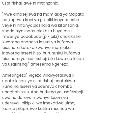
usafirishaji awe ni mtanzania.
"Awe amasejiliwa na mamlaka ya Mapato
na kupewa kadi ya pikipiki inayoonesha
yeye ni mfanyabiashara wa kitanzania,
sheria hiyo inamuelekeza huyo mtu
mwenye bodaboda (pikipiki) ahakikishe
kwamba anapata leseni ya kufanya
biashara kutoka kwenye mamlaka
inayotoa leseni hizo ,huruhusiwi kufanya
biashara ya usafirishaji bila kuwa na leseni
ya usafirishaji" amesema Ngereza.
Ameongeza" Vigezo vinavyotakiwa ili
upate leseni ya usafirishaji unatakiwa
kuwa na leseni ya udereva chombo
unachohitaji kutoa huduma ya usafirishaji,
uwe na dereva mwenye leseni ya
udereva , pikipiki iwe imekatiwa Bima,
lazima pikipiki iwe katika muundo wa