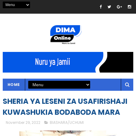
HOME
SHERIA YA LESENI ZA USAFIRISHAJI
KUWASHUKIA BODABODA MARA
November 29, 2022
BIASHARA/UCHUMI