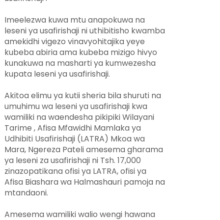
Imeelezwa kuwa mtu anapokuwa na
leseni ya usafirishaji ni uthibitisho kwamba
amekidhi vigezo vinavyohitajika yeye
kubeba abiria ama kubeba mizigo hivyo
kunakuwa na masharti ya kumwezesha
kupata leseni ya usafirishaji.
Akitoa elimu ya kutii sheria bila shuruti na
umuhimu wa leseni ya usafirishaji kwa
wamiliki na waendesha pikipiki Wilayani
Tarime , Afisa Mfawidhi Mamlaka ya
Udhibiti Usafirishaji (LATRA) Mkoa wa
Mara, Ngereza Pateli amesema gharama
ya leseni za usafirishaji ni Tsh. 17,000
zinazopatikana ofisi ya LATRA, ofisi ya
Afisa Biashara wa Halmashauri pamoja na
mtandaoni.
Amesema wamiliki walio wengi hawana