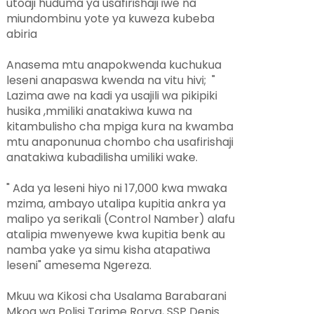
utoaji huduma ya usafirishaji iwe na
miundombinu yote ya kuweza kubeba
abiria
Anasema mtu anapokwenda kuchukua
leseni anapaswa kwenda na vitu hivi; "
Lazima awe na kadi ya usajili wa pikipiki
husika ,mmiliki anatakiwa kuwa na
kitambulisho cha mpiga kura na kwamba
mtu anaponunua chombo cha usafirishaji
anatakiwa kubadilisha umiliki wake.
" Ada ya leseni hiyo ni 17,000 kwa mwaka
mzima, ambayo utalipa kupitia ankra ya
malipo ya serikali (Control Namber) alafu
atalipia mwenyewe kwa kupitia benk au
namba yake ya simu kisha atapatiwa
leseni" amesema Ngereza.
Mkuu wa Kikosi cha Usalama Barabarani
Mkoa wa Polisi Tarime Rorya, SSP Denis