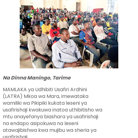
Na Dinna Maningo, Tarime
MAMLAKA ya Udhibiti Usafiri Ardhini
(LATRA) Mkoa wa Mara, imewataka
wamiliki wa Pikipiki kukata leseni ya
usafirishaji kwakuwa inatoa uthibitisho wa
mtu anayefanya biashara ya usafirishaji
na endapo asipokuwa na leseni
atawajibishwa kwa mujibu wa sheria ya
usafirishaji .