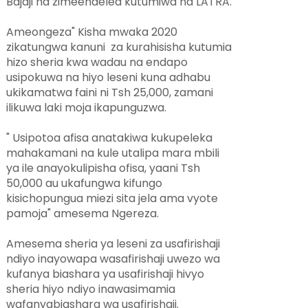
Bajaji na zimeendelea kutumiwa na LATRA.
Ameongeza" Kisha mwaka 2020
zikatungwa kanuni za kurahisisha kutumia
hizo sheria kwa wadau na endapo
usipokuwa na hiyo leseni kuna adhabu
ukikamatwa faini ni Tsh 25,000, zamani
ilikuwa laki moja ikapunguzwa.
" Usipotoa afisa anatakiwa kukupeleka
mahakamani na kule utalipa mara mbili
ya ile anayokulipisha ofisa, yaani Tsh
50,000 au ukafungwa kifungo
kisichopungua miezi sita jela ama vyote
pamoja" amesema Ngereza.
Amesema sheria ya leseni za usafirishaji
ndiyo inayowapa wasafirishaji uwezo wa
kufanya biashara ya usafirishaji hivyo
sheria hiyo ndiyo inawasimamia
wafanyabiashara wa usafirishaji.