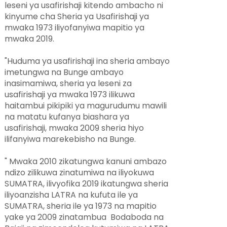
leseni ya usafirishaji kitendo ambacho ni
kinyume cha Sheria ya Usafirishaji ya
mwaka 1973 iliyofanyiwa mapitio ya
mwaka 2019.
"Huduma ya usafirishaji ina sheria ambayo
imetungwa na Bunge ambayo
inasimamiwa, sheria ya leseni za
usafirishaji ya mwaka 1973 ilikuwa
haitambui pikipiki ya magurudumu mawili
na matatu kufanya biashara ya
usafirishaji, mwaka 2009 sheria hiyo
ilifanyiwa marekebisho na Bunge.
" Mwaka 2010 zikatungwa kanuni ambazo
ndizo zilikuwa zinatumiwa na iliyokuwa
SUMATRA, ilivyofika 2019 ikatungwa sheria
iliyoanzisha LATRA na kufuta ile ya
SUMATRA, sheria ile ya 1973 na mapitio
yake ya 2009 zinatambua Bodaboda na