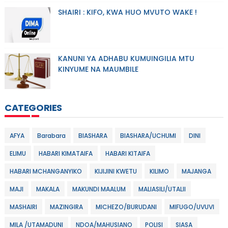
SHAIRI : KIFO, KWA HUO MVUTO WAKE !
KANUNI YA ADHABU KUMUINGILIA MTU
KINYUME NA MAUMBILE
CATEGORIES
AFYA
Barabara
BIASHARA
BIASHARA/UCHUMI
DINI
ELIMU
HABARI KIMATAIFA
HABARI KITAIFA
HABARI MCHANGANYIKO
KIJIJINI KWETU
KILIMO
MAJANGA
MAJI
MAKALA
MAKUNDI MAALUM
MALIASILI/UTALII
MASHAIRI
MAZINGIRA
MICHEZO/BURUDANI
MIFUGO/UVUVI
MILA /UTAMADUNI
NDOA/MAHUSIANO
POLISI
SIASA