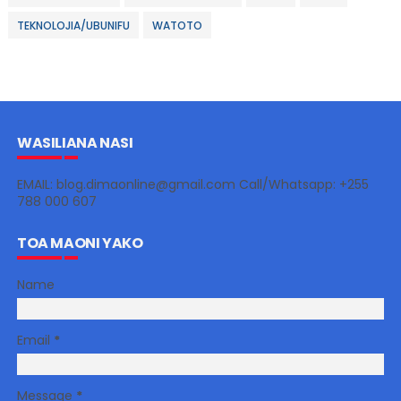
TEKNOLOJIA/UBUNIFU
WATOTO
WASILIANA NASI
EMAIL: blog.dimaonline@gmail.com Call/Whatsapp: +255
788 000 607
TOA MAONI YAKO
Name
Email
*
Message
*