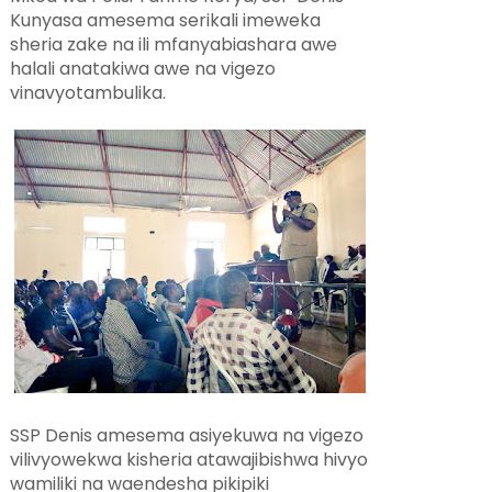
Kunyasa amesema serikali imeweka
sheria zake na ili mfanyabiashara awe
halali anatakiwa awe na vigezo
vinavyotambulika.
SSP Denis amesema asiyekuwa na vigezo
vilivyowekwa kisheria atawajibishwa hivyo
wamiliki na waendesha pikipiki