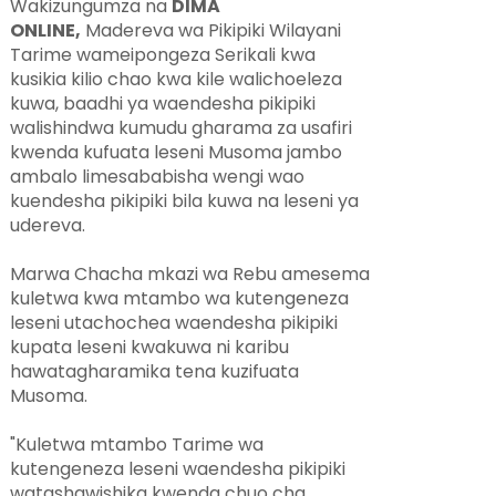
Wakizungumza na
DIMA
ONLINE,
Madereva wa Pikipiki Wilayani
Tarime wameipongeza Serikali kwa
kusikia kilio chao kwa kile walichoeleza
kuwa, baadhi ya waendesha pikipiki
walishindwa kumudu gharama za usafiri
kwenda kufuata leseni Musoma jambo
ambalo limesababisha wengi wao
kuendesha pikipiki bila kuwa na leseni ya
udereva.
Marwa Chacha mkazi wa Rebu amesema
kuletwa kwa mtambo wa kutengeneza
leseni utachochea waendesha pikipiki
kupata leseni kwakuwa ni karibu
hawatagharamika tena kuzifuata
Musoma.
"Kuletwa mtambo Tarime wa
kutengeneza leseni waendesha pikipiki
watashawishika kwenda chuo cha