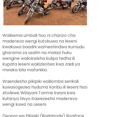
Walisema umbali huo ni chanzo cha
madereva wengi kutokuwa na leseni
kwakuwa baadhi wameshindwa kumudu
gharama za usafiri na malazi huku
wengine waliokwisha kulipa fedha ili
kupata leseni wakizisotea kwa zaidi ya
mwaka bila mafanikio.
Waendesha pikipiki waliiomba serikali
kuwasogezea huduma karibu ili leseni hizo
zitolewe Wilayani Tarime kwani kwa
kufanya hivyo itawezesha madereva
wengi kuwa na Leseni.
Dereva wa Pikipiki (Bodaboda) Boniface