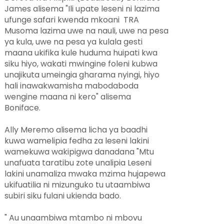
James alisema "Ili upate leseni ni lazima
ufunge safari kwenda mkoani TRA
Musoma lazima uwe na nauli, uwe na pesa
ya kula, uwe na pesa ya kulala gesti
maana ukifika kule huduma huipati kwa
siku hiyo, wakati mwingine foleni kubwa
unajikuta umeingia gharama nyingi, hiyo
hali inawakwamisha mabodaboda
wengine maana ni kero" alisema
Boniface.
Ally Meremo alisema licha ya baadhi
kuwa wamelipia fedha za leseni lakini
wamekuwa wakipigwa danadana "Mtu
unafuata taratibu zote unalipia Leseni
lakini unamaliza mwaka mzima hujapewa
ukifuatilia ni mizunguko tu utaambiwa
subiri siku fulani ukienda bado.
" Au unaambiwa mtambo ni mbovu