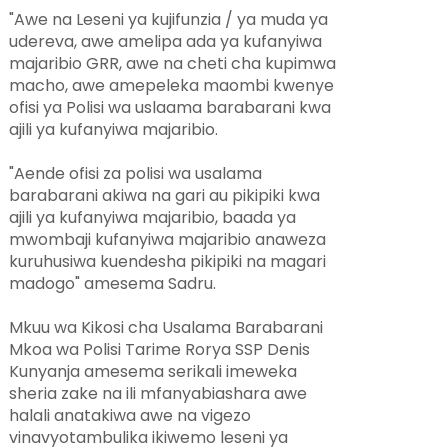
"Awe na Leseni ya kujifunzia / ya muda ya
udereva, awe amelipa ada ya kufanyiwa
majaribio GRR, awe na cheti cha kupimwa
macho, awe amepeleka maombi kwenye
ofisi ya Polisi wa uslaama barabarani kwa
ajili ya kufanyiwa majaribio.
"Aende ofisi za polisi wa usalama
barabarani akiwa na gari au pikipiki kwa
ajili ya kufanyiwa majaribio, baada ya
mwombaji kufanyiwa majaribio anaweza
kuruhusiwa kuendesha pikipiki na magari
madogo" amesema Sadru.
Mkuu wa Kikosi cha Usalama Barabarani
Mkoa wa Polisi Tarime Rorya SSP Denis
Kunyanja amesema serikali imeweka
sheria zake na ili mfanyabiashara awe
halali anatakiwa awe na vigezo
vinavyotambulika ikiwemo leseni ya