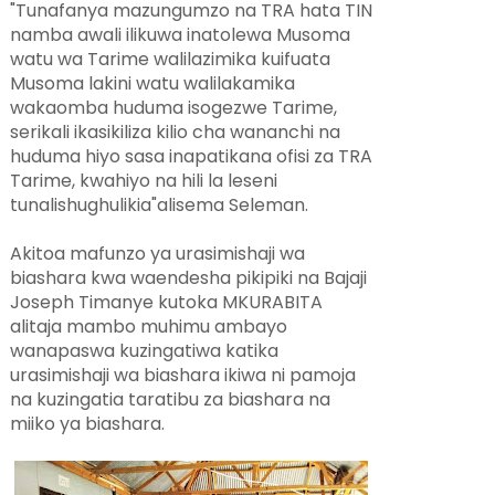
"Tunafanya mazungumzo na TRA hata TIN
namba awali ilikuwa inatolewa Musoma
watu wa Tarime walilazimika kuifuata
Musoma lakini watu walilakamika
wakaomba huduma isogezwe Tarime,
serikali ikasikiliza kilio cha wananchi na
huduma hiyo sasa inapatikana ofisi za TRA
Tarime, kwahiyo na hili la leseni
tunalishughulikia"alisema Seleman.
Akitoa mafunzo ya urasimishaji wa
biashara kwa waendesha pikipiki na Bajaji
Joseph Timanye kutoka MKURABITA
alitaja mambo muhimu ambayo
wanapaswa kuzingatiwa katika
urasimishaji wa biashara ikiwa ni pamoja
na kuzingatia taratibu za biashara na
miiko ya biashara.