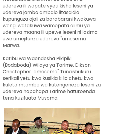
udereva ili wapate vyeti kisha leseni ya
udereva jambo ambalo litasaidia
kupunguza ajali za barabarani kwakuwa
wengi watakuwa wamepata elimu ya
udereva maana ili upewe leseni ni lazima
uwe umejifunza udereva "amesema
Marwa.
Katibu wa Waendesha Pikipiki
(Bodaboda) Wilaya ya Tarime, Dikson
Christopher amesema" Tunaishukuru
serikali yetu kwa kusikia kilio chetu kwa
kuleta mtambo wa kutengeneza leseni za
udereva hapahapa Tarime hatutoenda
tena kuzifuata Musoma.