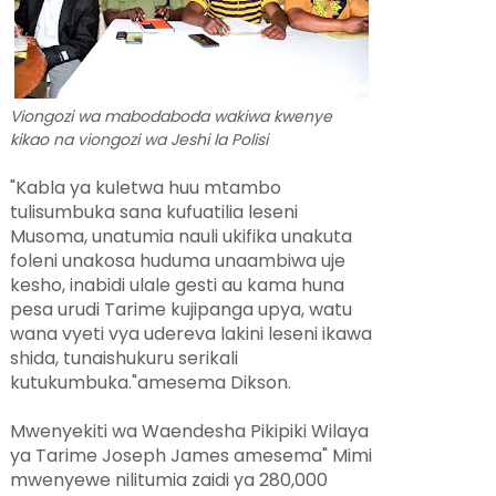
Viongozi wa mabodaboda wakiwa kwenye
kikao na viongozi wa Jeshi la Polisi
"Kabla ya kuletwa huu mtambo
tulisumbuka sana kufuatilia leseni
Musoma, unatumia nauli ukifika unakuta
foleni unakosa huduma unaambiwa uje
kesho, inabidi ulale gesti au kama huna
pesa urudi Tarime kujipanga upya, watu
wana vyeti vya udereva lakini leseni ikawa
shida, tunaishukuru serikali
kutukumbuka."amesema Dikson.
Mwenyekiti wa Waendesha Pikipiki Wilaya
ya Tarime Joseph James amesema" Mimi
mwenyewe nilitumia zaidi ya 280,000