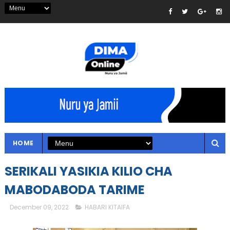
HOME
SERIKALI YASIKIA KILIO CHA
MABODABODA TARIME
December 09, 2022
HABARI KITAIFA