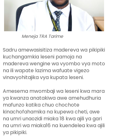
Meneja TRA Tarime
Sadru amewasisitiza madereva wa pikipiki
kuchangamkia leseni pamoja na
madereva wengine wa vyombo vya moto
na ili wapate lazima wafuate vigezo
vinavyohitajika vya kupata leseni.
Amesema mwombaji wa leseni kwa mara
ya kwanza anatakiwa awe amehudhuria
mafunzo katika chuo chochote
kinachofahamika na kupewa cheti, awe
na umri unaozidi miaka 18 kwa ajili ya gari
na umri wa miaka16 na kuendelea kwa ajili
ya pikipiki.