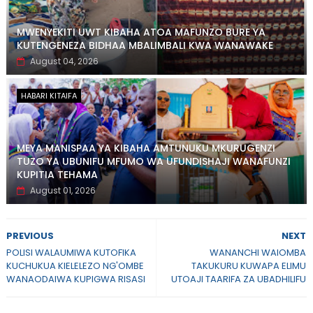
MWENYEKITI UWT KIBAHA ATOA MAFUNZO BURE YA
KUTENGENEZA BIDHAA MBALIMBALI KWA WANAWAKE
August 04, 2026
HABARI KITAIFA
MEYA MANISPAA YA KIBAHA AMTUNUKU MKURUGENZI
TUZO YA UBUNIFU MFUMO WA UFUNDISHAJI WANAFUNZI
KUPITIA TEHAMA
August 01, 2026
PREVIOUS
NEXT
POLISI WALAUMIWA KUTOFIKA
WANANCHI WAIOMBA
KUCHUKUA KIELELEZO NG'OMBE
TAKUKURU KUWAPA ELIMU
WANAODAIWA KUPIGWA RISASI
UTOAJI TAARIFA ZA UBADHILIFU