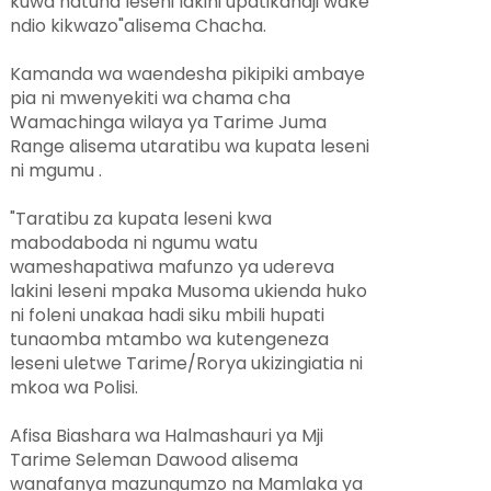
kuwa hatuna leseni lakini upatikanaji wake
ndio kikwazo"alisema Chacha.
Kamanda wa waendesha pikipiki ambaye
pia ni mwenyekiti wa chama cha
Wamachinga wilaya ya Tarime Juma
Range alisema utaratibu wa kupata leseni
ni mgumu .
"Taratibu za kupata leseni kwa
mabodaboda ni ngumu watu
wameshapatiwa mafunzo ya udereva
lakini leseni mpaka Musoma ukienda huko
ni foleni unakaa hadi siku mbili hupati
tunaomba mtambo wa kutengeneza
leseni uletwe Tarime/Rorya ukizingiatia ni
mkoa wa Polisi.
Afisa Biashara wa Halmashauri ya Mji
Tarime Seleman Dawood alisema
wanafanya mazungumzo na Mamlaka ya