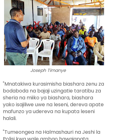
Joseph Timanye
"Mnatakiwa kurasimisha biashara zenu za
bodaboda na bajaji uzingatie taratibu za
sheria na miiko ya biashara, biashara
yako isajiliwe uwe na leseni, dereva apate
mafunzo ya udereva na kupata leseni
halali.
"Tumeongea na Halmashauri na Jeshi la
Polisi kwa wale ambao hawajapata