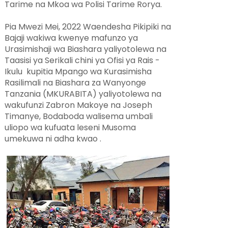
Tarime na Mkoa wa Polisi Tarime Rorya.
Pia Mwezi Mei, 2022 Waendesha Pikipiki na
Bajaji wakiwa kwenye mafunzo ya
Urasimishaji wa Biashara yaliyotolewa na
Taasisi ya Serikali chini ya Ofisi ya Rais -
Ikulu kupitia Mpango wa Kurasimisha
Rasilimali na Biashara za Wanyonge
Tanzania (MKURABITA) yaliyotolewa na
wakufunzi Zabron Makoye na Joseph
Timanye, Bodaboda walisema umbali
uliopo wa kufuata leseni Musoma
umekuwa ni adha kwao .