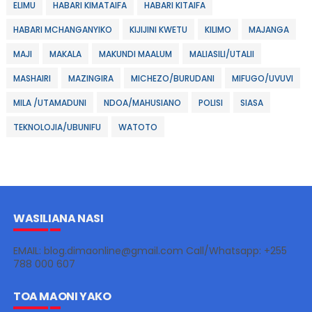
ELIMU
HABARI KIMATAIFA
HABARI KITAIFA
HABARI MCHANGANYIKO
KIJIJINI KWETU
KILIMO
MAJANGA
MAJI
MAKALA
MAKUNDI MAALUM
MALIASILI/UTALII
MASHAIRI
MAZINGIRA
MICHEZO/BURUDANI
MIFUGO/UVUVI
MILA /UTAMADUNI
NDOA/MAHUSIANO
POLISI
SIASA
TEKNOLOJIA/UBUNIFU
WATOTO
WASILIANA NASI
EMAIL: blog.dimaonline@gmail.com Call/Whatsapp: +255
788 000 607
TOA MAONI YAKO