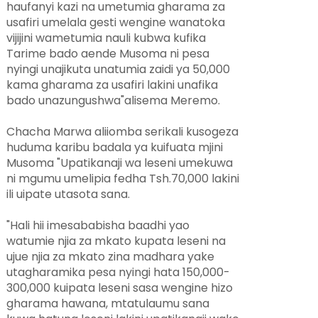
haufanyi kazi na umetumia gharama za
usafiri umelala gesti wengine wanatoka
vijijini wametumia nauli kubwa kufika
Tarime bado aende Musoma ni pesa
nyingi unajikuta unatumia zaidi ya 50,000
kama gharama za usafiri lakini unafika
bado unazungushwa"alisema Meremo.
Chacha Marwa aliiomba serikali kusogeza
huduma karibu badala ya kuifuata mjini
Musoma "Upatikanaji wa leseni umekuwa
ni mgumu umelipia fedha Tsh.70,000 lakini
ili uipate utasota sana.
"Hali hii imesababisha baadhi yao
watumie njia za mkato kupata leseni na
ujue njia za mkato zina madhara yake
utagharamika pesa nyingi hata 150,000-
300,000 kuipata leseni sasa wengine hizo
gharama hawana, mtatulaumu sana