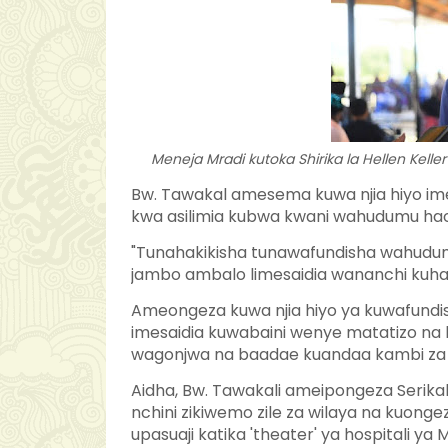
Meneja Mradi kutoka Shirika la Hellen Keller
Bw. Tawakal amesema kuwa njia hiyo ime
kwa asilimia kubwa kwani wahudumu hao
"Tunahakikisha tunawafundisha wahudum
jambo ambalo limesaidia wananchi kuhaki
Ameongeza kuwa njia hiyo ya kuwafundish
imesaidia kuwabaini wenye matatizo na 
wagonjwa na baadae kuandaa kambi za up
Aidha, Bw. Tawakali ameipongeza Serika
nchini zikiwemo zile za wilaya na kuo
upasuaji katika 'theater' ya hospitali ya M