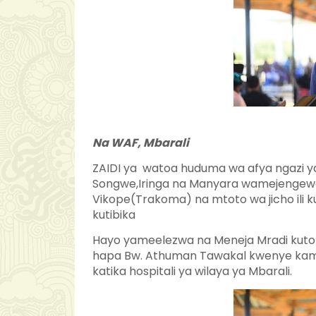
Na WAF, Mbarali
ZAIDI ya watoa huduma wa afya ngazi y
Songwe,Iringa na Manyara wamejenge
Vikope(Trakoma) na mtoto wa jicho ili
kutibika
Hayo yameelezwa na Meneja Mradi kutoka S
hapa Bw. Athuman Tawakal kwenye kambi
katika hospitali ya wilaya ya Mbarali.