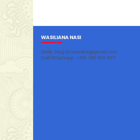
WASILIANA NASI
EMAIL: blog.dimaonline@gmail.com
Call/Whatsapp: +255 788 000 607