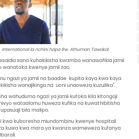
 International la nchini hapa Bw. Athuman Tawakal
saidia sana kuhakikisha kwamba wanawafikia jamii
 wanatoka kwenye jamii zao.
u ngazi ya jamii na baadae kupita kaya kwa kaya
kisha wanajikinga na uoni unaoweza kuzuilika".
a wahuduma ngazi ya jamii kutoka kila kitongoji
hivyo wataalamu huweza kufika na kuwathibitisha
asuaji bila malipo.
li kwa kuboresha miundombinu kwenye hospitali
ngeza kuwa kwa mara ya kwanza wameweza kufanya
barali.