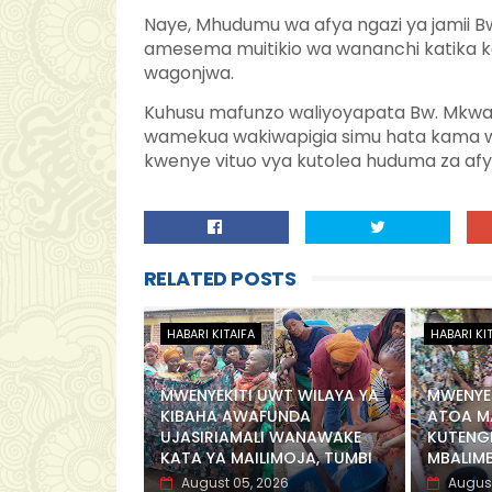
Naye, Mhudumu wa afya ngazi ya jamii Bw
amesema muitikio wa wananchi katika 
wagonjwa.
Kuhusu mafunzo waliyoyapata Bw. Mk
wamekua wakiwapigia simu hata kama 
kwenye vituo vya kutolea huduma za afy
RELATED POSTS
HABARI KITAIFA
HABARI KI
MWENYEKITI UWT WILAYA YA
MWENYEK
KIBAHA AWAFUNDA
ATOA M
UJASIRIAMALI WANAWAKE
KUTENG
KATA YA MAILIMOJA, TUMBI
MBALIM
August 05, 2026
August