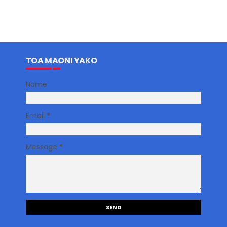
TOA MAONI YAKO
Name
Email
*
Message
*