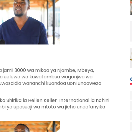
a jamii 3000 wa mikoa ya Njombe, Mbeya,
wa uelewa wa kuwatambua wagonjwa wa
 kuwasaidia wananchi kuondoa uoni unaoweza
hirika la Hellen Keller International la nchini
 ya upasuaji wa mtoto wa jicho unaofanyika