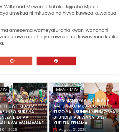
. Wilbroad Mkwama kutoka kijiji cha Mpolo
kaya umekua ni mkubwa na hivyo kuweza kuwaibua
wama amesema wameyafurahia kwani wananchi
wanaumwa macho ya kawaida na kuwashauri kufika
a.
TAIFA
HABARI KITAIFA
MEYA MANISPAA YA KIBAHA
ITI UWT KIBAHA
AMTUNUKU MKURUGENZI
AFUNZO BURE YA
TUZO YA UBUNIFU MFUMO WA
ENEZA BIDHAA
UFUNDISHAJI WANAFUNZI
BALI KWA WANAWAKE
KUPITIA TEHAMA
 04, 2026
August 01, 2026