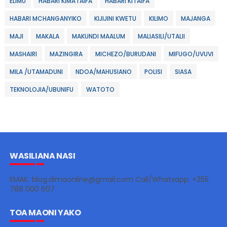
ELIMU
HABARI KIMATAIFA
HABARI KITAIFA
HABARI MCHANGANYIKO
KIJIJINI KWETU
KILIMO
MAJANGA
MAJI
MAKALA
MAKUNDI MAALUM
MALIASILI/UTALII
MASHAIRI
MAZINGIRA
MICHEZO/BURUDANI
MIFUGO/UVUVI
MILA /UTAMADUNI
NDOA/MAHUSIANO
POLISI
SIASA
TEKNOLOJIA/UBUNIFU
WATOTO
WASILIANA NASI
EMAIL: blog.dimaonline@gmail.com Call/Whatsapp: +255
788 000 607
TOA MAONI YAKO