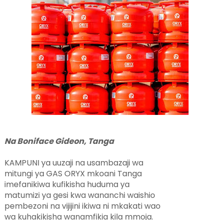
Na Boniface Gideon, Tanga
KAMPUNI ya uuzaji na usambazaji wa
mitungi ya GAS ORYX mkoani Tanga
imefanikiwa kufikisha huduma ya
matumizi ya gesi kwa wananchi waishio
pembezoni na vijijini ikiwa ni mkakati wao
wa kuhakikisha wanamfikia kila mmoja.