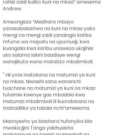
rahisi zaidi kuliko kuni na mkaa” amesema
Andrew.
Ameongeza “Madhara mbayo
yanasababishwa na kuni na mkaa yako
mengi na mengi zaidi yanaingia katika
mfumo wa mapafu na upumuaji, kwa
kuangalia kwa karibu unaweza ukajihisi
uko salama lakini baadaye wengi
wanajikuta wana matatizo mbalimbali.
" Hii yote inatokana na matumizi ya kuni
na mkaa. Niwasihi sana wananchi
tuachane na matumizi ya kuni na mkaa
tuhamie kwenye gas mbadala kwa
matumizi mbalimbali ili kuondokana na
mabadiliko ya tabaia nchi”amesema.
Maonyesho ya biashara hufanyika kila
mwaka jijini Tanga yakihusisha
makampuni na taasisi za kiserikali na