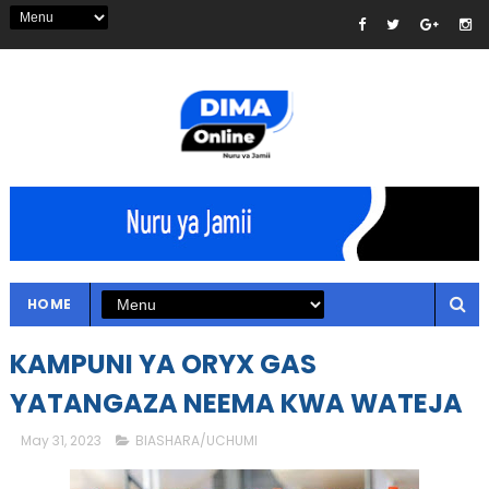
HOME
KAMPUNI YA ORYX GAS
YATANGAZA NEEMA KWA WATEJA
May 31, 2023
BIASHARA/UCHUMI