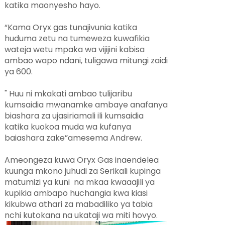
katika maonyesho hayo.
“Kama Oryx gas tunajivunia katika
huduma zetu na tumeweza kuwafikia
wateja wetu mpaka wa vijijini kabisa
ambao wapo ndani, tuligawa mitungi zaidi
ya 600.
" Huu ni mkakati ambao tulijaribu
kumsaidia mwanamke ambaye anafanya
biashara za ujasiriamali ili kumsaidia
katika kuokoa muda wa kufanya
baiashara zake”amesema Andrew.
Ameongeza kuwa Oryx Gas inaendelea
kuunga mkono juhudi za Serikali kupinga
matumizi ya kuni na mkaa kwaaajili ya
kupikia ambapo huchangia kwa kiasi
kikubwa athari za mabadiliko ya tabia
nchi kutokana na ukataji wa miti hovyo.