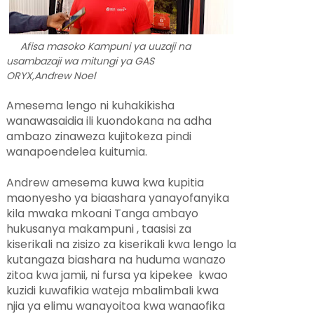
Afisa masoko Kampuni ya uuzaji na
usambazaji wa mitungi ya GAS
ORYX,Andrew Noel
Amesema lengo ni kuhakikisha
wanawasaidia ili kuondokana na adha
ambazo zinaweza kujitokeza pindi
wanapoendelea kuitumia.
Andrew amesema kuwa kwa kupitia
maonyesho ya biaashara yanayofanyika
kila mwaka mkoani Tanga ambayo
hukusanya makampuni , taasisi za
kiserikali na zisizo za kiserikali kwa lengo la
kutangaza biashara na huduma wanazo
zitoa kwa jamii, ni fursa ya kipekee kwao
kuzidi kuwafikia wateja mbalimbali kwa
njia ya elimu wanayoitoa kwa wanaofika