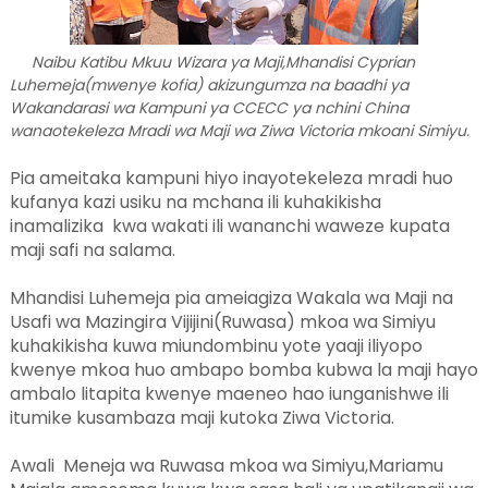
Naibu Katibu Mkuu Wizara ya Maji,Mhandisi Cyprian
Luhemeja(mwenye kofia) akizungumza na baadhi ya
Wakandarasi wa Kampuni ya CCECC ya nchini China
wanaotekeleza Mradi wa Maji wa Ziwa Victoria mkoani Simiyu.
Pia ameitaka kampuni hiyo inayotekeleza mradi huo
kufanya kazi usiku na mchana ili kuhakikisha
inamalizika kwa wakati ili wananchi waweze kupata
maji safi na salama.
Mhandisi Luhemeja pia ameiagiza Wakala wa Maji na
Usafi wa Mazingira Vijijini(Ruwasa) mkoa wa Simiyu
kuhakikisha kuwa miundombinu yote yaaji iliyopo
kwenye mkoa huo ambapo bomba kubwa la maji hayo
ambalo litapita kwenye maeneo hao iunganishwe ili
itumike kusambaza maji kutoka Ziwa Victoria.
Awali Meneja wa Ruwasa mkoa wa Simiyu,Mariamu