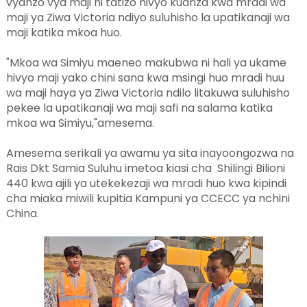
vyanzo vya maji ni tatizo hivyo kuanza kwa mradi wa
maji ya Ziwa Victoria ndiyo suluhisho la upatikanaji wa
maji katika mkoa huo.
"Mkoa wa Simiyu maeneo makubwa ni hali ya ukame
hivyo maji yako chini sana kwa msingi huo mradi huu
wa maji haya ya Ziwa Victoria ndilo litakuwa suluhisho
pekee la upatikanaji wa maji safi na salama katika
mkoa wa Simiyu,"amesema.
Amesema serikali ya awamu ya sita inayoongozwa na
Rais Dkt Samia Suluhu imetoa kiasi cha Shilingi Bilioni
440 kwa ajili ya utekekezaji wa mradi huo kwa kipindi
cha miaka miwili kupitia Kampuni ya CCECC ya nchini
China.