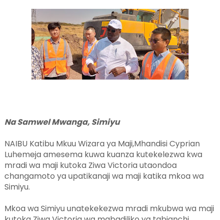
Na Samwel Mwanga, Simiyu
NAIBU Katibu Mkuu Wizara ya Maji,Mhandisi Cyprian
Luhemeja amesema kuwa kuanza kutekelezwa kwa
mradi wa maji kutoka Ziwa Victoria utaondoa
changamoto ya upatikanaji wa maji katika mkoa wa
Simiyu.
Mkoa wa Simiyu unatekekezwa mradi mkubwa wa maji
kutoka Ziwa Victoria wa mabadiliko ya tabianchi.