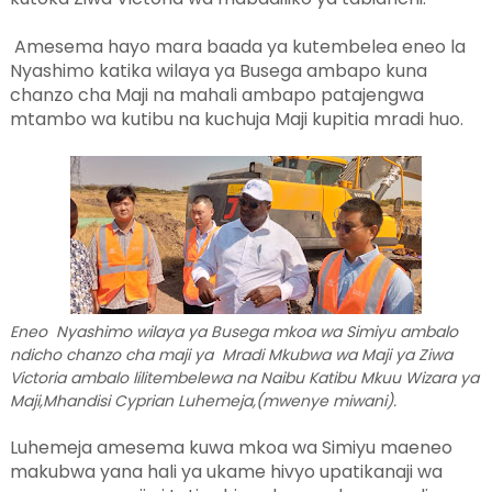
Amesema hayo mara baada ya kutembelea eneo la
Nyashimo katika wilaya ya Busega ambapo kuna
chanzo cha Maji na mahali ambapo patajengwa
mtambo wa kutibu na kuchuja Maji kupitia mradi huo.
Eneo Nyashimo wilaya ya Busega mkoa wa Simiyu ambalo
ndicho chanzo cha maji ya Mradi Mkubwa wa Maji ya Ziwa
Victoria ambalo lilitembelewa na Naibu Katibu Mkuu Wizara ya
Maji,Mhandisi Cyprian Luhemeja,(mwenye miwani).
Luhemeja amesema kuwa mkoa wa Simiyu maeneo
makubwa yana hali ya ukame hivyo upatikanaji wa