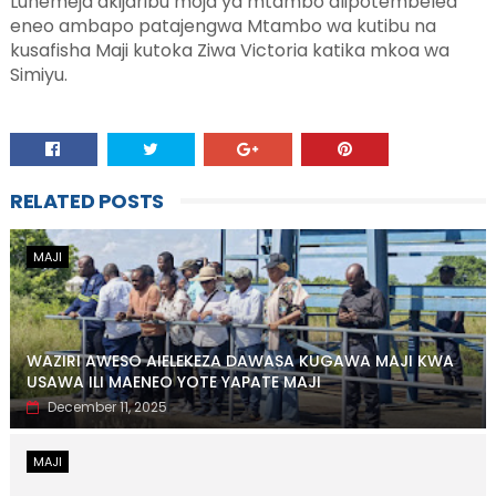
Luhemeja akijaribu moja ya mtambo alipotembelea
eneo ambapo patajengwa Mtambo wa kutibu na
kusafisha Maji kutoka Ziwa Victoria katika mkoa wa
Simiyu.
RELATED POSTS
MAJI
WAZIRI AWESO AIELEKEZA DAWASA KUGAWA MAJI KWA
USAWA ILI MAENEO YOTE YAPATE MAJI
December 11, 2025
MAJI