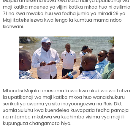
Majala amesema kuwa kwa sasa hali ya upatikanaji wa
maji katika maeneo ya vijijini katika mkoa huo ni asilimia
71 na kwa mwaka huu wa fedha jumla ya miradi 29 ya
Maji itatekelezwa kwa lengo la kumtua mama ndoo
kichwani.
Mhandisi Majala amesema kuwa kwa ukubwa wa tatizo
la upatikanaji wa maji katika mkoa huo wanaishukuru
serikali ya awamu ya sita inayoongozwa na Rais Dkt
Samia Suluhu kwa kuendelea kuwapatia fedha pamoja
na mtambo mkubwa wa kuchimba visima vya maji ili
kupunguza changamoto hiyo.