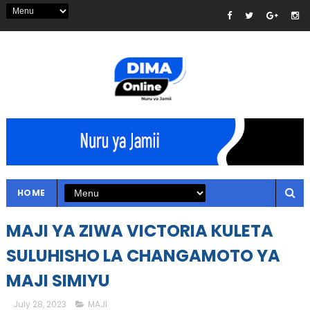
HOME
MAJI YA ZIWA VICTORIA KULETA
SULUHISHO LA CHANGAMOTO YA
MAJI SIMIYU
July 28, 2023
MAJI