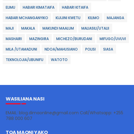
ELIMU
HABARI KIMATAIFA
HABARI KITAIFA
HABARI MCHANGANYIKO
KIJIJINI KWETU
KILIMO
MAJANGA
MAJI
MAKALA
MAKUNDI MAALUM
MALIASILI/UTALII
MASHAIRI
MAZINGIRA
MICHEZO/BURUDANI
MIFUGO/UVUVI
MILA /UTAMADUNI
NDOA/MAHUSIANO
POLISI
SIASA
TEKNOLOJIA/UBUNIFU
WATOTO
WASILIANA NASI
EMAIL: blog.dimaonline@gmail.com Call/Whatsapp: +255
788 000 607
TOA MAONI YAKO