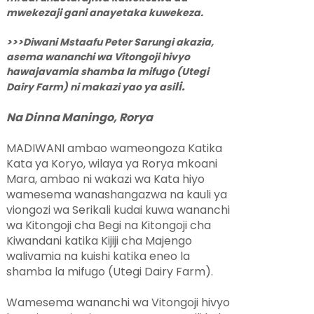
mwekezaji gani anayetaka kuwekeza.
>>>Diwani Mstaafu Peter Sarungi akazia,
asema wananchi wa Vitongoji hivyo
hawajavamia shamba la mifugo (Utegi
li.
Dairy Farm) ni makazi yao ya asi
Na Dinna Maningo, Rorya
MADIWANI ambao wameongoza Katika
Kata ya Koryo, wilaya ya Rorya mkoani
Mara, ambao ni wakazi wa Kata hiyo
wamesema wanashangazwa na kauli ya
viongozi wa Serikali kudai kuwa wananchi
wa Kitongoji cha Begi na Kitongoji cha
Kiwandani katika Kijiji cha Majengo
walivamia na kuishi katika eneo la
shamba la mifugo (Utegi Dairy Farm).
Wamesema wananchi wa Vitongoji hivyo