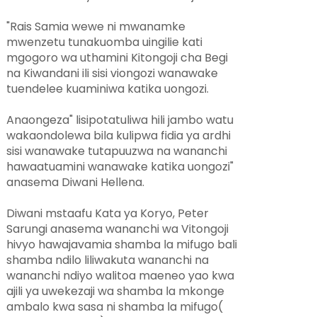
"Rais Samia wewe ni mwanamke
mwenzetu tunakuomba uingilie kati
mgogoro wa uthamini Kitongoji cha Begi
na Kiwandani ili sisi viongozi wanawake
tuendelee kuaminiwa katika uongozi.
Anaongeza" lisipotatuliwa hili jambo watu
wakaondolewa bila kulipwa fidia ya ardhi
sisi wanawake tutapuuzwa na wananchi
hawaatuamini wanawake katika uongozi"
anasema Diwani Hellena.
Diwani mstaafu Kata ya Koryo, Peter
Sarungi anasema wananchi wa Vitongoji
hivyo hawajavamia shamba la mifugo bali
shamba ndilo liliwakuta wananchi na
wananchi ndiyo walitoa maeneo yao kwa
ajili ya uwekezaji wa shamba la mkonge
ambalo kwa sasa ni shamba la mifugo(