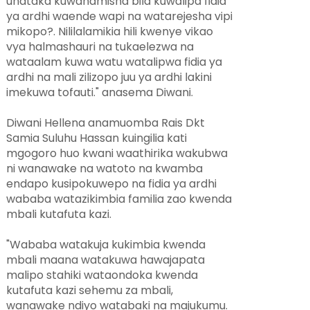
unataka kuwahamisha bila kuwalipa fidia
ya ardhi waende wapi na watarejesha vipi
mikopo?. Nililalamikia hili kwenye vikao
vya halmashauri na tukaelezwa na
wataalam kuwa watu watalipwa fidia ya
ardhi na mali zilizopo juu ya ardhi lakini
imekuwa tofauti." anasema Diwani.
Diwani Hellena anamuomba Rais Dkt
Samia Suluhu Hassan kuingilia kati
mgogoro huo kwani waathirika wakubwa
ni wanawake na watoto na kwamba
endapo kusipokuwepo na fidia ya ardhi
wababa watazikimbia familia zao kwenda
mbali kutafuta kazi.
"Wababa watakuja kukimbia kwenda
mbali maana watakuwa hawajapata
malipo stahiki wataondoka kwenda
kutafuta kazi sehemu za mbali,
wanawake ndiyo watabaki na majukumu.