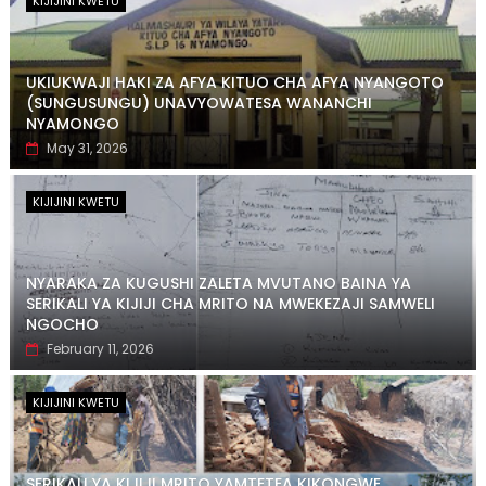
KIJIJINI KWETU
UKIUKWAJI HAKI ZA AFYA KITUO CHA AFYA NYANGOTO
(SUNGUSUNGU) UNAVYOWATESA WANANCHI
NYAMONGO
May 31, 2026
KIJIJINI KWETU
NYARAKA ZA KUGUSHI ZALETA MVUTANO BAINA YA
SERIKALI YA KIJIJI CHA MRITO NA MWEKEZAJI SAMWELI
NGOCHO
February 11, 2026
KIJIJINI KWETU
SERIKALI YA KIJIJI MRITO YAMTETEA KIKONGWE