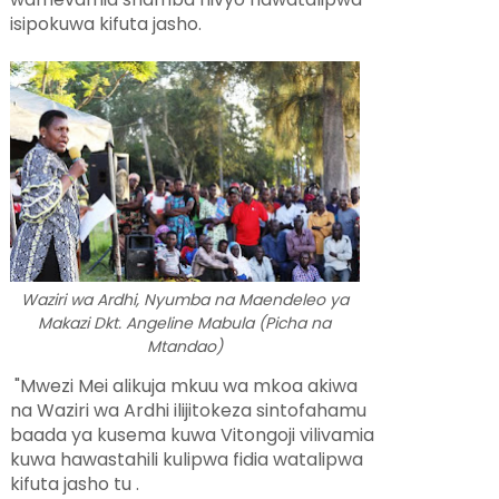
isipokuwa kifuta jasho.
Waziri wa Ardhi, Nyumba na Maendeleo ya
Makazi Dkt. Angeline Mabula (Picha na
Mtandao)
"Mwezi Mei alikuja mkuu wa mkoa akiwa
na Waziri wa Ardhi ilijitokeza sintofahamu
baada ya kusema kuwa Vitongoji vilivamia
kuwa hawastahili kulipwa fidia watalipwa
kifuta jasho tu .