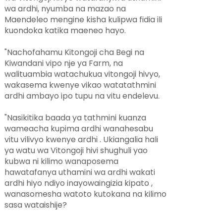
wa ardhi, nyumba na mazao na
Maendeleo mengine kisha kulipwa fidia ili
kuondoka katika maeneo hayo.
"Nachofahamu Kitongoji cha Begi na
Kiwandani vipo nje ya Farm, na
walituambia watachukua vitongoji hivyo,
wakasema kwenye vikao watatathmini
ardhi ambayo ipo tupu na vitu endelevu.
"Nasikitika baada ya tathmini kuanza
wameacha kupima ardhi wanahesabu
vitu vilivyo kwenye ardhi . Ukiangalia hali
ya watu wa Vitongoji hivi shughuli yao
kubwa ni kilimo wanaposema
hawatafanya uthamini wa ardhi wakati
ardhi hiyo ndiyo inayowaingizia kipato ,
wanasomesha watoto kutokana na kilimo
sasa wataishije?