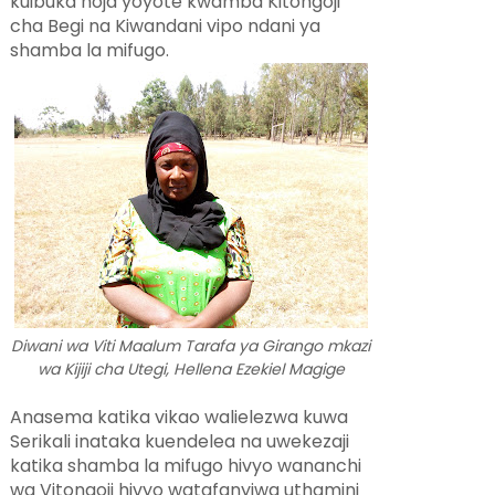
kuibuka hoja yoyote kwamba Kitongoji
cha Begi na Kiwandani vipo ndani ya
shamba la mifugo.
Diwani wa Viti Maalum Tarafa ya Girango
mkazi
wa Kijiji cha Utegi, Hellena Ezekiel Magige
Anasema katika vikao walielezwa kuwa
Serikali inataka kuendelea na uwekezaji
katika shamba la mifugo hivyo wananchi
wa Vitongoji hivyo watafanyiwa uthamini