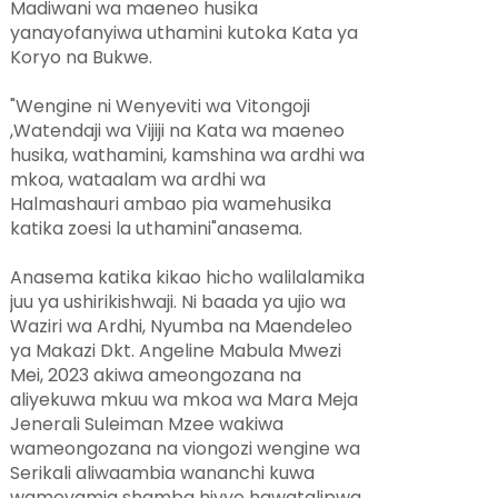
Madiwani wa maeneo husika
yanayofanyiwa uthamini kutoka Kata ya
Koryo na Bukwe.
"Wengine ni Wenyeviti wa Vitongoji
,Watendaji wa Vijiji na Kata wa maeneo
husika, wathamini, kamshina wa ardhi wa
mkoa, wataalam wa ardhi wa
Halmashauri ambao pia wamehusika
katika zoesi la uthamini"anasema.
Anasema katika kikao hicho walilalamika
juu ya ushirikishwaji. Ni baada ya ujio wa
Waziri wa Ardhi, Nyumba na Maendeleo
ya Makazi Dkt. Angeline Mabula Mwezi
Mei, 2023 akiwa ameongozana na
aliyekuwa mkuu wa mkoa wa Mara Meja
Jenerali Suleiman Mzee wakiwa
wameongozana na viongozi wengine wa
Serikali aliwaambia wananchi kuwa
wamevamia shamba hivyo hawatalipwa