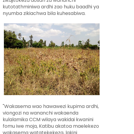
zikajitokeza dosari za wananchi
kutotathminiwa ardhi zao huku baadhi ya
nyumba zikiachwa bila kuhesabiwa.
"Wakasema wao hawawezi kupima ardhi,
viongozi na wananchi wakaenda
kulalamika CCM wilaya wakidai kwanini
fomu iwe moja, Katibu akatoa maelekezo
wakasema watatekekeza, lakini