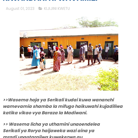
August 01, 2023
KIJIJINI KWETU
>>Wasema hoja ya Serikali kudai kuwa wananchi
wamevamia shamba la mifugo haikuwahi kujadiliwa
katika vikao vya Baraza la Madiwani.
>> Wasema licha ya uthamini unaoendelea
Serikali ya Rorya haijaweka wazi aina ya
mradi unaotarajiwa kuwekezwa au