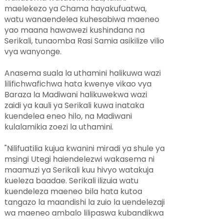
maelekezo ya Chama hayakufuatwa,
watu wanaendelea kuhesabiwa maeneo
yao maana hawawezi kushindana na
Serikali, tunaomba Rasi Samia asikilize vilio
vya wanyonge.
Anasema suala la uthamini halikuwa wazi
lilifichwafichwa hata kwenye vikao vya
Baraza la Madiwani halikuwekwa wazi
zaidi ya kauli ya Serikali kuwa inataka
kuendelea eneo hilo, na Madiwani
kulalamikia zoezi la uthamini.
"Nilifuatilia kujua kwanini miradi ya shule ya
msingi Utegi haiendelezwi wakasema ni
maamuzi ya Serikali kuu hivyo watakuja
kueleza baadae. Serikali ilizuia watu
kuendeleza maeneo bila hata kutoa
tangazo la maandishi la zuio la uendelezaji
wa maeneo ambalo lilipaswa kubandikwa