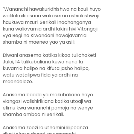
"Wananchi hawakuridhishwa na kauli huyo
walilalmika sana wakasema ushirikishwaji
haukuwa mzuri. Serikali inachanganya
kuna waliovamia ardhi lakini hivi Vitongoji
vya Begi na Kiwandani hawajavamia
shamba ni maeneo yao ya asili.
Diwani anasema katika kikao tulichoketi
Julai, 14 tulikubaliana kuwa neno la
kuvamia halipo na kifuta jasho halipo,
watu watalipwa fidia ya ardhi na
maendelezo.
Anasema baada ya makubaliano hayo
viongozi walishirikiana katika utoaji wa
elimu kwa wananchi pamoja na wenye
shamba ambao ni Serikali.
Anasema zoezi la uthamini lilipoanza