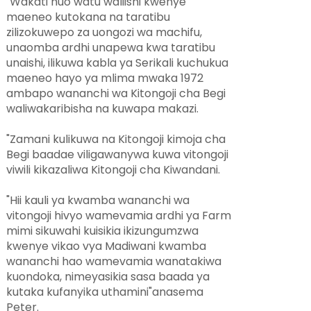
"Wakati huo watu waliishi kwenye
maeneo kutokana na taratibu
zilizokuwepo za uongozi wa machifu,
unaomba ardhi unapewa kwa taratibu
unaishi, ilikuwa kabla ya Serikali kuchukua
maeneo hayo ya mlima mwaka 1972
ambapo wananchi wa Kitongoji cha Begi
waliwakaribisha na kuwapa makazi.
"Zamani kulikuwa na Kitongoji kimoja cha
Begi baadae viligawanywa kuwa vitongoji
viwili kikazaliwa Kitongoji cha Kiwandani.
"Hii kauli ya kwamba wananchi wa
vitongoji hivyo wamevamia ardhi ya Farm
mimi sikuwahi kuisikia ikizungumzwa
kwenye vikao vya Madiwani kwamba
wananchi hao wamevamia wanatakiwa
kuondoka, nimeyasikia sasa baada ya
kutaka kufanyika uthamini"anasema
Peter.