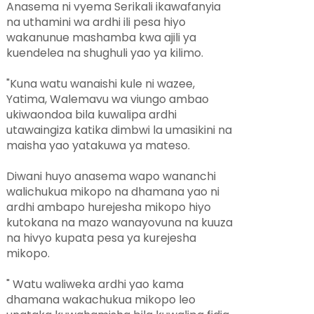
Anasema ni vyema Serikali ikawafanyia
na uthamini wa ardhi ili pesa hiyo
wakanunue mashamba kwa ajili ya
kuendelea na shughuli yao ya kilimo.
"Kuna watu wanaishi kule ni wazee,
Yatima, Walemavu wa viungo ambao
ukiwaondoa bila kuwalipa ardhi
utawaingiza katika dimbwi la umasikini na
maisha yao yatakuwa ya mateso.
Diwani huyo anasema wapo wananchi
walichukua mikopo na dhamana yao ni
ardhi ambapo hurejesha mikopo hiyo
kutokana na mazo wanayovuna na kuuza
na hivyo kupata pesa ya kurejesha
mikopo.
" Watu waliweka ardhi yao kama
dhamana wakachukua mikopo leo