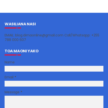
WASILIANA NASI
EMAIL: blog.dimaonline@gmail.com Call/Whatsapp: +255
788 000 607
TOA MAONI YAKO
Name
Email
*
Message
*