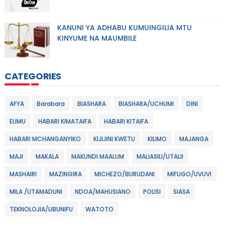
KANUNI YA ADHABU KUMUINGILIA MTU
KINYUME NA MAUMBILE
CATEGORIES
AFYA
Barabara
BIASHARA
BIASHARA/UCHUMI
DINI
ELIMU
HABARI KIMATAIFA
HABARI KITAIFA
HABARI MCHANGANYIKO
KIJIJINI KWETU
KILIMO
MAJANGA
MAJI
MAKALA
MAKUNDI MAALUM
MALIASILI/UTALII
MASHAIRI
MAZINGIRA
MICHEZO/BURUDANI
MIFUGO/UVUVI
MILA /UTAMADUNI
NDOA/MAHUSIANO
POLISI
SIASA
TEKNOLOJIA/UBUNIFU
WATOTO