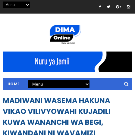
HOME
MADIWANI WASEMA HAKUNA
VIKAO VILIVYOWAHI KUJADILI
KUWA WANANCHI WA BEGI,
KIWANDANI NI WAVAMIZI