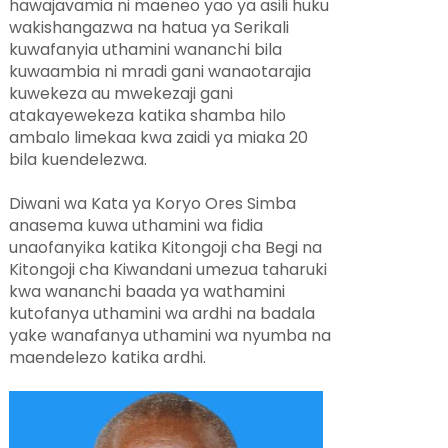
hawajavamia ni maeneo yao ya asili huku
wakishangazwa na hatua ya Serikali
kuwafanyia uthamini wananchi bila
kuwaambia ni mradi gani wanaotarajia
kuwekeza au mwekezaji gani
atakayewekeza katika shamba hilo
ambalo limekaa kwa zaidi ya miaka 20
bila kuendelezwa.
Diwani wa Kata ya Koryo Ores Simba
anasema kuwa uthamini wa fidia
unaofanyika katika Kitongoji cha Begi na
Kitongoji cha Kiwandani umezua taharuki
kwa wananchi baada ya wathamini
kutofanya uthamini wa ardhi na badala
yake wanafanya uthamini wa nyumba na
maendelezo katika ardhi.