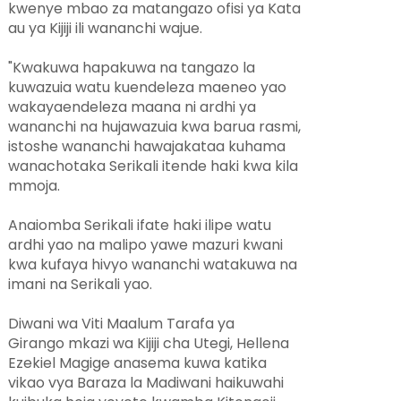
kwenye mbao za matangazo ofisi ya Kata
au ya Kijiji ili wananchi wajue.
"Kwakuwa hapakuwa na tangazo la
kuwazuia watu kuendeleza maeneo yao
wakayaendeleza maana ni ardhi ya
wananchi na hujawazuia kwa barua rasmi,
istoshe wananchi hawajakataa kuhama
wanachotaka Serikali itende haki kwa kila
mmoja.
Anaiomba Serikali ifate haki ilipe watu
ardhi yao na malipo yawe mazuri kwani
kwa kufaya hivyo wananchi watakuwa na
imani na Serikali yao.
Diwani wa Viti Maalum Tarafa ya
Girango
mkazi wa Kijiji cha Utegi, Hellena
Ezekiel Magige anasema kuwa katika
vikao vya Baraza la Madiwani haikuwahi