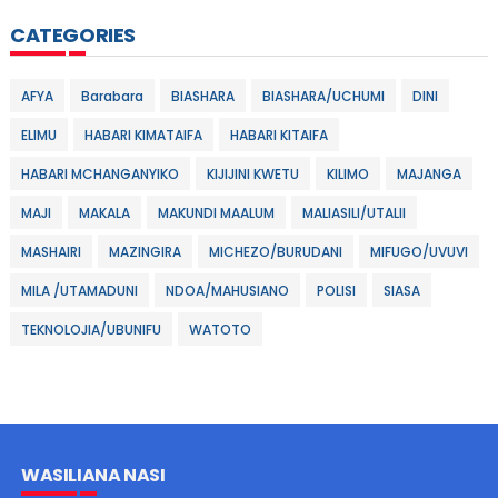
CATEGORIES
AFYA
Barabara
BIASHARA
BIASHARA/UCHUMI
DINI
ELIMU
HABARI KIMATAIFA
HABARI KITAIFA
HABARI MCHANGANYIKO
KIJIJINI KWETU
KILIMO
MAJANGA
MAJI
MAKALA
MAKUNDI MAALUM
MALIASILI/UTALII
MASHAIRI
MAZINGIRA
MICHEZO/BURUDANI
MIFUGO/UVUVI
MILA /UTAMADUNI
NDOA/MAHUSIANO
POLISI
SIASA
TEKNOLOJIA/UBUNIFU
WATOTO
WASILIANA NASI