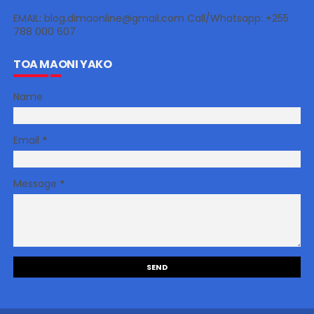
EMAIL: blog.dimaonline@gmail.com Call/Whatsapp: +255
788 000 607
TOA MAONI YAKO
Name
Email
*
Message
*