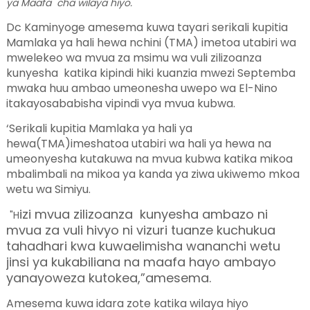
ya Maafa cha wilaya hiyo.
Dc Kaminyoge amesema kuwa tayari serikali kupitia
Mamlaka ya hali hewa nchini (TMA) imetoa utabiri wa
mwelekeo wa mvua za msimu wa vuli zilizoanza
kunyesha katika kipindi hiki kuanzia mwezi Septemba
mwaka huu ambao umeonesha uwepo wa El-Nino
itakayosababisha vipindi vya mvua kubwa.
‘Serikali kupitia Mamlaka ya hali ya
hewa(TMA)imeshatoa utabiri wa hali ya hewa na
umeonyesha kutakuwa na mvua kubwa katika mikoa
mbalimbali na mikoa ya kanda ya ziwa ukiwemo mkoa
wetu wa Simiyu.
izi mvua zilizoanza kunyesha ambazo ni
"H
mvua za vuli hivyo ni vizuri tuanze kuchukua
tahadhari kwa kuwaelimisha wananchi wetu
jinsi ya kukabiliana na maafa hayo ambayo
yanayoweza kutokea,”amesema.
Amesema kuwa idara zote katika wilaya hiyo