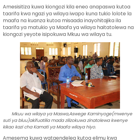
Amesisitiza kuwa kiongozi kila eneo anapaswa kutoa
taarifa kwa ngazi ya wilaya iwapo kuna tukio lolote la
maafa na kuanza kutoa misaada inayohitajika ila
taarifa ya matukio ya Maafa ya wilaya haitatolewa na
kiongozi yeyote isipokuwa Mkuu wa wilaya tu.
Mkuu wa wilaya ya Maswa,Aswege Kaminyoge(mwenye
suti ya bluu)akifuatilia mada zilizokuwa zinatolewa kwenye
kikao kazi cha Kamati ya Maafa wilaya hiyo.
Amesema kuwa wataendelea kutoa elimu kwa