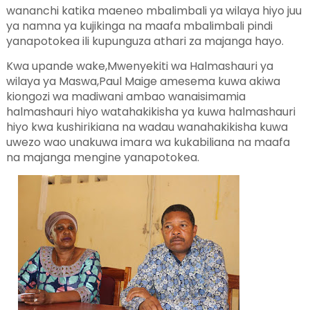
wananchi katika maeneo mbalimbali ya wilaya hiyo juu
ya namna ya kujikinga na maafa mbalimbali pindi
yanapotokea ili kupunguza athari za majanga hayo.
Kwa upande wake,Mwenyekiti wa Halmashauri ya
wilaya ya Maswa,Paul Maige amesema kuwa akiwa
kiongozi wa madiwani ambao wanaisimamia
halmashauri hiyo watahakikisha ya kuwa halmashauri
hiyo kwa kushirikiana na wadau wanahakikisha kuwa
uwezo wao unakuwa imara wa kukabiliana na maafa
na majanga mengine yanapotokea.