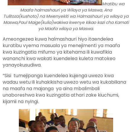
Mratibu wa
Maafa halmashauri ya Wilaya ya Maswa, Ana
Tulitoza(kushoto) na Mwenyekiti wa Halmashauri ya wilaya ya
Maswa,Paul Maige(kulia)wakiwa kwenye kikao kazi cha Kamati
ya Maafa wilaya ya Maswa.
Ameongezea kuwa halmashauri hiyo itaendelea
kuratibu vyema masuala ya menejimenti ya maafa
kwa kuzingatia mifumo ya kitehama ili kuwafikia
wananchi kwa wakati kuendelea kuleta matokeo
yanayokusudiwa.
“Sisi tumejipanga kuendelea kujenga uwezo kwa
wadau wetu ili kuhakikisha uwezo wetu wa kukabiliana
na maafa na majanga ya aina mbalimbali
unaboreshwa kwa kuzingatia athari zake kiuchumi,
kijamii na nyingi.