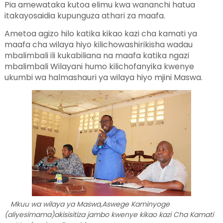
Pia amewataka kutoa elimu kwa wananchi hatua
itakayosaidia kupunguza athari za maafa.
Ametoa agizo hilo katika kikao kazi cha kamati ya
maafa cha wilaya hiyo kilichowashirikisha wadau
mbalimbali ili kukabiliana na maafa katika ngazi
mbalimbali Wilayani humo kilichofanyika kwenye
ukumbi wa halmashauri ya wilaya hiyo mjini Maswa.
Mkuu wa wilaya ya Maswa,Aswege Kaminyoge
(aliyesimama)akisisitiza jambo kwenye kikao kazi Cha Kamati