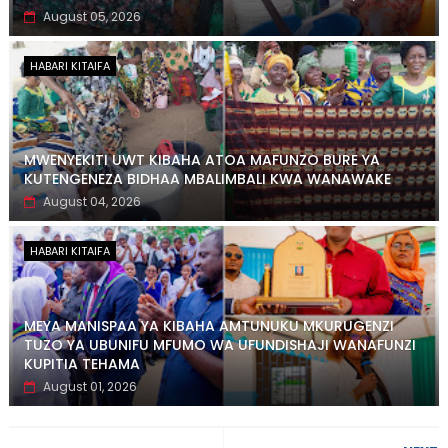
August 05, 2026
HABARI KITAIFA
MWENYEKITI UWT KIBAHA ATOA MAFUNZO BURE YA
KUTENGENEZA BIDHAA MBALIMBALI KWA WANAWAKE
August 04, 2026
HABARI KITAIFA
MEYA MANISPAA YA KIBAHA AMTUNUKU MKURUGENZI
TUZO YA UBUNIFU MFUMO WA UFUNDISHAJI WANAFUNZI
KUPITIA TEHAMA
August 01, 2026