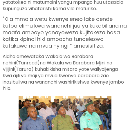
yatatokea ni matumaini yangu mpango huu utasaidia
kupunguza vihatarishi kama vile mafuriko.
"Kila mmoja wetu kwenye eneo lake aende
kutoa elimu kwa wananchi juu ya kukabiliana na
maafa ambayo yanayoweza kujitokeza hasa
katika kipindi hiki ambacho tunaelezwa
kutakuwa na mvua nyingi ” amesisitiza.
Aidha amewataka Wakala wa Barabara
nchini(Tanroad)na Wakala wa Barabara Mjini na
Vijijini(Tarura) kuhakikisha mitaro yote waliyoijenga
kwa ajili ya maji ya mvua kwenye barabara zao
inazibuliwa na wananchi washirikishwe kwenye jambo
hilo.