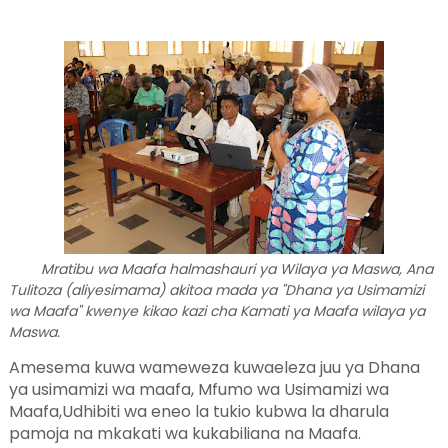
Mratibu wa Maafa halmashauri ya Wilaya ya Maswa, Ana
Tulitoza (aliyesimama) akitoa mada ya "Dhana ya Usimamizi
wa Maafa" kwenye kikao kazi cha Kamati ya Maafa wilaya ya
Maswa.
Amesema kuwa wameweza kuwaeleza juu ya Dhana
ya usimamizi wa maafa, Mfumo wa Usimamizi wa
Maafa,Udhibiti wa eneo la tukio kubwa la dharula
pamoja na mkakati wa kukabiliana na Maafa.