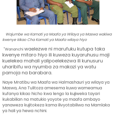
Wajumbe wa Kamati ya Maafa ya Wilaya ya Maswa wakiwa
kwenye kikao Cha Kamati ya Maafa wilaya hiyo
waelezwe ni marufuku kutupa taka
"Wananchi
kwenye mitaro hiyo ili kuweza kuyaruhusu maji
kuelekea mahali yalipoelekezwa ili kunusuru
uharibifu wa nyumba za makazi ya watu
pamoja na barabara.
Naye Mratibu wa Maafa wa Halmashauri ya wilaya ya
Maswa, Ana Tulitoza amesema kuwa wameamua
kufanya kikao hicho kwa lengo la kujiweka tayari
kukabilian na matukio yoyote ya maafa ambayo
yanaweza kujitokeza kama ilivyotabiliwa na Mamlaka
ya hali ya hewa nchini.