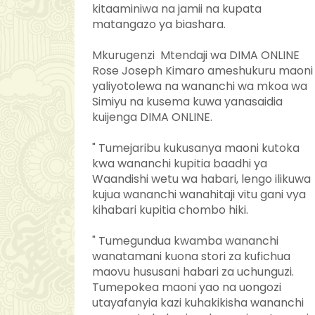
kitaaminiwa na jamii na kupata
matangazo ya biashara.
Mkurugenzi Mtendaji wa DIMA ONLINE
Rose Joseph Kimaro ameshukuru maoni
yaliyotolewa na wananchi wa mkoa wa
Simiyu na kusema kuwa yanasaidia
kuijenga DIMA ONLINE.
" Tumejaribu kukusanya maoni kutoka
kwa wananchi kupitia baadhi ya
Waandishi wetu wa habari, lengo ilikuwa
kujua wananchi wanahitaji vitu gani vya
kihabari kupitia chombo hiki.
" Tumegundua kwamba wananchi
wanatamani kuona stori za kufichua
maovu hususani habari za uchunguzi.
Tumepokea maoni yao na uongozi
utayafanyia kazi kuhakikisha wananchi