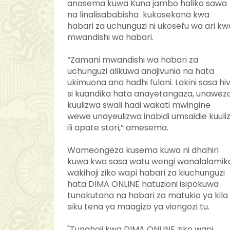
anasema kuwa Kuna jambo haliko sawa
na linalisababisha kukosekana kwa
habari za uchunguzi ni ukosefu wa ari kw
mwandishi wa habari.
“Zamani mwandishi wa habari za
uchunguzi alikuwa anajivunia na hata
ukimuona ana hadhi fulani. Lakini sasa hiv
si kuandika hata anayetangaza, unawez
kuulizwa swali hadi wakati mwingine
wewe unayeulizwa inabidi umsaidie kuuli
ili apate stori,” amesema.
Wameongeza kusema kuwa ni dhahiri
kuwa kwa sasa watu wengi wanalalamik
wakihoji ziko wapi habari za kiuchunguzi
hata DIMA ONLINE hatuzioni isipokuwa
tunakutana na habari za matukio ya kila
siku tena ya maagizo ya viongozi tu.
"Tunahoji kwa DIMA ONLINE ziko wapi