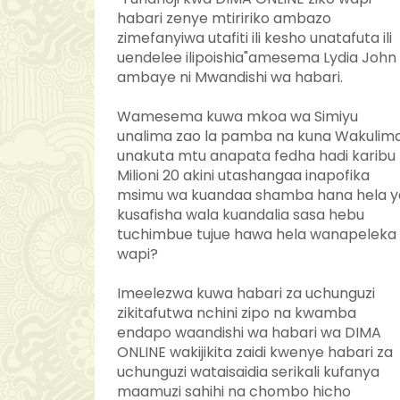
habari zenye mtiririko ambazo
zimefanyiwa utafiti ili kesho unatafuta ili
uendelee ilipoishia"amesema Lydia John
ambaye ni Mwandishi wa habari.
Wamesema kuwa mkoa wa Simiyu
unalima zao la pamba na kuna Wakulim
unakuta mtu anapata fedha hadi karibu
Milioni 20 akini utashangaa inapofika
msimu wa kuandaa shamba hana hela y
kusafisha wala kuandalia sasa hebu
tuchimbue tujue hawa hela wanapeleka
wapi?
Imeelezwa kuwa habari za uchunguzi
zikitafutwa nchini zipo na kwamba
endapo waandishi wa habari wa DIMA
ONLINE wakijikita zaidi kwenye habari za
uchunguzi wataisaidia serikali kufanya
maamuzi sahihi na chombo hicho