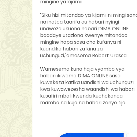
mingine ya kijamii.
"Siku hizi mitandao ya kijamii ni mingi san
na inatoa taarifa au habari nyingi
unaweza ukuona habari DIMA ONLINE
baadaye utaziona kwenye mitandao
mingine hapa sasa cha kufanya ni
kuandika habari za kina za
uchunguzi,"amesema Robert Urassa.
Wamesema kuna haja vyombo vya
habari ikiwemo DIMA ONLINE sasa
kuwekeza katika uandishi wa uchunguzi
kwa kuwawezesha waandishi wa habari
kusafiri mbali kwenda kuchokonoa
mambo na kuja na habari zenye tija.