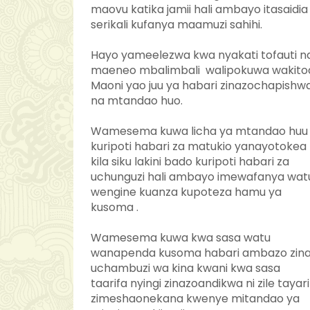
maovu katika jamii hali ambayo itasaidia
serikali kufanya maamuzi sahihi.
Hayo yameelezwa kwa nyakati tofauti n
maeneo mbalimbali walipokuwa wakito
Maoni yao juu ya habari zinazochapishw
na mtandao huo.
Wamesema kuwa licha ya mtandao huu
kuripoti habari za matukio yanayotokea
kila siku lakini bado kuripoti habari za
uchunguzi hali ambayo imewafanya wat
wengine kuanza kupoteza hamu ya
kusoma .
Wamesema kuwa kwa sasa watu
wanapenda kusoma habari ambazo zin
uchambuzi wa kina kwani kwa sasa
taarifa nyingi zinazoandikwa ni zile tayari
zimeshaonekana kwenye mitandao ya