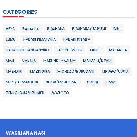
CATEGORIES
AFYA
Barabara
BIASHARA
BIASHARA/UCHUMI
DINI
ELIMU
HABARI KIMATAIFA
HABARI KITAIFA
HABARI MCHANGANYIKO
KIJIJINI KWETU
KILIMO
MAJANGA
MAJI
MAKALA
MAKUNDI MAALUM
MALIASILI/UTALII
MASHAIRI
MAZINGIRA
MICHEZO/BURUDANI
MIFUGO/UVUVI
MILA /UTAMADUNI
NDOA/MAHUSIANO
POLISI
SIASA
TEKNOLOJIA/UBUNIFU
WATOTO
WASILIANA NASI