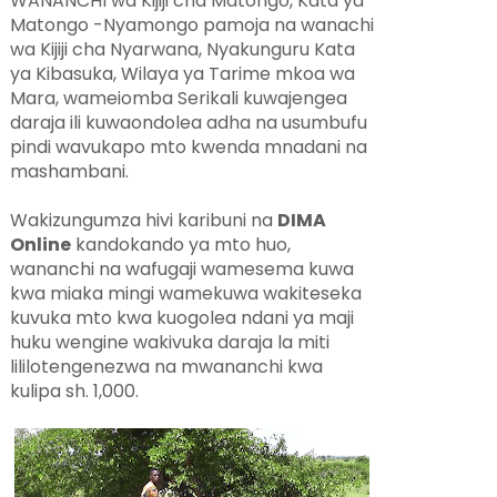
WANANCHI wa Kijiji cha Matongo, Kata ya
Matongo -Nyamongo pamoja na wanachi
wa Kijiji cha Nyarwana, Nyakunguru Kata
ya Kibasuka, Wilaya ya Tarime mkoa wa
Mara, wameiomba Serikali kuwajengea
daraja ili kuwaondolea adha na usumbufu
pindi wavukapo mto kwenda mnadani na
mashambani.
Wakizungumza hivi karibuni na
DIMA
Online
kandokando ya mto huo,
wananchi na wafugaji wamesema kuwa
kwa miaka mingi wamekuwa wakiteseka
kuvuka mto kwa kuogolea ndani ya maji
huku wengine wakivuka daraja la miti
lililotengenezwa na mwananchi kwa
kulipa sh. 1,000.