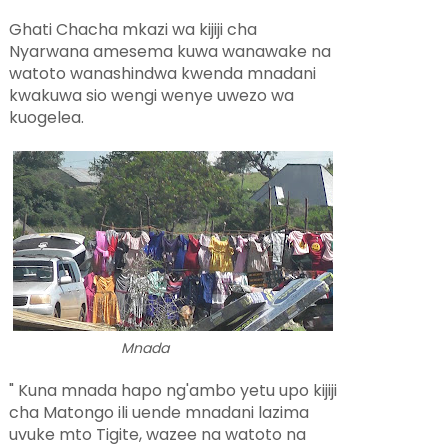
Ghati Chacha mkazi wa kijiji cha
Nyarwana amesema kuwa wanawake na
watoto wanashindwa kwenda mnadani
kwakuwa sio wengi wenye uwezo wa
kuogelea.
Mnada
" Kuna mnada hapo ng'ambo yetu upo kijiji
cha Matongo ili uende mnadani lazima
uvuke mto Tigite, wazee na watoto na