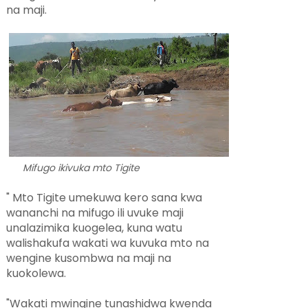
na maji.
Mifugo ikivuka mto Tigite
" Mto Tigite umekuwa kero sana kwa
wananchi na mifugo ili uvuke maji
unalazimika kuogelea, kuna watu
walishakufa wakati wa kuvuka mto na
wengine kusombwa na maji na
kuokolewa.
"Wakati mwingine tunashidwa kwenda