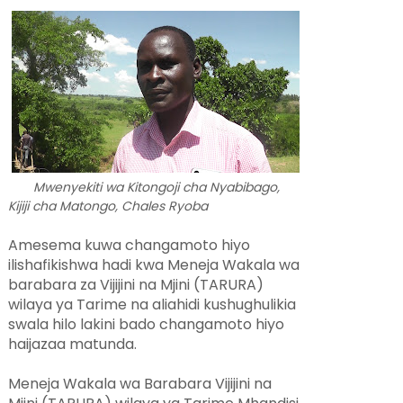
Mwenyekiti wa Kitongoji cha Nyabibago,
Kijiji cha Matongo, Chales Ryoba
Amesema kuwa changamoto hiyo
ilishafikishwa hadi kwa Meneja Wakala wa
barabara za Vijijini na Mjini (TARURA)
wilaya ya Tarime na aliahidi kushughulikia
swala hilo lakini bado changamoto hiyo
haijazaa matunda.
Meneja Wakala wa Barabara Vijijini na