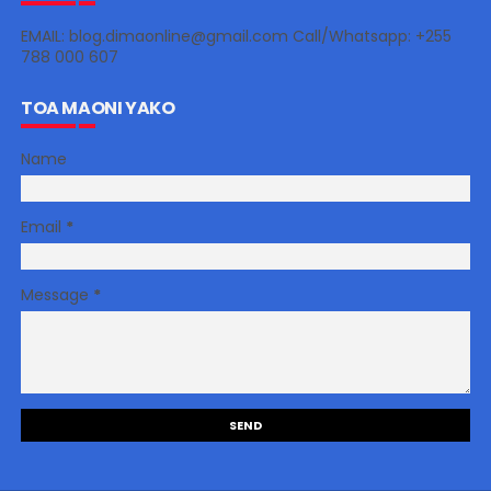
EMAIL: blog.dimaonline@gmail.com Call/Whatsapp: +255
788 000 607
TOA MAONI YAKO
Name
Email
*
Message
*