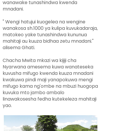
wanawake tunashindwa kwenda
mnadani.
" Wengi hatujui kuogelea na wengine
wanakosa sh.1000 ya kulipa kuvukadaraja,
matokeo yake tunashindwa kununua
mahitaji au kuuza bidhaa zetu mnadani."
alisema Ghati.
Chacha Mwita mkazi wa kijiji cha
Nyarwana amesema kuwa wanateseka
kuvusha mifugo kwenda kuuza mnadani
kwakuwa pindi maji yanapokuwa mengi
mifugo kama ng'ombe na mbuzi huogopa
kuvuka mto jambo ambalo
linawakosesha fedha kutekeleza mahitaji
yao.