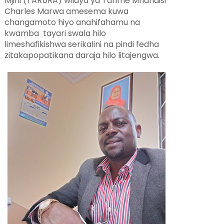
Mjini (TARURA) wilaya ya Tarime Mhandisi
Charles Marwa amesema kuwa
changamoto hiyo anahifahamu na
kwamba tayari swala hilo
limeshafikishwa serikalini na pindi fedha
zitakapopatikana daraja hilo litajengwa.