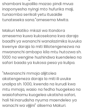
shambani kupalilia mazao pindi mvua
inaponyesha nyingi mto hufurika maji,
tunaomba serikali yetu itusaidie
tunateseka sana."amesema Mwita.
Makuri Matiko mkazi wa Itandora
amesema kuwa kukosekana kwa daraja
baadhi ya wananchi wanalazimika kuvuka
kwenye daraja la miti lililotengenezwa na
mwananchi ambapo kila mtu hutozwa sh.
1000 na wengine hushindwa kuendelea na
safari baada ya kukosa pesa ya kulipa.
"Mwananchi mmoja alijitolea
akatengeneza daraja la miti ili uvuke
unalipa sh. 1000, kwenda na kurudi kwa
mtu mmoja, wasio na fedha huogekea na
wasiofahamu kuogelea ukatisha safari,
hali hii inarudisha nyuma maendeleo ya
wanachi wa vijijini" alisema Makuri.