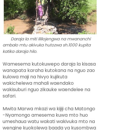
Daraja la miti lililojengwa na mwananchi
ambalo mtu akivuka hutozwa sh.1000 kupita
katika daraja hilo.
Wamesema kutokuwepo daraja la kisasa
wanapata karaha kutokana na nguo zao
kulowa maji na hivyo kujikuta
wakichelewa mahali waendako
wakisuburi nguo zikauke waendelee na
safari.
Mwita Marwa mkazi wa kijiji cha Matongo
-Nyamongo amesema kuwa mto huo
umeshaua watu wakati wakivuka mto na
wengine kuokolewa baada ya kusombwa