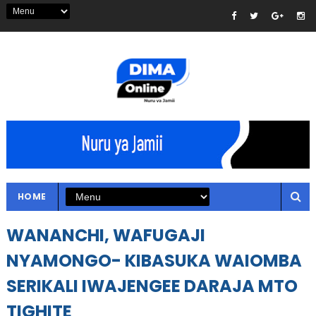
HOME
WANANCHI, WAFUGAJI
NYAMONGO- KIBASUKA WAIOMBA
SERIKALI IWAJENGEE DARAJA MTO
TIGHITE