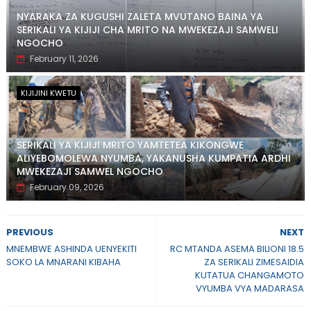
NYARAKA ZA KUGUSHI ZALETA MVUTANO BAINA YA
SERIKALI YA KIJIJI CHA MRITO NA MWEKEZAJI SAMWELI
NGOCHO
February 11, 2026
KIJIJINI KWETU
SERIKALI YA KIJIJI MRITO YAMTETEA KIKONGWE
ALIYEBOMOLEWA NYUMBA, YAKANUSHA KUMPATIA ARDHI
MWEKEZAJI SAMWEL NGOCHO
February 09, 2026
PREVIOUS
NEXT
MNEMBWE ASHINDA UENYEKITI
RC MTANDA ASEMA BILIONI 18.5
SOKO LA MNARANI KIBAHA
ZA SERIKALI ZIMESAIDIA
KUTATUA CHANGAMOTO
VYUMBA VYA MADARASA