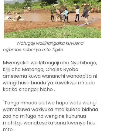
Wafugaji wakihangaika kuvusha
ng'ombe ndani ya mto Tigite
Mwenyekiti wa Kitongoji cha Nyabibago,
Kijiji cha Matongo, Chales Ryoba
amesema kuwa wananchi wanaopita ni
wengi hasa baada ya kuwekwa mnada
katika Kitongoji hicho .
"Tangu mnada uletwe hapa watu wengi
wamekuwa wakivuka mto kuleta bidhaa
zao na mifugo na wengine kununua
mahitaji, wanateseka sana kwenye huu
mto.