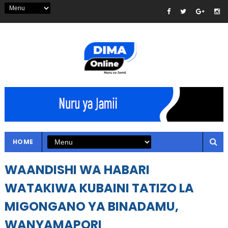
HOME
WAANDISHI WA HABARI
WATAKIWA KUBAINI TATIZO LA
MIGONGANO YA BINADAMU,
WANYAMAPORI