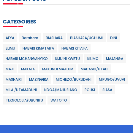
CATEGORIES
AFYA
Barabara
BIASHARA
BIASHARA/UCHUMI
DINI
ELIMU
HABARI KIMATAIFA
HABARI KITAIFA
HABARI MCHANGANYIKO
KIJIJINI KWETU
KILIMO
MAJANGA
MAJI
MAKALA
MAKUNDI MAALUM
MALIASILI/UTALII
MASHAIRI
MAZINGIRA
MICHEZO/BURUDANI
MIFUGO/UVUVI
MILA /UTAMADUNI
NDOA/MAHUSIANO
POLISI
SIASA
TEKNOLOJIA/UBUNIFU
WATOTO