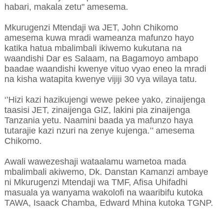
habari, makala zetu" amesema.
Mkurugenzi Mtendaji wa JET, John Chikomo
amesema kuwa mradi wameanza mafunzo hayo
katika hatua mbalimbali ikiwemo kukutana na
waandishi Dar es Salaam, na Bagamoyo ambapo
baadae waandishi kwenye vituo vyao eneo la mradi
na kisha watapita kwenye vijiji 30 vya wilaya tatu.
‘’Hizi kazi hazikujengi wewe pekee yako, zinaijenga
taasisi JET, zinaijenga GIZ, lakini pia zinaijenga
Tanzania yetu. Naamini baada ya mafunzo haya
tutarajie kazi nzuri na zenye kujenga.’’ amesema
Chikomo.
Awali wawezeshaji wataalamu wametoa mada
mbalimbali akiwemo, Dk. Danstan Kamanzi ambaye
ni Mkurugenzi Mtendaji wa TMF, Afisa Uhifadhi
masuala ya wanyama wakolofi na waaribifu kutoka
TAWA, Isaack Chamba, Edward Mhina kutoka TGNP.