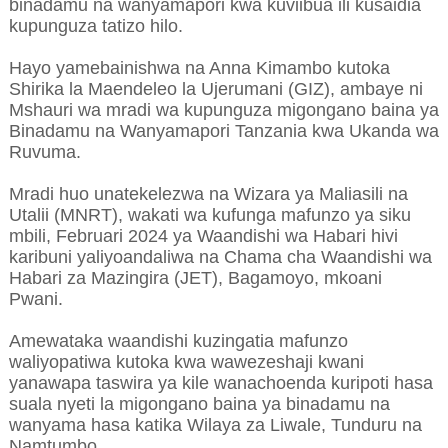
binadamu na wanyamapori kwa kuviibua ili kusaidia
kupunguza tatizo hilo.
Hayo yamebainishwa na Anna Kimambo kutoka
Shirika la Maendeleo la Ujerumani (GIZ), ambaye ni
Mshauri wa mradi wa kupunguza migongano baina ya
Binadamu na Wanyamapori Tanzania kwa Ukanda wa
Ruvuma.
Mradi huo unatekelezwa na Wizara ya Maliasili na
Utalii (MNRT), wakati wa kufunga mafunzo ya siku
mbili, Februari 2024 ya Waandishi wa Habari hivi
karibuni yaliyoandaliwa na Chama cha Waandishi wa
Habari za Mazingira (JET), Bagamoyo, mkoani
Pwani.
Amewataka waandishi kuzingatia mafunzo
waliyopatiwa kutoka kwa wawezeshaji kwani
yanawapa taswira ya kile wanachoenda kuripoti hasa
suala nyeti la migongano baina ya binadamu na
wanyama hasa katika Wilaya za Liwale, Tunduru na
Namtumbo.