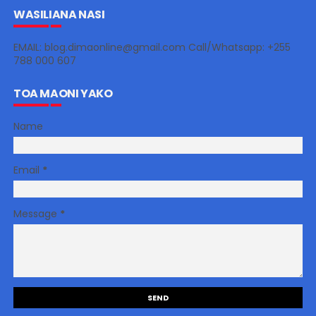
WASILIANA NASI
EMAIL: blog.dimaonline@gmail.com Call/Whatsapp: +255
788 000 607
TOA MAONI YAKO
Name
Email
*
Message
*