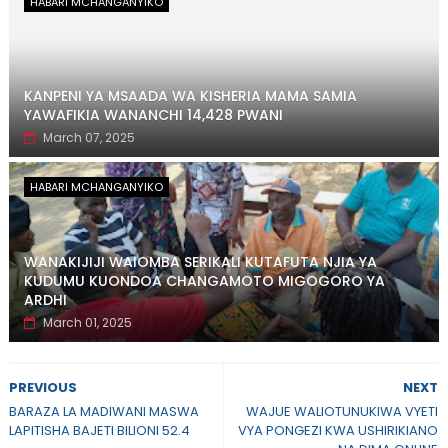
HABARI MCHANGANYIKO
KANPENI YA MSAADA WA KISHERIA MAMA SAMIA
YAWAFIKIA WANANCHI 14,428 PWANI
March 07, 2025
HABARI MCHANGANYIKO
WANAKIJIJI WAIOMBA SERIKALI KUTAFUTA NJIA YA
KUDUMU KUONDOA CHANGAMOTO MIGOGORO YA
ARDHI
March 01, 2025
PREVIOUS
NEXT
BARAZA LA MADIWANI MASWA
WAJUE WALIOTUNUKIWA VYETI
LAPITISHA BAJETI BILIONI 52.4
VYA PONGEZI KWA USHIRIKIANO