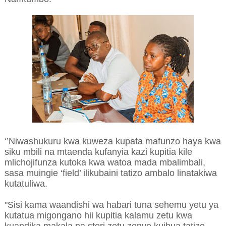
‘’Niwashukuru kwa kuweza kupata mafunzo haya kwa
siku mbili na mtaenda kufanyia kazi kupitia kile
mlichojifunza kutoka kwa watoa mada mbalimbali,
sasa muingie ‘field’ ilikubaini tatizo ambalo linatakiwa
kutatuliwa.
"Sisi kama waandishi wa habari tuna sehemu yetu ya
kutatua migongano hii kupitia kalamu zetu kwa