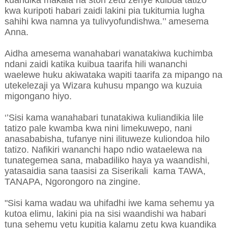
kuandika makala na stori zetu zenye kuibua tatizo
kwa kuripoti habari zaidi lakini pia tukitumia lugha
sahihi kwa namna ya tulivyofundishwa.’’ amesema
Anna.
Aidha amesema wanahabari wanatakiwa kuchimba
ndani zaidi katika kuibua taarifa hili wananchi
waelewe huku akiwataka wapiti taarifa za mipango na
utekelezaji ya Wizara kuhusu mpango wa kuzuia
migongano hiyo.
‘’Sisi kama wanahabari tunatakiwa kuliandikia lile
tatizo pale kwamba kwa nini limekuwepo, nani
anasababisha, tufanye nini ilituweze kuliondoa hilo
tatizo. Nafikiri wananchi hapo ndio wataelewa na
tunategemea sana, mabadiliko haya ya waandishi,
yatasaidia sana taasisi za Siserikali kama TAWA,
TANAPA, Ngorongoro na zingine.
"Sisi kama wadau wa uhifadhi iwe kama sehemu ya
kutoa elimu, lakini pia na sisi waandishi wa habari
tuna sehemu yetu kupitia kalamu zetu kwa kuandika