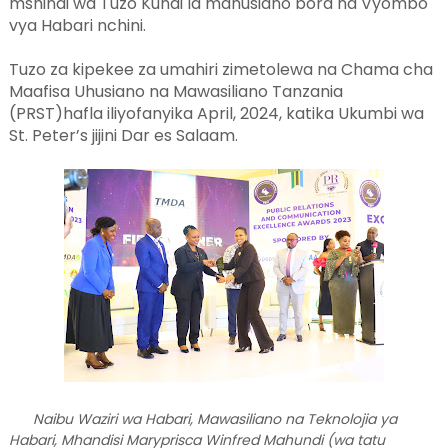
mshindi wa Tuzo Kundi la mahusiano bora na Vyombo
vya Habari nchini.
Tuzo za kipekee za umahiri zimetolewa na Chama cha
Maafisa Uhusiano na Mawasiliano Tanzania
(PRST)hafla iliyofanyika April, 2024, katika Ukumbi wa
St. Peter’s jijini Dar es Salaam.
Naibu Waziri wa Habari, Mawasiliano na Teknolojia ya
Habari, Mhandisi Maryprisca Winfred Mahundi (wa tatu