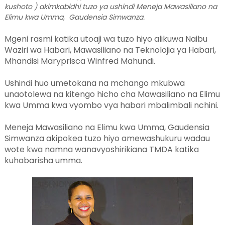
kushoto ) akimkabidhi tuzo ya ushindi Meneja Mawasiliano na
Elimu kwa Umma, Gaudensia Simwanza.
Mgeni rasmi katika utoaji wa tuzo hiyo alikuwa Naibu
Waziri wa Habari, Mawasiliano na Teknolojia ya Habari,
Mhandisi Maryprisca Winfred Mahundi.
Ushindi huo umetokana na mchango mkubwa
unaotolewa na kitengo hicho cha Mawasiliano na Elimu
kwa Umma kwa vyombo vya habari mbalimbali nchini.
Meneja Mawasiliano na Elimu kwa Umma, Gaudensia
Simwanza akipokea tuzo hiyo amewashukuru wadau
wote kwa namna wanavyoshirikiana TMDA katika
kuhabarisha umma.