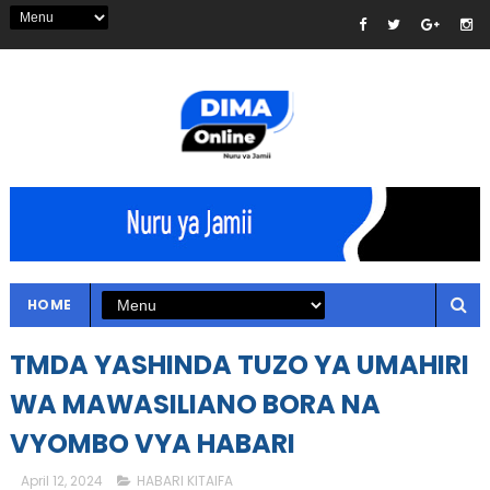
HOME
TMDA YASHINDA TUZO YA UMAHIRI
WA MAWASILIANO BORA NA
VYOMBO VYA HABARI
April 12, 2024
HABARI KITAIFA