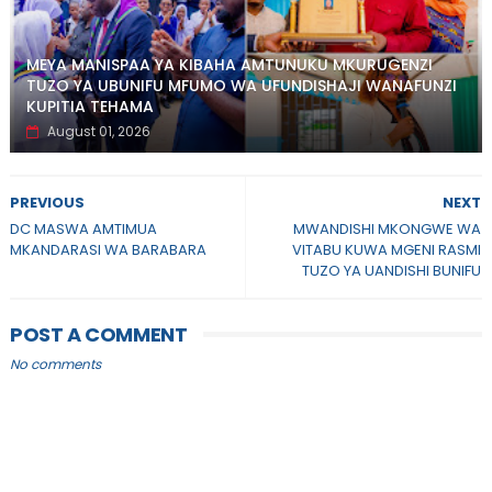
MEYA MANISPAA YA KIBAHA AMTUNUKU MKURUGENZI
TUZO YA UBUNIFU MFUMO WA UFUNDISHAJI WANAFUNZI
KUPITIA TEHAMA
August 01, 2026
PREVIOUS
NEXT
DC MASWA AMTIMUA
MWANDISHI MKONGWE WA
MKANDARASI WA BARABARA
VITABU KUWA MGENI RASMI
TUZO YA UANDISHI BUNIFU
POST A COMMENT
No comments