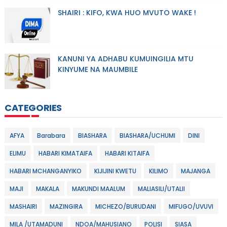
SHAIRI : KIFO, KWA HUO MVUTO WAKE !
KANUNI YA ADHABU KUMUINGILIA MTU
KINYUME NA MAUMBILE
CATEGORIES
AFYA
Barabara
BIASHARA
BIASHARA/UCHUMI
DINI
ELIMU
HABARI KIMATAIFA
HABARI KITAIFA
HABARI MCHANGANYIKO
KIJIJINI KWETU
KILIMO
MAJANGA
MAJI
MAKALA
MAKUNDI MAALUM
MALIASILI/UTALII
MASHAIRI
MAZINGIRA
MICHEZO/BURUDANI
MIFUGO/UVUVI
MILA /UTAMADUNI
NDOA/MAHUSIANO
POLISI
SIASA