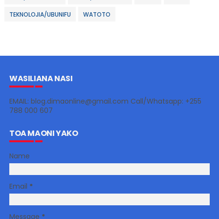
TEKNOLOJIA/UBUNIFU
WATOTO
WASILIANA NASI
EMAIL: blog.dimaonline@gmail.com Call/Whatsapp: +255
788 000 607
TOA MAONI YAKO
Name
Email
*
Message
*