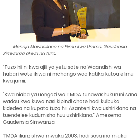
Meneja Mawasiliano na Elimu kwa Umma, Gaudensia
.
Simwanza akiwa na tuzo
"Tuzo hii ni kwa ajili ya yetu sote na Waandishi wa
habari wote ikiwa ni mchango wao katika kutoa elimu
kwa jamii.
"Kwa niaba ya uongozi wa TMDA tunawashukuruni sana
wadau kwa kuwa nasi kipindi chote hadi kuibuka
kidedea na kupata tuzo hii. Asanteni kwa ushirikiano na
tuendelee kudumisha huu ushirikiano." Amesema
Gaudensia Simwanza.
TMDA ilianzishwa mwaka 2003, hadi sasa ina miaka