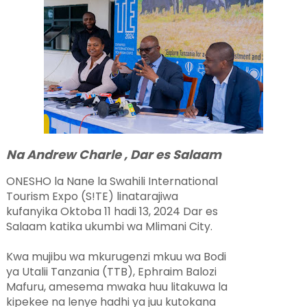
Na Andrew Charle , Dar es Salaam
ONESHO la Nane la Swahili International
Tourism Expo (S!TE) linatarajiwa
kufanyika Oktoba 11 hadi 13, 2024 Dar es
Salaam katika ukumbi wa Mlimani City.
Kwa mujibu wa mkurugenzi mkuu wa Bodi
ya Utalii Tanzania (TTB), Ephraim Balozi
Mafuru, amesema mwaka huu litakuwa la
kipekee na lenye hadhi ya juu kutokana