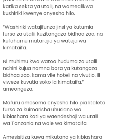
katika sekta ya utalii, na wamealikwa
kushiriki kwenye onyesho hilo.
“Washiriki watajifunza jinsi ya kutumia
fursa za utalii, kuzitangaza bidhaa zao, na
kufahamu matarajio ya wateja wa
kimataifa.
Ni muhimu kwa watoa huduma za utalii
nchini kujua namna bora ya kutangaza
bidhaa zao, kama vile hoteli na vivutio, ili
viweze kuvutia soko la kimataifa,”
ameongeza.
Mafuru amesema onyesho hilo pia litaleta
fursa za kuimarisha uhusiano wa
kibiashara kati ya waendeshaji wa utalii
wa Tanzania na wale wa kimataifa.
Amesisitiza kuwa mikutano ya kibiashara