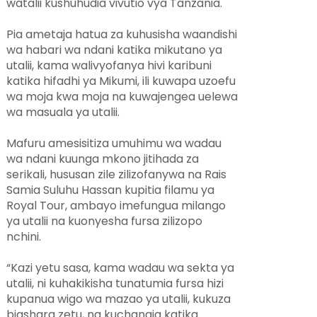
watalii kushuhudia vivutio vya Tanzania.
Pia ametaja hatua za kuhusisha waandishi
wa habari wa ndani katika mikutano ya
utalii, kama walivyofanya hivi karibuni
katika hifadhi ya Mikumi, ili kuwapa uzoefu
wa moja kwa moja na kuwajengea uelewa
wa masuala ya utalii.
Mafuru amesisitiza umuhimu wa wadau
wa ndani kuunga mkono jitihada za
serikali, hususan zile zilizofanywa na Rais
Samia Suluhu Hassan kupitia filamu ya
Royal Tour, ambayo imefungua milango
ya utalii na kuonyesha fursa zilizopo
nchini.
“Kazi yetu sasa, kama wadau wa sekta ya
utalii, ni kuhakikisha tunatumia fursa hizi
kupanua wigo wa mazao ya utalii, kukuza
biashara zetu, na kuchangia katika