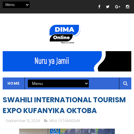
HOME
SWAHILI INTERNATIONAL TOURISM
EXPO KUFANYIKA OKTOBA
September 13, 2024
MILA /UTAMADUNI