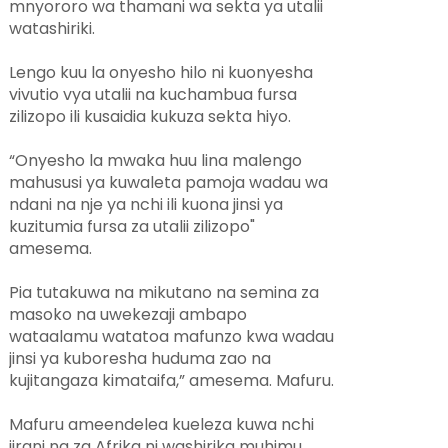
mnyororo wa thamani wa sekta ya utalii
watashiriki.
Lengo kuu la onyesho hilo ni kuonyesha
vivutio vya utalii na kuchambua fursa
zilizopo ili kusaidia kukuza sekta hiyo.
“Onyesho la mwaka huu lina malengo
mahususi ya kuwaleta pamoja wadau wa
ndani na nje ya nchi ili kuona jinsi ya
kuzitumia fursa za utalii zilizopo"
amesema.
Pia tutakuwa na mikutano na semina za
masoko na uwekezaji ambapo
wataalamu watatoa mafunzo kwa wadau
jinsi ya kuboresha huduma zao na
kujitangaza kimataifa,” amesema. Mafuru.
Mafuru ameendelea kueleza kuwa nchi
jirani na za Afrika ni washirika muhimu