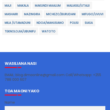
MAJI
MAKALA
MAKUNDI MAALUM
MALIASILI/UTALII
MASHAIRI
MAZINGIRA
MICHEZO/BURUDANI
MIFUGO/UVUVI
MILA /UTAMADUNI
NDOA/MAHUSIANO
POLISI
SIASA
TEKNOLOJIA/UBUNIFU
WATOTO
WASILIANA NASI
EMAIL: blog.dimaonline@gmail.com Call/Whatsapp: +255
788 000 607
TOA MAONI YAKO
Name