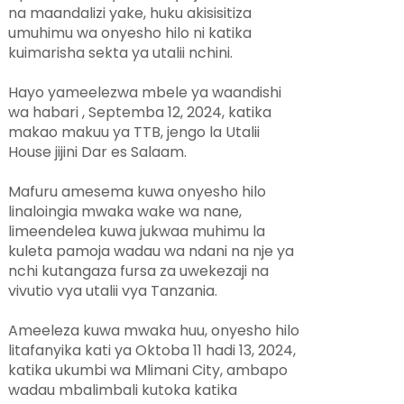
na maandalizi yake, huku akisisitiza
umuhimu wa onyesho hilo ni katika
kuimarisha sekta ya utalii nchini.
Hayo yameelezwa mbele ya waandishi
wa habari , Septemba 12, 2024, katika
makao makuu ya TTB, jengo la Utalii
House jijini Dar es Salaam.
Mafuru amesema kuwa onyesho hilo
linaloingia mwaka wake wa nane,
limeendelea kuwa jukwaa muhimu la
kuleta pamoja wadau wa ndani na nje ya
nchi kutangaza fursa za uwekezaji na
vivutio vya utalii vya Tanzania.
Ameeleza kuwa mwaka huu, onyesho hilo
litafanyika kati ya Oktoba 11 hadi 13, 2024,
katika ukumbi wa Mlimani City, ambapo
wadau mbalimbali kutoka katika