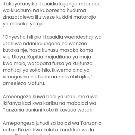
itakayofanyika itasaidia kujenga mtandao
wa kiuchumi na kuboresha huduma
zinazotolewa ili ziweze kukidhi matarajio
ya masoko ya nje.
“Onyesho hili pia litasaidia waendeshaji wa
utalii wa ndani kuungana na wenzao
kutoka nje, hasa kuhusu masoko kama
vile Ulaya. Kupitia majadiliano ya moja
kwa moja, watapata fursa ya kujifunza
mahitaji ya soko hilo, ikiwemo aina ya
vifungashio na huduma zinazohitajika,”
ameeleza Mafuru.
Ameongeza kuwa bodi ya utalii imekuwa
ikifanya kazi kwa karibu na mabalozi wa
Tanzania duniani kote ili kuvutia watalii.
Amepongeza juhudi za balozi wa Tanzania
nchini Brazili kwa kuleta kundi kubwa la