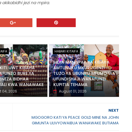
kikabidhi jezi na mpira
.
TAIFA
HABARI KITAIFA
MEYA MANISPAA YA KIBAHA
ITI UWT KIBAHA
AMTUNUKU MKURUGENZI
AFUNZO BURE YA
TUZO YA UBUNIFU MFUMO WA
ENEZA BIDHAA
UFUNDISHAJI WANAFUNZI
BALI KWA WANAWAKE
KUPITIA TEHAMA
 04, 2026
August 01, 2026
NEXT
MGOGORO KATI YA PEACE GOLD MINE NA JOHN
GIMUNTA ULIVYOWAIBUA WANAWAKE BUTIAMA