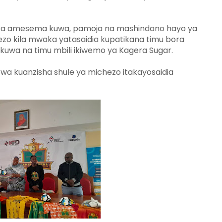
a amesema kuwa, pamoja na mashindano hayo ya
 kila mwaka yatasaidia kupatikana timu bora
uwa na timu mbili ikiwemo ya Kagera Sugar.
 kuanzisha shule ya michezo itakayosaidia