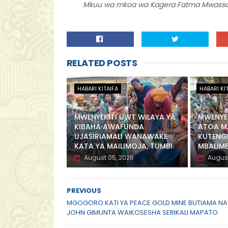
Mkuu wa mkoa wa Kagera Fatma Mwassa a
RELATED POSTS
HABARI KITAIFA
HABARI KI
MWENYEKITI UWT WILAYA YA
MWENYEK
KIBAHA AWAFUNDA
ATOA M
UJASIRIAMALI WANAWAKE
KUTENG
KATA YA MAILIMOJA, TUMBI
MBALIM
August 05, 2026
August
PREVIOUS
MGOGORO KATI YA PEACE GOLD MINE BUTIAMA NA
JOHN GIMUNTA WAIKOSESHA SERIKALI MAPATO