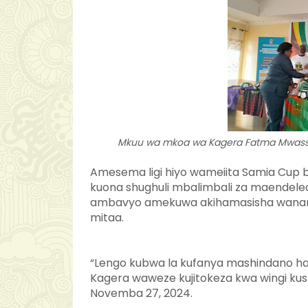
Mkuu wa mkoa wa Kagera Fatma Mwassa ak
Amesema ligi hiyo wameiita Samia Cup ba
kuona shughuli mbalimbali za maendeleo
ambavyo amekuwa akihamasisha wananchi 
mitaa.
“Lengo kubwa la kufanya mashindano h
Kagera waweze kujitokeza kwa wingi kushi
Novemba 27, 2024.