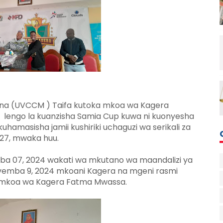
ana (UVCCM ) Taifa kutoka mkoa wa Kagera
lengo la kuanzisha Samia Cup kuwa ni kuonyesha
masisha jamii kushiriki uchaguzi wa serikali za
27, mwaka huu.
07, 2024 wakati wa mkutano wa maandalizi ya
Novemba 9, 2024 mkoani Kagera na mgeni rasmi
a mkoa wa Kagera Fatma Mwassa.