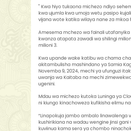
" Kwa hiyo tukaona michezo ndiyo sehemu
kwa ujumla kwa umoja wetu pasipo kujali i
vijana wote katika wilaya nane za mko
Amesema mchezo wa fainali utafanyika
kwanza atapata zawadi wa shilingi milioni 
milioni 3.
Kwa upande wake katibu wa chama cha 
akitambulisha mashindano ya Samia Ka
Novemba 9, 2024, mechi ya ufunguzi ita
uwanja wa Kaitaba na mechi zimewekwa 
ugenini.
Mdau wa michezo kutoka Luninga ya Cl
ni kiungo kinachoweza kufikisha elimu na
“Linapokuja jambo ambalo linawalenga vi
kushirikiana na wadau wengine jinsi gan
kuviinua kama sera ya chombo ninachokif