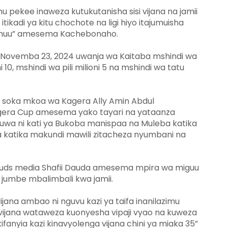
 pekee inaweza kutukutanisha sisi vijana na jamii
tikadi ya kitu chochote na ligi hiyo itajumuisha
a huu” amesema Kachebonaho.
 Novemba 23, 2024 uwanja wa Kaitaba mshindi wa
10, mshindi wa pili milioni 5 na mshindi wa tatu
soka mkoa wa Kagera Ally Amin Abdul
gera Cup amesema yako tayari na yataanza
kuwa ni kati ya Bukoba manispaa na Muleba katika
katika makundi mawili zitacheza nyumbani na
ouds media Shafii Dauda amesema mpira wa miguu
 jumbe mbalimbali kwa jamii.
jana ambao ni nguvu kazi ya taifa inanilazimu
i vijana wataweza kuonyesha vipaji vyao na kuweza
anyia kazi kinavyolenga vijana chini ya miaka 35”