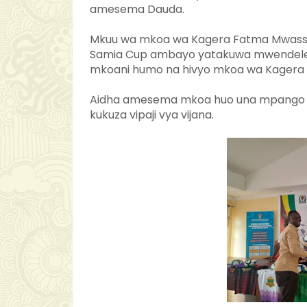
amesema Dauda.
Mkuu wa mkoa wa Kagera Fatma Mwass
Samia Cup ambayo yatakuwa mwendelezo
mkoani humo na hivyo mkoa wa Kagera k
Aidha amesema mkoa huo una mpango wa
kukuza vipaji vya vijana.