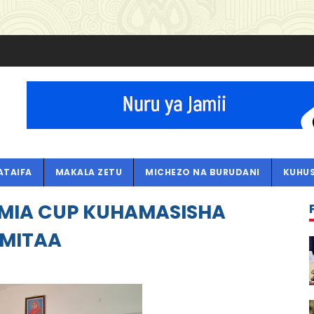
ATAIFA
MAKALA ZETU
MICHEZO NA BURUDANI
KUHUS
AMIA CUP KUHAMASISHA
 MITAA