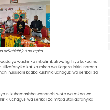
ikabidhi jezi na mpira
ada ya washirika mbalimbali wa ligi hiyo kukaa na
 zilizofanyika katika mkoa wa Kagera lakini namna
hususani katika kushiriki uchaguzi wa serikali za
ayo ni kuhamasisha wananchi wote wa mkoa wa
riki uchaguzi wa serikali za mitaa utakaofanyika