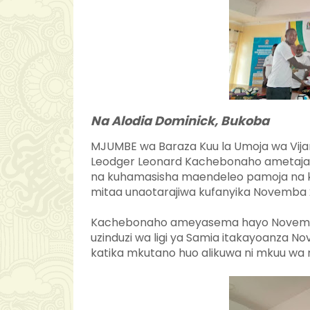
Na Alodia Dominick, Bukoba
MJUMBE wa Baraza Kuu la Umoja wa Vij
Leodger Leonard Kachebonaho ametaja 
na kuhamasisha maendeleo pamoja na kuha
mitaa unaotarajiwa kufanyika Novemba 
Kachebonaho ameyasema hayo Novemba 
uzinduzi wa ligi ya Samia itakayoanza 
katika mkutano huo alikuwa ni mkuu w