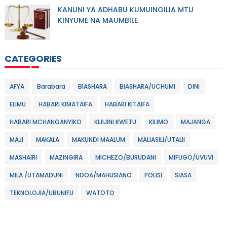
KANUNI YA ADHABU KUMUINGILIA MTU
KINYUME NA MAUMBILE
CATEGORIES
AFYA
Barabara
BIASHARA
BIASHARA/UCHUMI
DINI
ELIMU
HABARI KIMATAIFA
HABARI KITAIFA
HABARI MCHANGANYIKO
KIJIJINI KWETU
KILIMO
MAJANGA
MAJI
MAKALA
MAKUNDI MAALUM
MALIASILI/UTALII
MASHAIRI
MAZINGIRA
MICHEZO/BURUDANI
MIFUGO/UVUVI
MILA /UTAMADUNI
NDOA/MAHUSIANO
POLISI
SIASA
TEKNOLOJIA/UBUNIFU
WATOTO