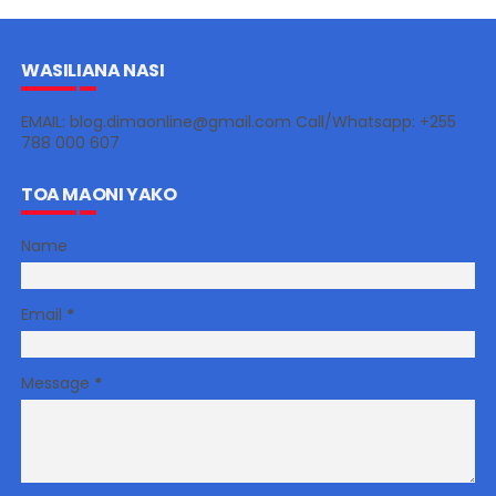
WASILIANA NASI
EMAIL: blog.dimaonline@gmail.com Call/Whatsapp: +255
788 000 607
TOA MAONI YAKO
Name
Email
*
Message
*