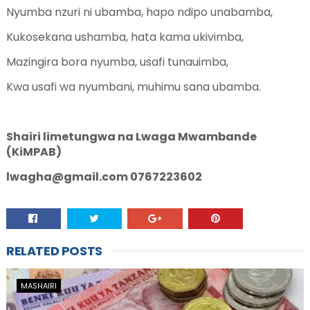
Nyumba nzuri ni ubamba, hapo ndipo unabamba,
Kukosekana ushamba, hata kama ukivimba,
Mazingira bora nyumba, usafi tunauimba,
Kwa usafi wa nyumbani, muhimu sana ubamba.
Shairi limetungwa na Lwaga Mwambande
(KiMPAB)
lwagha@gmail.com 0767223602
RELATED POSTS
MASHAIRI