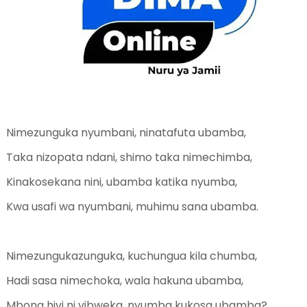
Nimezunguka nyumbani, ninatafuta ubamba,
Taka nizopata ndani, shimo taka nimechimba,
Kinakosekana nini, ubamba katika nyumba,
Kwa usafi wa nyumbani, muhimu sana ubamba.
Nimezungukazunguka, kuchungua kila chumba,
Hadi sasa nimechoka, wala hakuna ubamba,
Mbona hivi ni vibweka, nyumba kukosa ubamba?