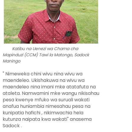
Katibu na Uenezi wa Chama cha
Mapinduzi (CCM) Tawi la Matongo, Sadock
Maningo
" Nimeweka chini wivu nina wivu wa
maendeleo. Ukishakuwa na wivu wa
maendeleo nina imani mke atatafuta na
ataleta. Namwamini mke wangu nikisahau
pesa kwenye mfuko wa suruali wakati
anafua huniambia nimesahau pesa na
kunipatia hafichi , nikimwachia hela
kutunza naipata kwa wakati" anasema
Sadock .