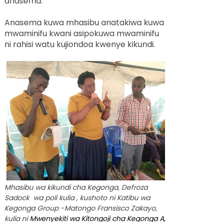
anasema.
Anasema kuwa mhasibu anatakiwa kuwa
mwaminifu kwani asipokuwa mwaminifu
ni rahisi watu kujiondoa kwenye kikundi.
Mhasibu wa kikundi cha Kegonga, Defroza
Sadock wa poli kulia , kushoto ni Katibu wa
Kegonga Group -Matongo Fransisco Zakayo,
kulia ni
Mwenyekiti wa Kitongoji cha Kegonga A,