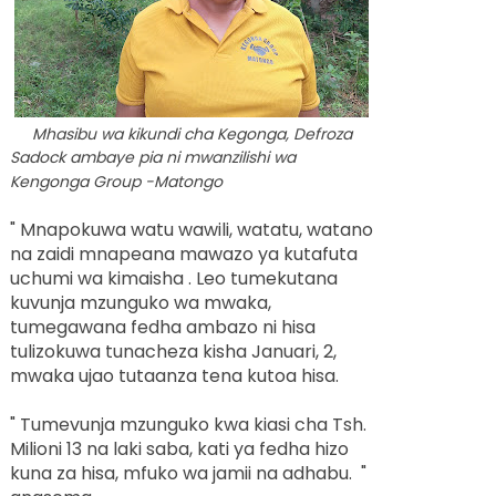
Mhasibu wa kikundi cha Kegonga, Defroza
Sadock ambaye pia ni mwanzilishi wa
Kengonga Group -Matongo
" Mnapokuwa watu wawili, watatu, watano
na zaidi mnapeana mawazo ya kutafuta
uchumi wa kimaisha . Leo tumekutana
kuvunja mzunguko wa mwaka,
tumegawana fedha ambazo ni hisa
tulizokuwa tunacheza kisha Januari, 2,
mwaka ujao tutaanza tena kutoa hisa.
" Tumevunja mzunguko kwa kiasi cha Tsh.
Milioni 13 na laki saba, kati ya fedha hizo
kuna za hisa, mfuko wa jamii na adhabu. "