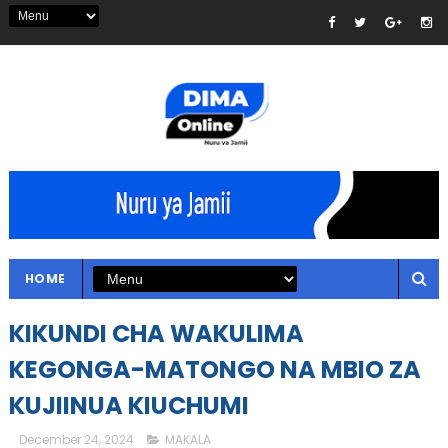
HOME
KIKUNDI CHA WAKULIMA
KEGONGA-MATONGO NA MBIO ZA
KUJIINUA KIUCHUMI
December 24, 2024
MAKALA