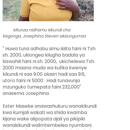
Mtunza nidhamu kikundi cha
Kegonga, Josephina Steven akizungumza
" Huwa tuna adhabu simu ikiita faini ni Tsh
sh. 2000, ukiongea kilugha badala ya
kiswahili faini ni sh. 2000, ukichelewa Tsh.
2000 maana muda wa kufika kwenye
kikundi ni saa 9:00 alasiri hadi saa 9:6,
utoro faini ni 5000 . Hadi tunavunja
mzunguko tumepata faini 232,000"
anasema Josephina.
Ester Maseke anawashukuru wanakikundi
kwa kumjali wakati wa shida kwamba
kijana wake alipopata ajali ya pikipiki
wanakikundi walimtembelea nyumbani