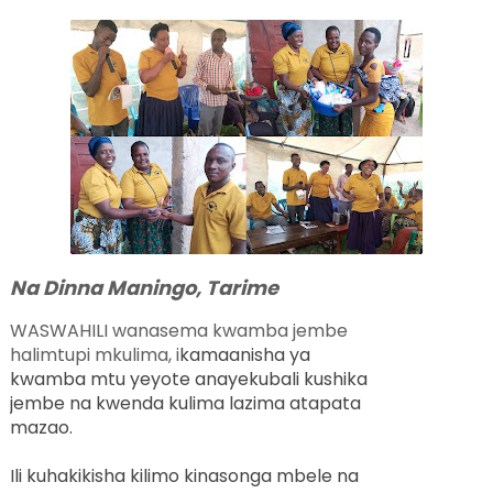
Na Dinna Maningo, Tarime
WASWAHILI wanasema kwamba jembe
halimtupi mkulima, i
kamaanisha ya
kwamba mtu yeyote anayekubali kushika
jembe na kwenda kulima lazima atapata
mazao.
Ili kuhakikisha kilimo kinasonga mbele na