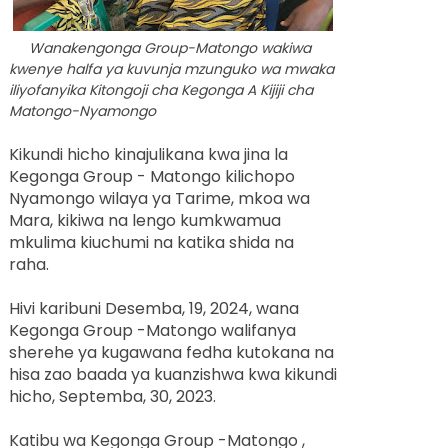
Wanakengonga Group-Matongo wakiwa
kwenye halfa ya kuvunja mzunguko wa mwaka
iliyofanyika Kitongoji cha Kegonga A Kijiji cha
Matongo-Nyamongo
Kikundi hicho kinajulikana kwa jina la
Kegonga Group - Matongo kilichopo
Nyamongo wilaya ya Tarime, mkoa wa
Mara, kikiwa na lengo kumkwamua
mkulima kiuchumi na katika shida na
raha.
Hivi karibuni Desemba, 19, 2024, wana
Kegonga Group -Matongo walifanya
sherehe ya kugawana fedha kutokana na
hisa zao baada ya kuanzishwa kwa kikundi
hicho, Septemba, 30, 2023.
Katibu wa Kegonga Group -Matongo ,