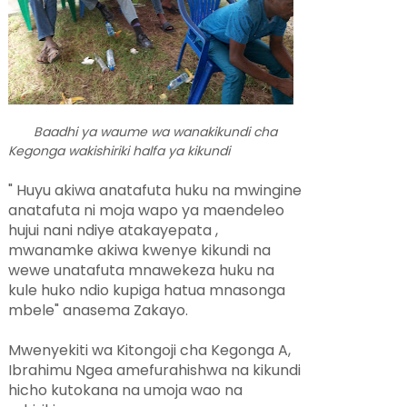
Baadhi ya waume wa wanakikundi cha
Kegonga wakishiriki halfa ya kikundi
" Huyu akiwa anatafuta huku na mwingine
anatafuta ni moja wapo ya maendeleo
hujui nani ndiye atakayepata ,
mwanamke akiwa kwenye kikundi na
wewe unatafuta mnawekeza huku na
kule huko ndio kupiga hatua mnasonga
mbele" anasema Zakayo.
Mwenyekiti wa Kitongoji cha Kegonga A,
Ibrahimu Ngea amefurahishwa na kikundi
hicho kutokana na umoja wao na