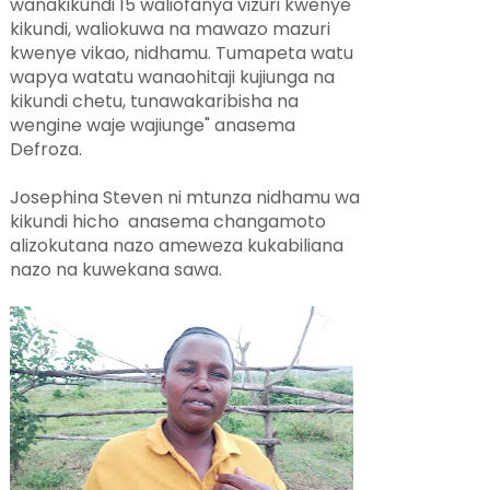
wanakikundi 15 waliofanya vizuri kwenye
kikundi, waliokuwa na mawazo mazuri
kwenye vikao, nidhamu. Tumapeta watu
wapya watatu wanaohitaji kujiunga na
kikundi chetu, tunawakaribisha na
wengine waje wajiunge" anasema
Defroza.
Josephina Steven ni mtunza nidhamu wa
kikundi hicho anasema changamoto
alizokutana nazo ameweza kukabiliana
nazo na kuwekana sawa.