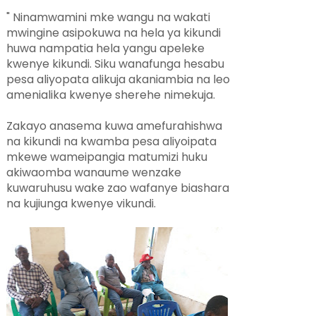
" Ninamwamini mke wangu na wakati
mwingine asipokuwa na hela ya kikundi
huwa nampatia hela yangu apeleke
kwenye kikundi. Siku wanafunga hesabu
pesa aliyopata alikuja akaniambia na leo
amenialika kwenye sherehe nimekuja.
Zakayo anasema kuwa amefurahishwa
na kikundi na kwamba pesa aliyoipata
mkewe wameipangia matumizi huku
akiwaomba wanaume wenzake
kuwaruhusu wake zao wafanye biashara
na kujiunga kwenye vikundi.