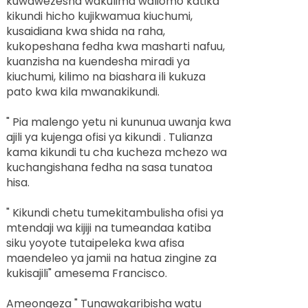
kuwawezesha wakulima waliomo katika
kikundi hicho kujikwamua kiuchumi,
kusaidiana kwa shida na raha,
kukopeshana fedha kwa masharti nafuu,
kuanzisha na kuendesha miradi ya
kiuchumi, kilimo na biashara ili kukuza
pato kwa kila mwanakikundi.
" Pia malengo yetu ni kununua uwanja kwa
ajili ya kujenga ofisi ya kikundi . Tulianza
kama kikundi tu cha kucheza mchezo wa
kuchangishana fedha na sasa tunatoa
hisa.
" Kikundi chetu tumekitambulisha ofisi ya
mtendaji wa kijiji na tumeandaa katiba
siku yoyote tutaipeleka kwa afisa
maendeleo ya jamii na hatua zingine za
kukisajili" amesema Francisco.
Ameongeza " Tunawakaribisha watu