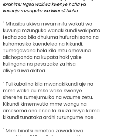
Ibrahimu Ngea wakiwa kwenye hafla ya
kuvunja mzunguko wa kikundi hicho
" Mhasibu ukiwa mwaminifu wakati wa
kuvunja mzunguko wanakikundi wakipata
fedha zao bila dhuluma hufurahi sana na
kuhamasika kuendelea na kikundi.
Tumegawana hela kila mtu amevuna
alichopanda na kupata haki yake
kulingana na pesa zake za hisa
alivyokuwa akitoa.
" Tulikubalina kila mwanakikundi aje na
mme wake au mke wake kwenye
sherehe tumejumuika na waume zetu.
Kikundi kimemvutia mme wangu na
amesema ana eneo la kuuza hivyo kama
kikundi tunataka ardhi tuzungume nae
.
" Mimi binafsi nimetoa zawadi kwa