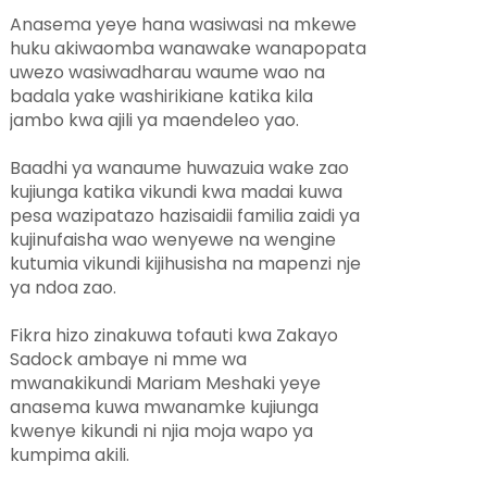
Anasema yeye hana wasiwasi na mkewe
huku akiwaomba wanawake wanapopata
uwezo wasiwadharau waume wao na
badala yake washirikiane katika kila
jambo kwa ajili ya maendeleo yao.
Baadhi ya wanaume huwazuia wake zao
kujiunga katika vikundi kwa madai kuwa
pesa wazipatazo hazisaidii familia zaidi ya
kujinufaisha wao wenyewe na wengine
kutumia vikundi kijihusisha na mapenzi nje
ya ndoa zao.
Fikra hizo zinakuwa tofauti kwa Zakayo
Sadock ambaye ni mme wa
mwanakikundi Mariam Meshaki yeye
anasema kuwa mwanamke kujiunga
kwenye kikundi ni njia moja wapo ya
kumpima akili.