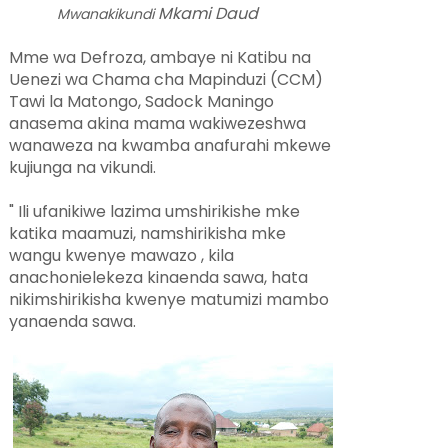
Mkami Daud
Mwanakikundi
Mme wa Defroza, ambaye ni Katibu na
Uenezi wa Chama cha Mapinduzi (CCM)
Tawi la Matongo, Sadock Maningo
anasema akina mama wakiwezeshwa
wanaweza na kwamba anafurahi mkewe
kujiunga na vikundi.
" Ili ufanikiwe lazima umshirikishe mke
katika maamuzi, namshirikisha mke
wangu kwenye mawazo , kila
anachonielekeza kinaenda sawa, hata
nikimshirikisha kwenye matumizi mambo
yanaenda sawa.