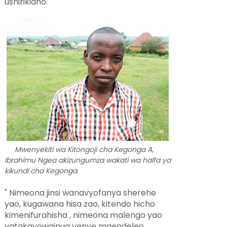
ushirikiano.
Mwenyekiti wa Kitongoji cha Kegonga A,
Ibrahimu Ngea akizungumza wakati wa halfa ya
kikundi cha Kegonga.
" Nimeona jinsi wanavyofanya sherehe
yao, kugawana hisa zao, kitendo hicho
kimenifurahisha , nimeona malengo yao
yatakayowainua yenye maendeleo