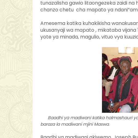
tunazalisha gawio litaongezeka zaidi na 
chanzo chetu cha mapato ya ndani”a
Amesema katika kuhakikisha wanakusanya
ukusanyaji wa mapato , mikataba vijana 
yote ya minada, magulio, vituo vya kuuzi
Baadhi ya madiwani katika halmashauri y
baraza la madiwani mjini Maswa
.
Baadhi ya madiwani akiwemo, Joseph Bu