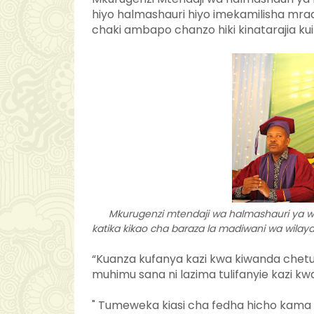
hiyo halmashauri hiyo imekamilisha mra
chaki ambapo chanzo hiki kinatarajia kui
Mkurugenzi mtendaji wa halmashauri ya w
katika kikao cha baraza la madiwani wa wilaya
“Kuanza kufanya kazi kwa kiwanda chetu ,
muhimu sana ni lazima tulifanyie kazi kwa
" Tumeweka kiasi cha fedha hicho kama g