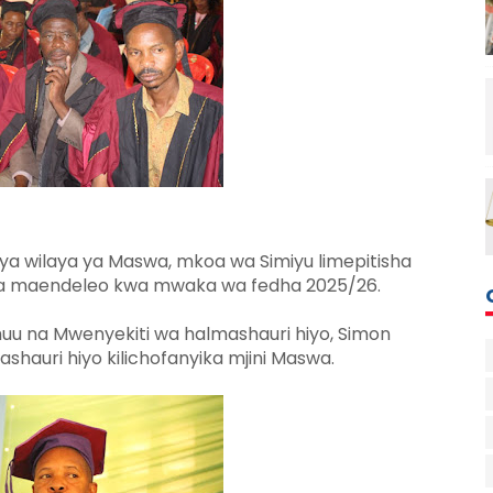
ya wilaya ya Maswa, mkoa wa Simiyu limepitisha
i ya maendeleo kwa mwaka wa fedha 2025/26.
huu na Mwenyekiti wa halmashauri hiyo, Simon
shauri hiyo kilichofanyika mjini Maswa.