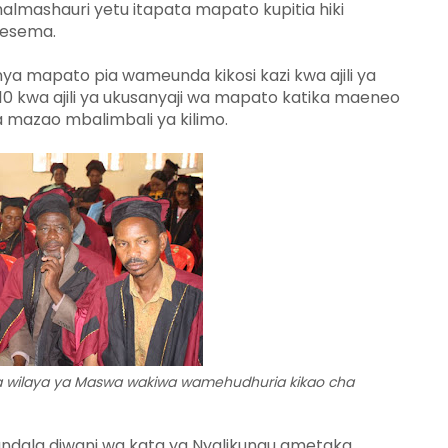
halmashauri yetu itapata mapato kupitia hiki
mesema.
 mapato pia wameunda kikosi kazi kwa ajili ya
10 kwa ajili ya ukusanyaji wa mapato katika maeneo
a mazao mbalimbali ya kilimo.
a wilaya ya Maswa wakiwa wamehudhuria kikao cha
ndala diwani wa kata ya Nyalikungu ametaka