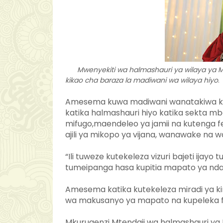
Mwenyekiti wa halmashauri ya wilaya ya 
kikao cha baraza la madiwani wa wilaya hiyo
.
Amesema kuwa madiwani wanatakiwa kus
katika halmashauri hiyo katika sekta mba
mifugo,maendeleo ya jamii na kutenga f
ajili ya mikopo ya vijana, wanawake na 
“Ili tuweze kutekeleza vizuri bajeti ijayo
tumeipanga hasa kupitia mapato ya nd
Amesema katika kutekeleza miradi ya ki
wa makusanyo ya mapato na kupeleka fe
Mkurugenzi Mtendaji wa halmashauri ya