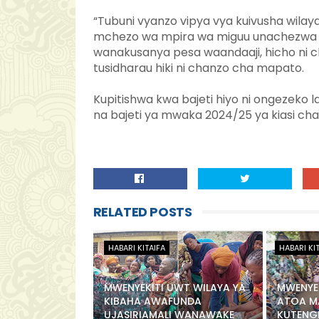
“Tubuni vyanzo vipya vya kuivusha wilay
mchezo wa mpira wa miguu unachezwa k
wanakusanya pesa waandaaji, hicho ni
tusidharau hiki ni chanzo cha mapato.
Kupitishwa kwa bajeti hiyo ni ongezeko la 
na bajeti ya mwaka 2024/25 ya kiasi cha Ts
RELATED POSTS
HABARI KITAIFA
HABARI KI
MWENYEKITI UWT WILAYA YA
MWENYEK
KIBAHA AWAFUNDA
ATOA M
UJASIRIAMALI WANAWAKE
KUTENG