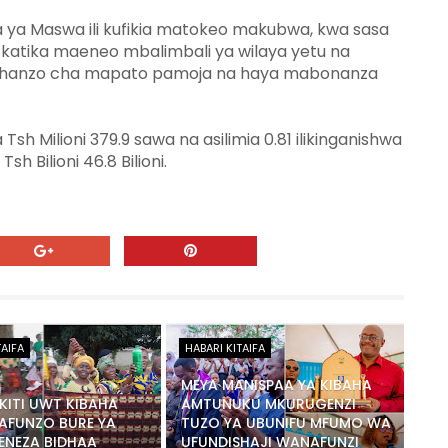
a ya Maswa ili kufikia matokeo makubwa, kwa sasa
atika maeneo mbalimbali ya wilaya yetu na
 chanzo cha mapato pamoja na haya mabonanza
Tsh Milioni 379.9 sawa na asilimia 0.81 ilikinganishwa
h Bilioni 46.8 Bilioni.
TAIFA
HABARI KITAIFA
MEYA MANISPAA YA KIBAHA
ITI UWT KIBAHA
AMTUNUKU MKURUGENZI
AFUNZO BURE YA
TUZO YA UBUNIFU MFUMO WA
ENEZA BIDHAA
UFUNDISHAJI WANAFUNZI