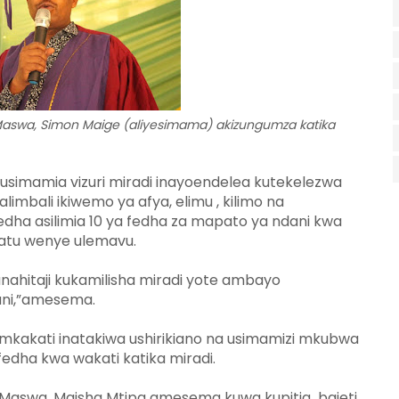
Maswa, Simon Maige (aliyesimama) akizungumza katika
imamia vizuri miradi inayoendelea kutekelezwa
limbali ikiwemo ya afya, elimu , kilimo na
edha asilimia 10 ya fedha za mapato ya ndani kwa
watu wenye ulemavu.
 tunahitaji kukamilisha miradi yote ambayo
ani,”amesema.
mkakati inatakiwa ushirikiano na usimamizi mkubwa
dha kwa wakati katika miradi.
 Maswa, Maisha Mtipa amesema kuwa kupitia bajeti