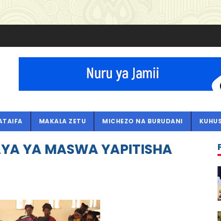
ATAIFA
MAKALA ZETU
MICHEZO NA BURUDANI
KUHUS
YA YA MASWA YAPITISHA