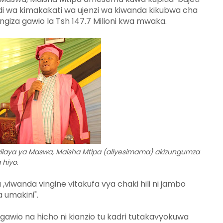
di wa kimakakati wa ujenzi wa kiwanda kikubwa cha
ngiza gawio la Tsh 147.7 Milioni kwa mwaka.
ilaya ya Maswa, Maisha Mtipa (aliyesimama) akizungumza
 hiyo
.
viwanda vingine vitakufa vya chaki hili ni jambo
 umakini".
awio na hicho ni kianzio tu kadri tutakavyokuwa