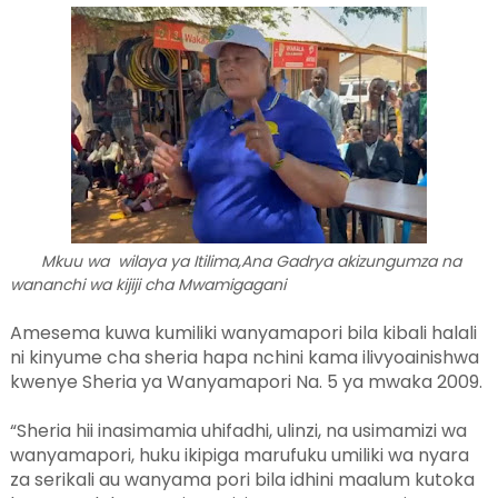
Mkuu wa wilaya ya Itilima,Ana Gadrya akizungumza na
wananchi wa kijiji cha Mwamigagani
Amesema kuwa kumiliki wanyamapori bila kibali halali
ni kinyume cha sheria hapa nchini kama ilivyoainishwa
kwenye Sheria ya Wanyamapori Na. 5 ya mwaka 2009.
“Sheria hii inasimamia uhifadhi, ulinzi, na usimamizi wa
wanyamapori, huku ikipiga marufuku umiliki wa nyara
za serikali au wanyama pori bila idhini maalum kutoka