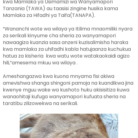
kwa Mamlaka ya Usimamizi wa Wanyamapori
Tanzania (TAWA) au taasisi zingine husika kama
Mamlaka za Hifadhi ya Taifa(TANAPA).
“Wananchi wote wa wilaya ya Itilima mnaomiliki nyara
za serikali kinyume cha sheria za wanyamapori
nawaagiza kuanzia sasa anzeni kuzisalimisha haraka
kwa mamlaka za uhifadhi kabla hatujaanza kuchukua
hatua za kisheria kwa watu wote watakaokaidi agizo
hili,”amesema mkuu wa wilaya .
Ameshangazwa kwa kuona mnyama fisi akiwa
amevishwa shanga shingoni pamoja na kuandikwa jina
kwenye mguu wake wa kushoto huku akisisitiza kuwa
wanaohitaji kufuga wanyamapori kufuata sheria na
taratibu zilizowekwa na serikali.