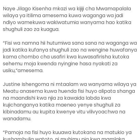
Naye Jilago Kisenha mkazi wa kijiji cha Mwamapalala
wilaya ya itilima amesema kuwa waganga wa jadi
ndiyo wamekuwa wakiwatumia wanyama hao katika
shughuli zao za kuagua.
“Fisi wa namna hii hutumiwa sana sana na waganga wa
jadi katika kufanya shughuli zao na wengine huwafanya
kama chombo cha usafiri kwa kuwasafirisha kutoka
sehemu moja kwenda nyingine hasa nyakati za
usiku,”amesema.
Justine Ishengoma ni mtaalam wa wanyama wilaya ya
Meatu anasema kuwa huenda fisi huyo alipata shanga
na maandishi kwa njia za kawaida labda kwa
kujichanganya katika maeneo yenye shughuli za
kibinadamu au kupita kwenye vitu vilivyoachwa na
wanadamu.
“Pamoja na fisi huyo kuuawa kutokana na matukio ya
kushambulia watoto, ni muhimu pia kwa mamlaka