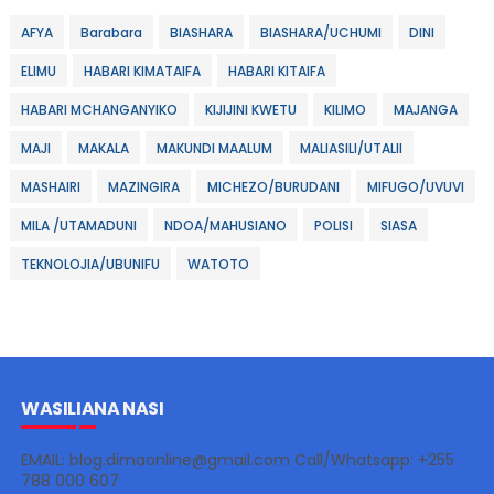
AFYA
Barabara
BIASHARA
BIASHARA/UCHUMI
DINI
ELIMU
HABARI KIMATAIFA
HABARI KITAIFA
HABARI MCHANGANYIKO
KIJIJINI KWETU
KILIMO
MAJANGA
MAJI
MAKALA
MAKUNDI MAALUM
MALIASILI/UTALII
MASHAIRI
MAZINGIRA
MICHEZO/BURUDANI
MIFUGO/UVUVI
MILA /UTAMADUNI
NDOA/MAHUSIANO
POLISI
SIASA
TEKNOLOJIA/UBUNIFU
WATOTO
WASILIANA NASI
EMAIL: blog.dimaonline@gmail.com Call/Whatsapp: +255
788 000 607