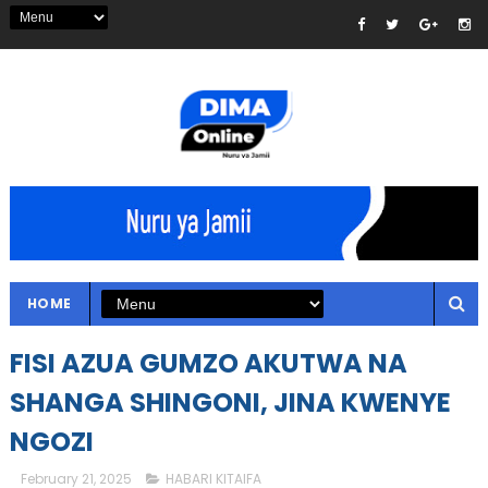
HOME
FISI AZUA GUMZO AKUTWA NA
SHANGA SHINGONI, JINA KWENYE
NGOZI
February 21, 2025
HABARI KITAIFA