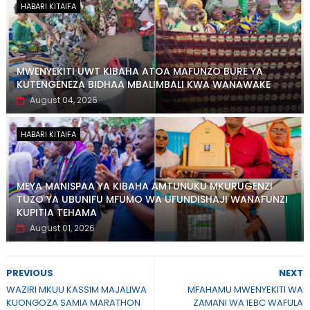
HABARI KITAIFA
MWENYEKITI UWT KIBAHA ATOA MAFUNZO BURE YA
KUTENGENEZA BIDHAA MBALIMBALI KWA WANAWAKE
August 04, 2026
HABARI KITAIFA
MEYA MANISPAA YA KIBAHA AMTUNUKU MKURUGENZI
TUZO YA UBUNIFU MFUMO WA UFUNDISHAJI WANAFUNZI
KUPITIA TEHAMA
August 01, 2026
PREVIOUS
NEXT
WAZIRI MKUU KASSIM MAJALIWA
MFAHAMU MWENYEKITI WA
KUONGOZA SAMIA MARATHON
ZAMANI WA IEBC WAFULA