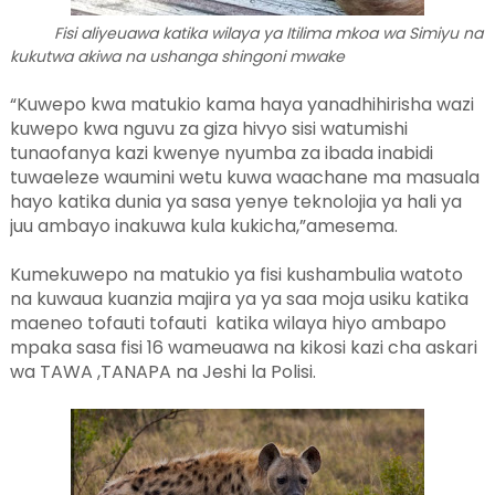
Fisi aliyeuawa katika wilaya ya Itilima mkoa wa Simiyu na
kukutwa akiwa na ushanga shingoni mwake
“Kuwepo kwa matukio kama haya yanadhihirisha wazi
kuwepo kwa nguvu za giza hivyo sisi watumishi
tunaofanya kazi kwenye nyumba za ibada inabidi
tuwaeleze waumini wetu kuwa waachane ma masuala
hayo katika dunia ya sasa yenye teknolojia ya hali ya
juu ambayo inakuwa kula kukicha,”amesema.
Kumekuwepo na matukio ya fisi kushambulia watoto
na kuwaua kuanzia majira ya ya saa moja usiku katika
maeneo tofauti tofauti katika wilaya hiyo ambapo
mpaka sasa fisi 16 wameuawa na kikosi kazi cha askari
wa TAWA ,TANAPA na Jeshi la Polisi.