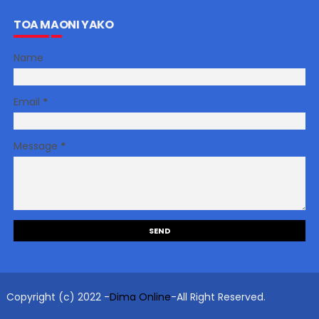
TOA MAONI YAKO
Name
Email
*
Message
*
Copyright (c) 2022 -
Dima Online
-All Right Reserved.