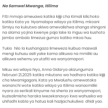
Na Samwel Mwanga, Itilima
FISI mmoja ameuawa katika kijiji cha Kimali kilichoko
katika Kata ya Nyamalapa wilaya ya Itilima, mkoani
Simiyu na kukutwa akiwa amevalishwa shanga shingoni
na alama ya jina kwenye paja lake la mguu wa kushoto
jambo ambalo limezua gumzo katika mkoa huu.
Tukio hilo la kushangaza limeweza kuibua maswali
mengi kuhusu asili yake kama alikuwa na mmiliki au
alikuwa sehemu ya utafiti wa wanyamapori.
Mkuu wa wilaya hiyo, Anna Gidarya akizungumza
februari 21,2025 katika mkutano wa hadhara katika kijiji
cha Mwamigagani, Kata ya Mwalushu amewataka
wananchi wote katika wilaya ya Itilima wanaomiliki
nyara za serikali kinyume na sheria za wanyamapori,
kuzisalimisha haraka iwezekanavyo kwa wahusika wa
uhifadhi kabla ya hatua kali hazijachukuliwa dhidi yao.