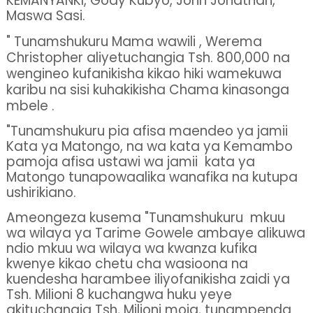
KEMANYANKI, Gody Kubyo, John Jonathan,
Maswa Sasi.
" Tunamshukuru Mama wawili , Werema
Christopher aliyetuchangia Tsh. 800,000 na
wengineo kufanikisha kikao hiki wamekuwa
karibu na sisi kuhakikisha Chama kinasonga
mbele .
"Tunamshukuru pia afisa maendeo ya jamii
Kata ya Matongo, na wa kata ya Kemambo
pamoja afisa ustawi wa jamii
kata ya
Matongo tunapowaalika wanafika na kutupa
ushirikiano.
Ameongeza kusema "Tunamshukuru
mkuu
wa wilaya ya Tarime Gowele ambaye alikuwa
ndio mkuu wa wilaya wa kwanza kufika
kwenye kikao chetu cha wasioona na
kuendesha harambee iliyofanikisha zaidi ya
Tsh. Milioni 8 kuchangwa huku yeye
akituchangia Tsh, Milioni moja, tunampenda