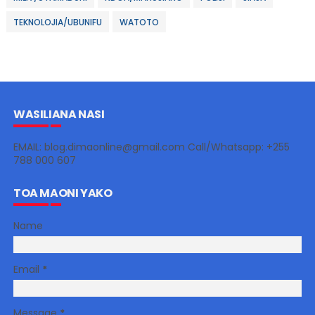
TEKNOLOJIA/UBUNIFU
WATOTO
WASILIANA NASI
EMAIL: blog.dimaonline@gmail.com Call/Whatsapp: +255
788 000 607
TOA MAONI YAKO
Name
Email
*
Message
*