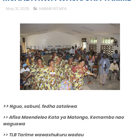
May 31, 2025
HABARI KITAIFA
>>
Nguo, sabuni, fedha zatolewa
>> Afisa Maendeleo Kata ya Matongo, Kemambo nao
waguswa
>> TLB Tarime wawashukuru
wadau