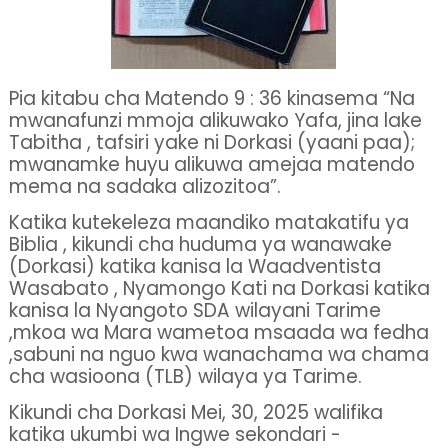
Pia kitabu cha Matendo 9 : 36 kinasema “Na
mwanafunzi mmoja alikuwako Yafa, jina lake
Tabitha , tafsiri yake ni Dorkasi (yaani paa);
mwanamke huyu alikuwa amejaa matendo
mema na sadaka alizozitoa”.
Katika kutekeleza maandiko matakatifu ya
Biblia , kikundi cha huduma ya wanawake
(Dorkasi) katika kanisa la Waadventista
Wasabato , Nyamongo Kati na Dorkasi katika
kanisa la Nyangoto SDA wilayani Tarime
,mkoa wa Mara wametoa msaada wa fedha
,sabuni na nguo kwa wanachama wa chama
cha wasioona (TLB) wilaya ya Tarime.
Kikundi cha Dorkasi Mei, 30, 2025 walifika
katika ukumbi wa Ingwe sekondari -