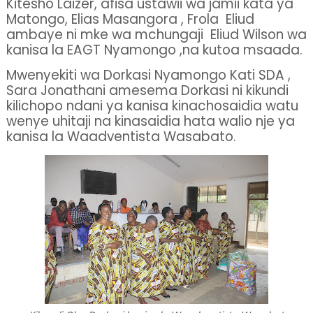
Kitesho Laizer, afisa ustawii wa jamii kata ya
Matongo, Elias Masangora , Frola
Eliud
ambaye ni mke wa mchungaji
Eliud Wilson wa
kanisa la EAGT Nyamongo ,na kutoa msaada.
Mwenyekiti wa Dorkasi Nyamongo Kati SDA ,
Sara Jonathani amesema Dorkasi ni kikundi
kilichopo ndani ya kanisa kinachosaidia watu
wenye uhitaji na kinasaidia hata walio nje ya
kanisa la Waadventista Wasabato.