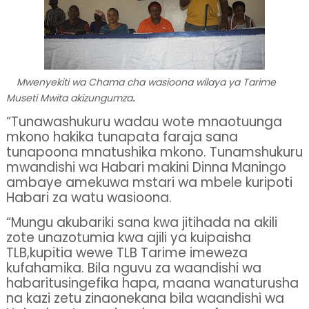
Mwenyekiti wa Chama cha wasioona wilaya ya Tarime
.
Museti Mwita akizungumza
“Tunawashukuru wadau wote mnaotuunga
mkono hakika tunapata faraja sana
tunapoona mnatushika mkono. Tunamshukuru
mwandishi wa Habari makini Dinna Maningo
ambaye amekuwa mstari wa mbele kuripoti
Habari za watu wasioona.
“Mungu akubariki sana kwa jitihada na akili
zote unazotumia kwa ajili ya kuipaisha
TLB,kupitia wewe TLB Tarime imeweza
kufahamika. Bila nguvu za waandishi wa
habaritusingefika hapa, maana wanaturusha
na kazi zetu zinaonekana bila waandishi wa