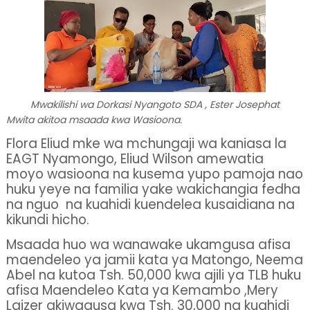
Mwakilishi wa Dorkasi Nyangoto SDA , Ester Josephat
Mwita akitoa msaada kwa Wasioona.
Flora Eliud mke wa mchungaji wa kaniasa la
EAGT Nyamongo, Eliud Wilson amewatia
moyo wasioona na kusema yupo pamoja nao
huku yeye na familia yake wakichangia fedha
na nguo
na kuahidi kuendelea kusaidiana na
kikundi hicho.
Msaada huo wa wanawake ukamgusa afisa
maendeleo ya jamii kata ya Matongo, Neema
Abel na kutoa Tsh. 50,000 kwa ajili ya TLB huku
afisa Maendeleo Kata ya Kemambo ,Mery
Laizer akiwagusa kwa Tsh. 30,000 na kuahidi