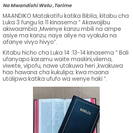
Na Mwandishi Wetu ,Tarime
MAANDIKO Matakatifu katika Biblia, kitabu cha
Luka 3 fungu la 11 kinasema “ Akawajibu
akiwaambia ,Mwenye kanzu mbili na ampe
asiye ma kanzu; naye aliye na vyakula na
afanye vivyo hivyo”.
Kitabu hicho cha Luka 14 :13-14 kinasema “ Bali
ufanyapo karamu waite maskini,vilema,
viwete, vipofu, nawe utakuwa heri ,kwakuwa
hao hawana cha kukulipa; kwa maana
utalipwa katika ufufo wa wenye haki “.