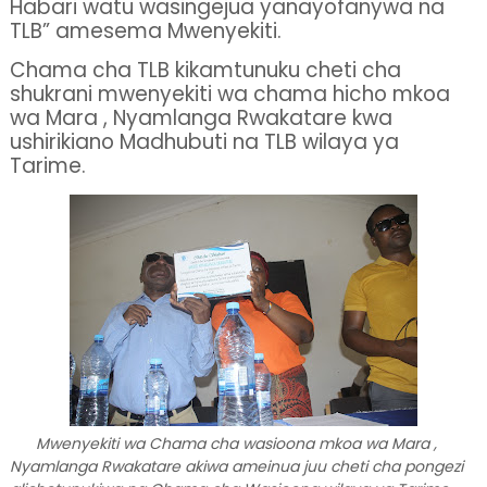
Habari watu wasingejua yanayofanywa na
TLB” amesema Mwenyekiti.
Chama cha TLB kikamtunuku cheti cha
shukrani mwenyekiti wa chama hicho mkoa
wa Mara , Nyamlanga Rwakatare kwa
ushirikiano Madhubuti na TLB wilaya ya
Tarime.
Mwenyekiti wa Chama cha wasioona mkoa wa Mara ,
Nyamlanga Rwakatare akiwa ameinua juu cheti cha pongezi