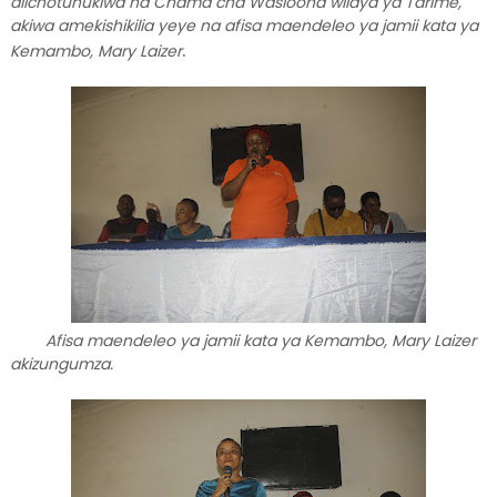
alichotunukiwa na Chama cha Wasioona wilaya ya Tarime,
akiwa amekishikilia yeye na afisa maendeleo ya jamii kata ya
.
Kemambo, Mary Laizer
Afisa maendeleo ya jamii kata ya Kemambo, Mary Laizer
akizungumza.