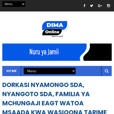
HOME
DORKASI NYAMONGO SDA,
NYANGOTO SDA, FAMILIA YA
MCHUNGAJI EAGT WATOA
MSAADA KWA WASIOONA TARIME