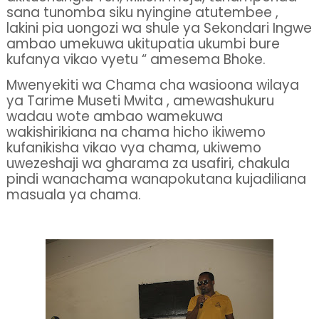
sana tunomba siku nyingine atutembee ,
lakini pia uongozi wa shule ya Sekondari Ingwe
ambao umekuwa ukitupatia ukumbi bure
kufanya vikao vyetu “ amesema Bhoke.
Mwenyekiti wa Chama cha wasioona wilaya
ya Tarime Museti Mwita , amewashukuru
wadau wote ambao wamekuwa
wakishirikiana na chama hicho ikiwemo
kufanikisha vikao vya chama, ukiwemo
uwezeshaji wa gharama za usafiri, chakula
pindi wanachama wanapokutana kujadiliana
masuala ya chama.