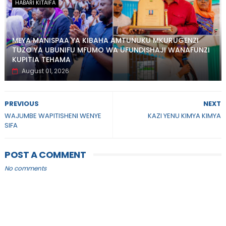
HABARI KITAIFA
MEYA MANISPAA YA KIBAHA AMTUNUKU MKURUGENZI
TUZO YA UBUNIFU MFUMO WA UFUNDISHAJI WANAFUNZI
KUPITIA TEHAMA
August 01, 2026
PREVIOUS
NEXT
WAJUMBE WAPITISHENI WENYE
KAZI YENU KIMYA KIMYA
SIFA
POST A COMMENT
No comments