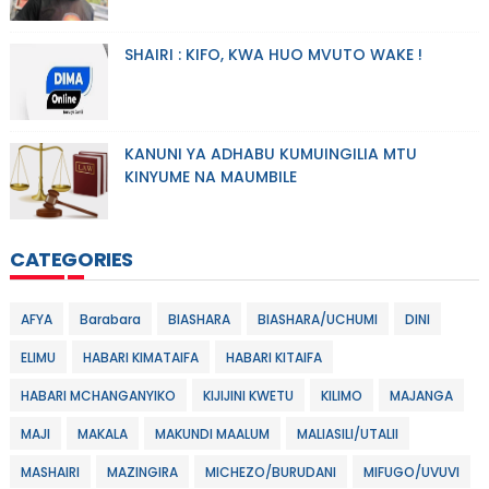
SHAIRI : KIFO, KWA HUO MVUTO WAKE !
KANUNI YA ADHABU KUMUINGILIA MTU
KINYUME NA MAUMBILE
CATEGORIES
AFYA
Barabara
BIASHARA
BIASHARA/UCHUMI
DINI
ELIMU
HABARI KIMATAIFA
HABARI KITAIFA
HABARI MCHANGANYIKO
KIJIJINI KWETU
KILIMO
MAJANGA
MAJI
MAKALA
MAKUNDI MAALUM
MALIASILI/UTALII
MASHAIRI
MAZINGIRA
MICHEZO/BURUDANI
MIFUGO/UVUVI