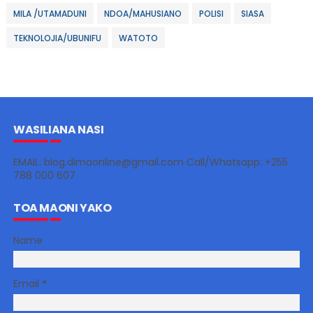
MILA /UTAMADUNI
NDOA/MAHUSIANO
POLISI
SIASA
TEKNOLOJIA/UBUNIFU
WATOTO
WASILIANA NASI
EMAIL: blog.dimaonline@gmail.com Call/Whatsapp: +255
788 000 607
TOA MAONI YAKO
Name
Email
*