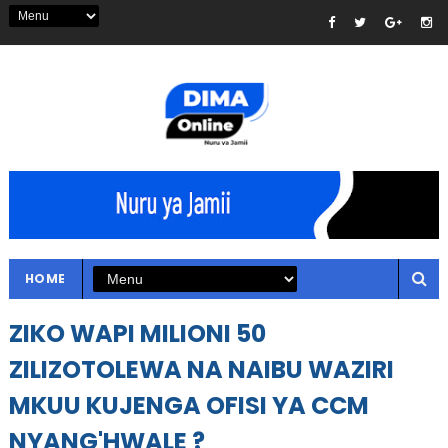
HOME
ZIKO WAPI MILIONI 50
ZILIZOTOLEWA NA NAIBU WAZIRI
MKUU KUJENGA OFISI YA CCM
NYANG'HWALE ?