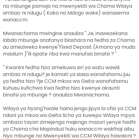
na mbunge pamoja na mwenyekiti wa Chama Wilaya
ambao ni ndugu ( Kaka na Mdogo wake) wanasema
wanaccm.
Mwanachama mwingine anauliza " Je, inawezekana
labda mbunge anafanya biashara na fedha za Chama
au ameziweka kwenye"Fixed Deposit (Amana ya muda
maalum )"ili apate riba kwa manufaa binafsi ? " .
" Kwanini fedha hizo zimekuwa siri ya watu wawili
ambao ni ndugu? je kamati ya siasa wanafahamu juu
ya fedha hizo ?je CCM mkoa wa Geita wanafahamu
kuhusu kufichwa Kwa fedha hizo kwenye akaunti
binafsi ya mbunge ? anauliza Mwanachama.
Wilaya ya Nyang'hwale haina jengo jipya la ofisi ya CCM
ndani ya mkoa wa Geita licha ya kuwepo Wilaya mpya
ambazo tayari zimejenga majengo mazuri yenye hadhi
ya Chama cha Mapinduzi huku wanaccm wakihoji aibu
hiyo mbunge na Mwenyekiti wa CCM Wilaya hawaioni ?