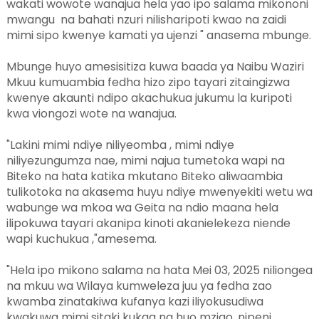
wakati wowote wanajua hela yao ipo salama mikononi
mwangu na bahati nzuri nilisharipoti kwao na zaidi
mimi sipo kwenye kamati ya ujenzi " anasema mbunge.
Mbunge huyo amesisitiza kuwa baada ya Naibu Waziri
Mkuu kumuambia fedha hizo zipo tayari zitaingizwa
kwenye akaunti ndipo akachukua jukumu la kuripoti
kwa viongozi wote na wanajua.
"Lakini mimi ndiye niliyeomba , mimi ndiye
niliyezungumza nae, mimi najua tumetoka wapi na
Biteko na hata katika mkutano Biteko aliwaambia
tulikotoka na akasema huyu ndiye mwenyekiti wetu wa
wabunge wa mkoa wa Geita na ndio maana hela
ilipokuwa tayari akanipa kinoti akanielekeza niende
wapi kuchukua ,"amesema.
"Hela ipo mikono salama na hata Mei 03, 2025 niliongea
na mkuu wa Wilaya kumweleza juu ya fedha zao
kwamba zinatakiwa kufanya kazi iliyokusudiwa
kwakuwa mimi sitaki kukaa na huo mzigo ,nipeni