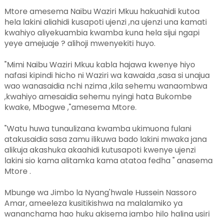
Mtore amesema Naibu Waziri Mkuu hakuahidi kutoa
hela lakini aliahidi kusapoti ujenzi ,na ujenzi una kamati
kwahiyo aliyekuambia kwamba kuna hela sijui ngapi
yeye amejuaje ? alihoji mwenyekiti huyo.
"Mimi Naibu Waziri Mkuu kabla hajawa kwenye hiyo
nafasi kipindi hicho ni Waziri wa kawaida ,sasa si unajua
wao wanasaidia nchi nzima ,kila sehemu wanaombwa
,kwahiyo amesaidia sehemu nyingi hata Bukombe
kwake, Mbogwe ,"amesema Mtore.
"Watu huwa tunaulizana kwamba ukimuona fulani
atakusaidia sasa zamu ilikuwa bado lakini mwaka jana
alikuja akashuka akaahidi kutusapoti kwenye ujenzi
lakini sio kama alitamka kama atatoa fedha " anasema
Mtore .
Mbunge wa Jimbo la Nyang'hwale Hussein Nassoro
Amar, ameeleza kusitikishwa na malalamiko ya
wananchama hao huku akisema jambo hilo halina usiri