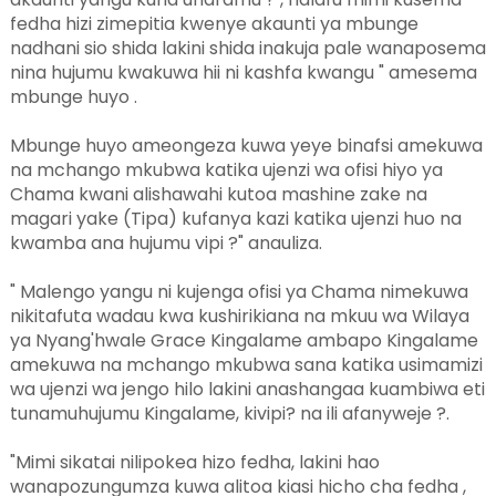
fedha hizi zimepitia kwenye akaunti ya mbunge
nadhani sio shida lakini shida inakuja pale wanaposema
nina hujumu kwakuwa hii ni kashfa kwangu " amesema
mbunge huyo .
Mbunge huyo ameongeza kuwa yeye binafsi amekuwa
na mchango mkubwa katika ujenzi wa ofisi hiyo ya
Chama kwani alishawahi kutoa mashine zake na
magari yake (Tipa) kufanya kazi katika ujenzi huo na
kwamba ana hujumu vipi ?" anauliza.
" Malengo yangu ni kujenga ofisi ya Chama nimekuwa
nikitafuta wadau kwa kushirikiana na mkuu wa Wilaya
ya Nyang'hwale Grace Kingalame ambapo Kingalame
amekuwa na mchango mkubwa sana katika usimamizi
wa ujenzi wa jengo hilo lakini anashangaa kuambiwa eti
tunamuhujumu Kingalame, kivipi? na ili afanyweje ?.
"Mimi sikatai nilipokea hizo fedha, lakini hao
wanapozungumza kuwa alitoa kiasi hicho cha fedha ,