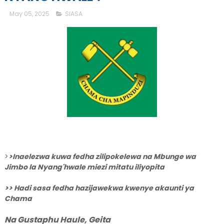
May 05, 2025
SIASA
>
>Inaelezwa kuwa fedha zilipokelewa na Mbunge wa
Jimbo la Nyang'hwale miezi mitatu iliyopita
>> Hadi sasa fedha hazijawekwa kwenye akaunti ya
Chama
Na Gustaphu Haule, Geita