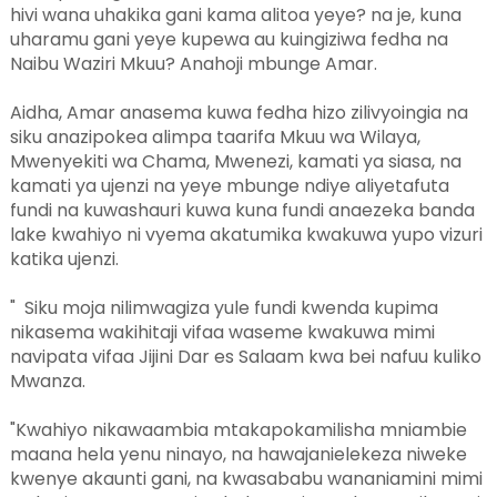
hivi wana uhakika gani kama alitoa yeye? na je, kuna
uharamu gani yeye kupewa au kuingiziwa fedha na
Naibu Waziri Mkuu? Anahoji mbunge Amar.
Aidha, Amar anasema kuwa fedha hizo zilivyoingia na
siku anazipokea alimpa taarifa Mkuu wa Wilaya,
Mwenyekiti wa Chama, Mwenezi, kamati ya siasa, na
kamati ya ujenzi na yeye mbunge ndiye aliyetafuta
fundi na kuwashauri kuwa kuna fundi anaezeka banda
lake kwahiyo ni vyema akatumika kwakuwa yupo vizuri
katika ujenzi.
" Siku moja nilimwagiza yule fundi kwenda kupima
nikasema wakihitaji vifaa waseme kwakuwa mimi
navipata vifaa Jijini Dar es Salaam kwa bei nafuu kuliko
Mwanza.
"Kwahiyo nikawaambia mtakapokamilisha mniambie
maana hela yenu ninayo, na hawajanielekeza niweke
kwenye akaunti gani, na kwasababu wananiamini mimi