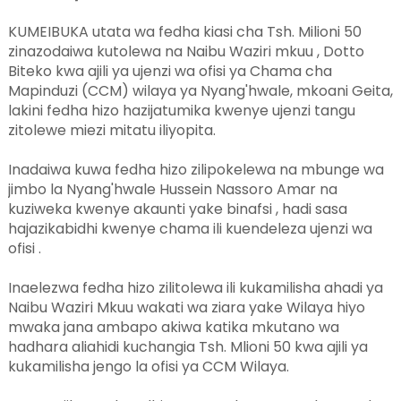
KUMEIBUKA utata wa fedha kiasi cha Tsh. Milioni 50
zinazodaiwa kutolewa na Naibu Waziri mkuu , Dotto
Biteko kwa ajili ya ujenzi wa ofisi ya Chama cha
Mapinduzi (CCM) wilaya ya Nyang'hwale, mkoani Geita,
lakini fedha hizo hazijatumika kwenye ujenzi tangu
zitolewe miezi mitatu iliyopita.
Inadaiwa kuwa fedha hizo zilipokelewa na mbunge wa
jimbo la Nyang'hwale Hussein Nassoro Amar na
kuziweka kwenye akaunti yake binafsi , hadi sasa
hajazikabidhi kwenye chama ili kuendeleza ujenzi wa
ofisi .
Inaelezwa fedha hizo zilitolewa ili kukamilisha ahadi ya
Naibu Waziri Mkuu wakati wa ziara yake Wilaya hiyo
mwaka jana ambapo akiwa katika mkutano wa
hadhara aliahidi kuchangia Tsh. Mlioni 50 kwa ajili ya
kukamilisha jengo la ofisi ya CCM Wilaya.