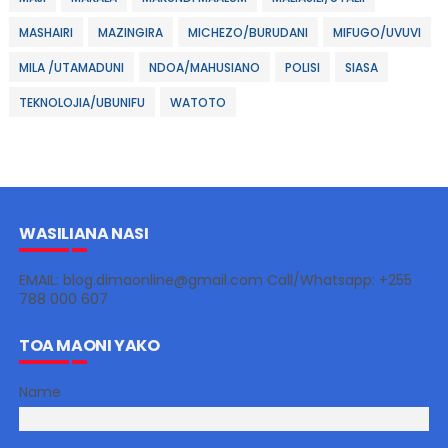
MASHAIRI
MAZINGIRA
MICHEZO/BURUDANI
MIFUGO/UVUVI
MILA /UTAMADUNI
NDOA/MAHUSIANO
POLISI
SIASA
TEKNOLOJIA/UBUNIFU
WATOTO
WASILIANA NASI
EMAIL: blog.dimaonline@gmail.com Call/Whatsapp: +255
788 000 607
TOA MAONI YAKO
Name