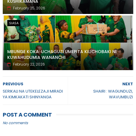
KUSHIKAMANA
February 25, 2026
SIASA
MBUNGE KOKA: UCHAGUZI UMEPITA KILICHOBAKI NI
KUWAHUDUMIA WANANCHI
February 22, 2026
PREVIOUS
NEXT
SERIKALI NA UTEKELEZAJI MIRADI
SHAIRI : WAGUNDUZI,
YA KIMKAKATI SHINYANGA
WAVUMBUZI
POST A COMMENT
No comments