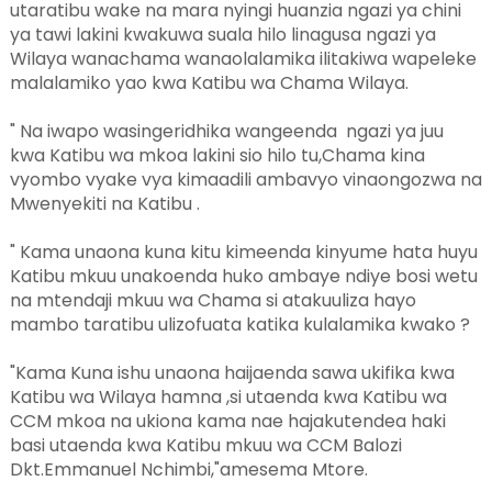
utaratibu wake na mara nyingi huanzia ngazi ya chini
ya tawi lakini kwakuwa suala hilo linagusa ngazi ya
Wilaya wanachama wanaolalamika ilitakiwa wapeleke
malalamiko yao kwa Katibu wa Chama Wilaya.
" Na iwapo wasingeridhika wangeenda ngazi ya juu
kwa Katibu wa mkoa lakini sio hilo tu,Chama kina
vyombo vyake vya kimaadili ambavyo vinaongozwa na
Mwenyekiti na Katibu .
" Kama unaona kuna kitu kimeenda kinyume hata huyu
Katibu mkuu unakoenda huko ambaye ndiye bosi wetu
na mtendaji mkuu wa Chama si atakuuliza hayo
mambo taratibu ulizofuata katika kulalamika kwako ?
"Kama Kuna ishu unaona haijaenda sawa ukifika kwa
Katibu wa Wilaya hamna ,si utaenda kwa Katibu wa
CCM mkoa na ukiona kama nae hajakutendea haki
basi utaenda kwa Katibu mkuu wa CCM Balozi
Dkt.Emmanuel Nchimbi,"amesema Mtore.