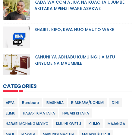
KADA WA CCM AJIUA NA KUACHA UJUMBE
AKITAKA MPENZI WAKE ASAKWE
SHAIRI : KIFO, KWA HUO MVUTO WAKE !
KANUNI YA ADHABU KUMUINGILIA MTU
KINYUME NA MAUMBILE
CATEGORIES
AFYA
Barabara
BIASHARA
BIASHARA/UCHUMI
DINI
ELIMU
HABARI KIMATAIFA
HABARI KITAIFA
HABARI MCHANGANYIKO
KIJIJINI KWETU
KILIMO
MAJANGA
MAJI
MAKALA
MAKUNDI MAALUM
MALIASILI/UTALII