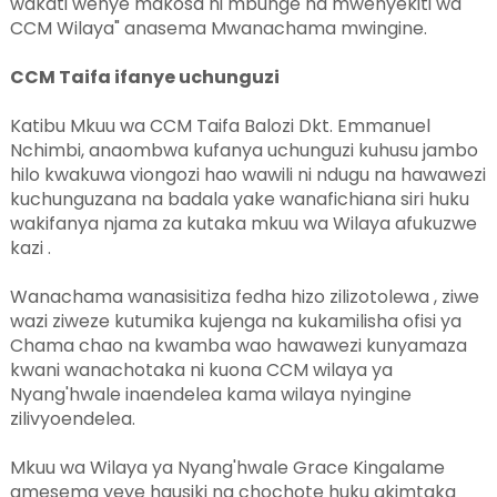
wakati wenye makosa ni mbunge na mwenyekiti wa
CCM Wilaya" anasema Mwanachama mwingine.
CCM Taifa ifanye uchunguzi
Katibu Mkuu wa CCM Taifa Balozi Dkt. Emmanuel
Nchimbi, anaombwa kufanya uchunguzi kuhusu jambo
hilo kwakuwa viongozi hao wawili ni ndugu na hawawezi
kuchunguzana na badala yake wanafichiana siri huku
wakifanya njama za kutaka mkuu wa Wilaya afukuzwe
kazi .
Wanachama wanasisitiza fedha hizo zilizotolewa , ziwe
wazi ziweze kutumika kujenga na kukamilisha ofisi ya
Chama chao na kwamba wao hawawezi kunyamaza
kwani wanachotaka ni kuona CCM wilaya ya
Nyang'hwale inaendelea kama wilaya nyingine
zilivyoendelea.
Mkuu wa Wilaya ya Nyang'hwale Grace Kingalame
amesema yeye hausiki na chochote huku akimtaka