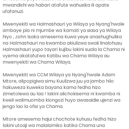
mwandishi wa habari atafute wahusika ili apate
ufafanuzi.
Mwenyekiti wa Halmashauri ya Wilaya ya Nyang'hwale
ambaye pia ni mjumbe wa kamati ya siasa ya Wilaya
hiyo , John Isaka amesema kuwa yeye anashughulika
na Halmashauri na kwamba akiulizwa swali linalohusu
Halmashauri yupo tayari kujibu lakini suala la Chama ni
vyema akatafutwa Katibu wa Chama Wilaya au
mwenyekiti wa Chama Wilaya.
Mwenyekiti wa CCM Wilaya ya Nyang'hwale Adam
Mtore, alipopigiwa simu Kuulizwa juu ya jambo hilo
hakuweza kuweka bayana kama fedha hizo
zimetolewa au laa ! lakini alichokisema ni kwamba ni
kweli walimuomba kiongozi huyo awasaidie ujenzi wa
jengo lao la ofisi ya Chama.
Mtore amesema hajui chochote kuhusu fedha hizo
lakini utoaji wa malalamiko katika Chama una