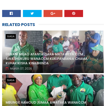
RELATED POSTS
SIASA
DIWANI MILAO AFANYA ZIARA MATAWI YA CCM ,
AWASHUKURU WANACCM KUKIPANBANIA CHAMA
KUHAKIKISHA KINASHINDA
March 07, 2026
SIASA
MBUNGE HAMOUD JUMAA AWATAKA WANACCM