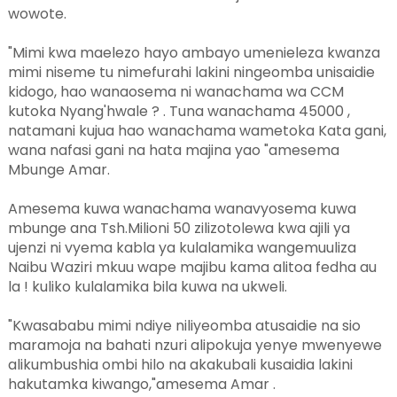
wowote.
"Mimi kwa maelezo hayo ambayo umenieleza kwanza
mimi niseme tu nimefurahi lakini ningeomba unisaidie
kidogo, hao wanaosema ni wanachama wa CCM
kutoka Nyang'hwale ? . Tuna wanachama 45000 ,
natamani kujua hao wanachama wametoka Kata gani,
wana nafasi gani na hata majina yao "amesema
Mbunge Amar.
Amesema kuwa wanachama wanavyosema kuwa
mbunge ana Tsh.Milioni 50 zilizotolewa kwa ajili ya
ujenzi ni vyema kabla ya kulalamika wangemuuliza
Naibu Waziri mkuu wape majibu kama alitoa fedha au
la ! kuliko kulalamika bila kuwa na ukweli.
"Kwasababu mimi ndiye niliyeomba atusaidie na sio
maramoja na bahati nzuri alipokuja yenye mwenyewe
alikumbushia ombi hilo na akakubali kusaidia lakini
hakutamka kiwango,"amesema Amar .