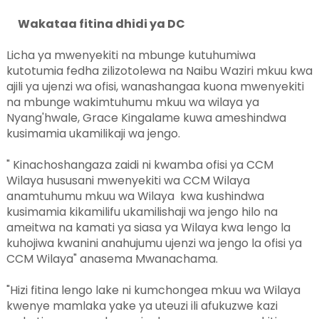
Wakataa fitina dhidi ya DC
Licha ya mwenyekiti na mbunge kutuhumiwa
kutotumia fedha zilizotolewa na Naibu Waziri mkuu kwa
ajili ya ujenzi wa ofisi, wanashangaa kuona mwenyekiti
na mbunge wakimtuhumu mkuu wa wilaya ya
Nyang'hwale, Grace Kingalame kuwa ameshindwa
kusimamia ukamilikaji wa jengo.
" Kinachoshangaza zaidi ni kwamba ofisi ya CCM
Wilaya hususani mwenyekiti wa CCM Wilaya
anamtuhumu mkuu wa Wilaya kwa kushindwa
kusimamia kikamilifu ukamilishaji wa jengo hilo na
ameitwa na kamati ya siasa ya Wilaya kwa lengo la
kuhojiwa kwanini anahujumu ujenzi wa jengo la ofisi ya
CCM Wilaya" anasema Mwanachama.
"Hizi fitina lengo lake ni kumchongea mkuu wa Wilaya
kwenye mamlaka yake ya uteuzi ili afukuzwe kazi