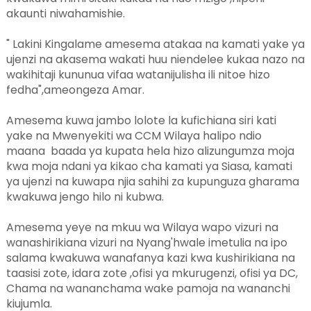
akaunti niwahamishie.
" Lakini Kingalame amesema atakaa na kamati yake ya
ujenzi na akasema wakati huu niendelee kukaa nazo na
wakihitaji kununua vifaa watanijulisha ili nitoe hizo
fedha",ameongeza Amar.
Amesema kuwa jambo lolote la kufichiana siri kati
yake na Mwenyekiti wa CCM Wilaya halipo ndio
maana baada ya kupata hela hizo alizungumza moja
kwa moja ndani ya kikao cha kamati ya Siasa, kamati
ya ujenzi na kuwapa njia sahihi za kupunguza gharama
kwakuwa jengo hilo ni kubwa.
Amesema yeye na mkuu wa Wilaya wapo vizuri na
wanashirikiana vizuri na Nyang'hwale imetulia na ipo
salama kwakuwa wanafanya kazi kwa kushirikiana na
taasisi zote, idara zote ,ofisi ya mkurugenzi, ofisi ya DC,
Chama na wananchama wake pamoja na wananchi
kiujumla.