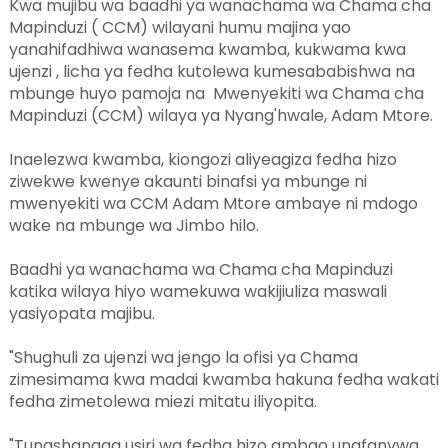
Kwa mujibu wa baadhi ya wanachama wa Chama cha
Mapinduzi ( CCM) wilayani humu majina yao
yanahifadhiwa wanasema kwamba, kukwama kwa
ujenzi , licha ya fedha kutolewa kumesababishwa na
mbunge huyo pamoja na Mwenyekiti wa Chama cha
Mapinduzi (CCM) wilaya ya Nyang'hwale, Adam Mtore.
Inaelezwa kwamba, kiongozi aliyeagiza fedha hizo
ziwekwe kwenye akaunti binafsi ya mbunge ni
mwenyekiti wa CCM Adam Mtore ambaye ni mdogo
wake na mbunge wa Jimbo hilo.
Baadhi ya wanachama wa Chama cha Mapinduzi
katika wilaya hiyo wamekuwa wakijiuliza maswali
yasiyopata majibu.
"Shughuli za ujenzi wa jengo la ofisi ya Chama
zimesimama kwa madai kwamba hakuna fedha wakati
fedha zimetolewa miezi mitatu iliyopita.
"Tunashangaa usiri wa fedha hizo ambao unafanywa