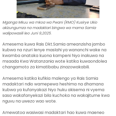
Mganga Mkuu wa mkoa wa Pwani (RMO) Kusirye Ukio
akizungumza na madaktari bingwa wa mama Samia
walipowasili leo Juni 9,2025
.
Amesema kuwa Rais Dkt.Samia ameanzisha jambo
kubwa na nzuri lenye maslahi ya wananchi wake na
kwamba anataka kuona kampeni hiyo inakuwa na
msaada Kwa Watanzania wote katika kuwaondolea
changamoto za kimatibabu zinazowakabili.
Amesema katika kufikia malengo ya Rais Samia
madaktari ndio wamepewa heshima na dhamana
kubwa ya kufanyakazi hiyo huku akisema ni vyema
sasa wakafanyekazi bila kuchoka na wakajitume kwa
nguvu na uwezo wao wote.
Amewatoa wasiwasi madaktari hao kuwa maeneo