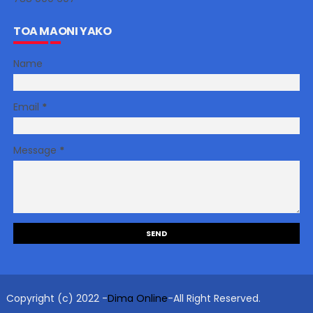
TOA MAONI YAKO
Name
Email
*
Message
*
Copyright (c) 2022 -
Dima Online
-All Right Reserved.