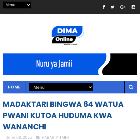
HOME
MADAKTARI BINGWA 64 WATUA
PWANI KUTOA HUDUMA KWA
WANANCHI
June 09, 2025
HABARI KITAIFA