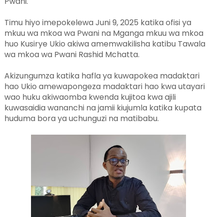
Pwani.
Timu hiyo imepokelewa Juni 9, 2025 katika ofisi ya
mkuu wa mkoa wa Pwani na Mganga mkuu wa mkoa
huo Kusirye Ukio akiwa amemwakilisha katibu Tawala
wa mkoa wa Pwani Rashid Mchatta.
Akizungumza katika hafla ya kuwapokea madaktari
hao Ukio amewapongeza madaktari hao kwa utayari
wao huku akiwaomba kwenda kujitoa kwa ajili
kuwasaidia wananchi na jamii kiujumla katika kupata
huduma bora ya uchunguzi na matibabu.