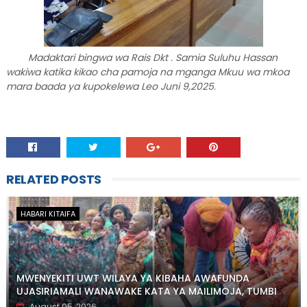
Madaktari bingwa wa Rais Dkt . Samia Suluhu Hassan
wakiwa katika kikao cha pamoja na mganga Mkuu wa mkoa
mara baada ya kupokelewa Leo Juni 9,2025
.
RELATED POSTS
HABARI KITAIFA
MWENYEKITI UWT WILAYA YA KIBAHA AWAFUNDA
UJASIRIAMALI WANAWAKE KATA YA MAILIMOJA, TUMBI
August 05, 2026