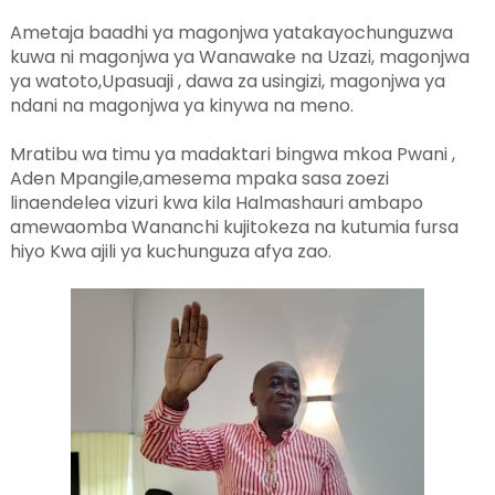
Ametaja baadhi ya magonjwa yatakayochunguzwa
kuwa ni magonjwa ya Wanawake na Uzazi, magonjwa
ya watoto,Upasuaji , dawa za usingizi, magonjwa ya
ndani na magonjwa ya kinywa na meno.
Mratibu wa timu ya madaktari bingwa mkoa Pwani ,
Aden Mpangile,amesema mpaka sasa zoezi
linaendelea vizuri kwa kila Halmashauri ambapo
amewaomba Wananchi kujitokeza na kutumia fursa
hiyo Kwa ajili ya kuchunguza afya zao.