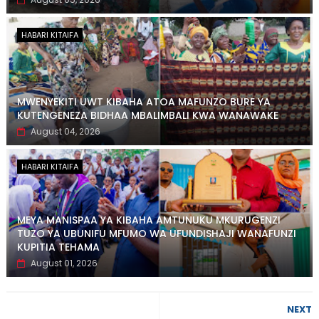
HABARI KITAIFA
MWENYEKITI UWT KIBAHA ATOA MAFUNZO BURE YA
KUTENGENEZA BIDHAA MBALIMBALI KWA WANAWAKE
August 04, 2026
HABARI KITAIFA
MEYA MANISPAA YA KIBAHA AMTUNUKU MKURUGENZI
TUZO YA UBUNIFU MFUMO WA UFUNDISHAJI WANAFUNZI
KUPITIA TEHAMA
August 01, 2026
NEXT