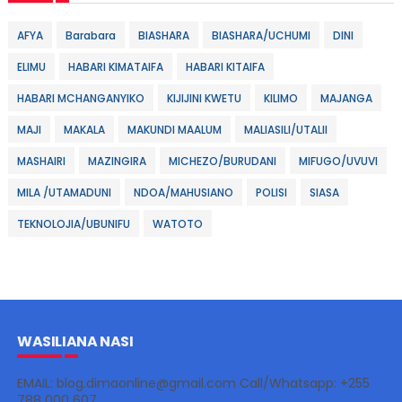
AFYA
Barabara
BIASHARA
BIASHARA/UCHUMI
DINI
ELIMU
HABARI KIMATAIFA
HABARI KITAIFA
HABARI MCHANGANYIKO
KIJIJINI KWETU
KILIMO
MAJANGA
MAJI
MAKALA
MAKUNDI MAALUM
MALIASILI/UTALII
MASHAIRI
MAZINGIRA
MICHEZO/BURUDANI
MIFUGO/UVUVI
MILA /UTAMADUNI
NDOA/MAHUSIANO
POLISI
SIASA
TEKNOLOJIA/UBUNIFU
WATOTO
WASILIANA NASI
EMAIL: blog.dimaonline@gmail.com Call/Whatsapp: +255
788 000 607