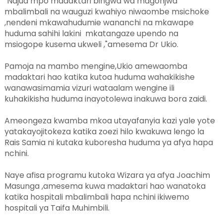
"Najua mpo madaktari bingwa wa magonjwa
mbalimbali na wauguzi kwahiyo niwaombe msichoke
,nendeni mkawahudumie wananchi na mkawape
huduma sahihi lakini mkatangaze upendo na
msiogope kusema ukweli ,"amesema Dr Ukio.
Pamoja na mambo mengine,Ukio amewaomba
madaktari hao katika kutoa huduma wahakikishe
wanawasimamia vizuri wataalam wengine ili
kuhakikisha huduma inayotolewa inakuwa bora zaidi.
Ameongeza kwamba mkoa utayafanyia kazi yale yote
yatakayojitokeza katika zoezi hilo kwakuwa lengo la
Rais Samia ni kutaka kuboresha huduma ya afya hapa
nchini.
Naye afisa programu kutoka Wizara ya afya Joachim
Masunga ,amesema kuwa madaktari hao wanatoka
katika hospitali mbalimbali hapa nchini ikiwemo
hospitali ya Taifa Muhimbili.