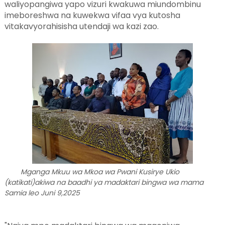
waliyopangiwa yapo vizuri kwakuwa miundombinu
imeboreshwa na kuwekwa vifaa vya kutosha
vitakavyorahisisha utendaji wa kazi zao.
Mganga Mkuu wa Mkoa wa Pwani Kusirye Ukio
(katikati)akiwa na baadhi ya madaktari bingwa wa mama
Samia leo Juni 9,2025