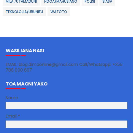
MILA /UTAMADUNI
NDOA/MAHUSIANO
POLISI
SIASA
TEKNOLOJIA/UBUNIFU
WATOTO
WASILIANA NASI
EMAIL: blog.dimaonline@gmail.com Call/Whatsapp: +255
788 000 607
TOA MAONI YAKO
Name
Email
*