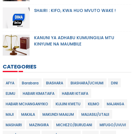
SHAIRI : KIFO, KWA HUO MVUTO WAKE !
KANUNI YA ADHABU KUMUINGILIA MTU
KINYUME NA MAUMBILE
CATEGORIES
AFYA
Barabara
BIASHARA
BIASHARA/UCHUMI
DINI
ELIMU
HABARI KIMATAIFA
HABARI KITAIFA
HABARI MCHANGANYIKO
KIJIJINI KWETU
KILIMO
MAJANGA
MAJI
MAKALA
MAKUNDI MAALUM
MALIASILI/UTALII
MASHAIRI
MAZINGIRA
MICHEZO/BURUDANI
MIFUGO/UVUVI