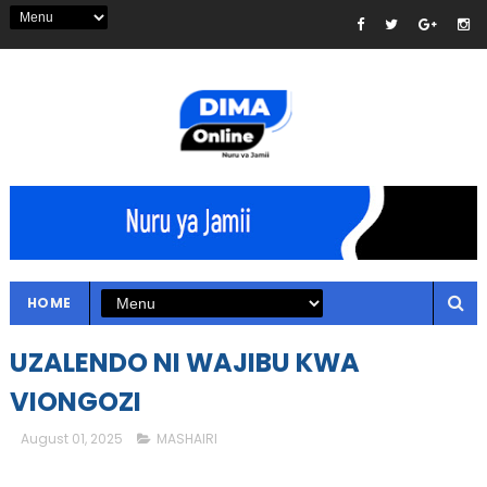
HOME
UZALENDO NI WAJIBU KWA
VIONGOZI
August 01, 2025
MASHAIRI