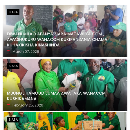
SIASA
DIWANI MILAO AFANYA ZIARA MATAWI YA CCM ,
AWASHUKURU WANACCM KUKIPANBANIA CHAMA
KUHAKIKISHA KINASHINDA
March 07, 2026
SIASA
MBUNGE HAMOUD JUMAA AWATAKA WANACCM
KUSHIKAMANA
February 25, 2026
SIASA