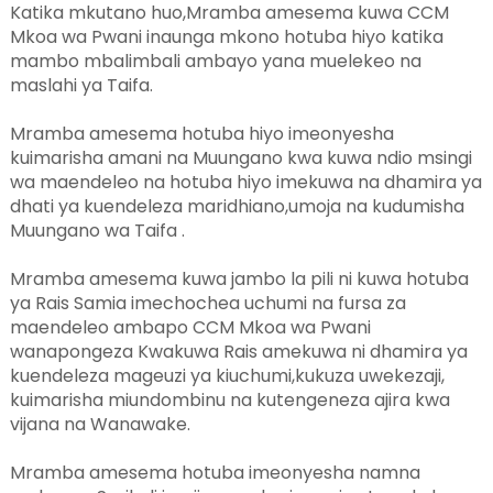
Katika mkutano huo,Mramba amesema kuwa CCM
Mkoa wa Pwani inaunga mkono hotuba hiyo katika
mambo mbalimbali ambayo yana muelekeo na
maslahi ya Taifa.
Mramba amesema hotuba hiyo imeonyesha
kuimarisha amani na Muungano kwa kuwa ndio msingi
wa maendeleo na hotuba hiyo imekuwa na dhamira ya
dhati ya kuendeleza maridhiano,umoja na kudumisha
Muungano wa Taifa .
Mramba amesema kuwa jambo la pili ni kuwa hotuba
ya Rais Samia imechochea uchumi na fursa za
maendeleo ambapo CCM Mkoa wa Pwani
wanapongeza Kwakuwa Rais amekuwa ni dhamira ya
kuendeleza mageuzi ya kiuchumi,kukuza uwekezaji,
kuimarisha miundombinu na kutengeneza ajira kwa
vijana na Wanawake.
Mramba amesema hotuba imeonyesha namna