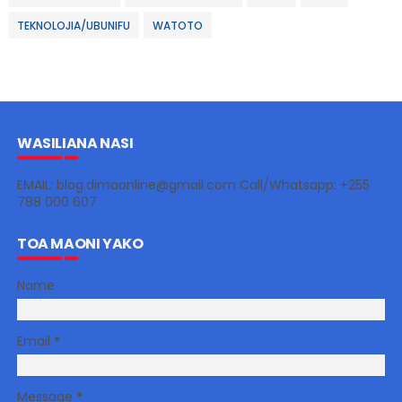
TEKNOLOJIA/UBUNIFU
WATOTO
WASILIANA NASI
EMAIL: blog.dimaonline@gmail.com Call/Whatsapp: +255
788 000 607
TOA MAONI YAKO
Name
Email
*
Message
*