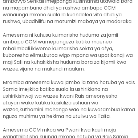
ambavyo Serikali imejipanga kusimamia utawala bora
na mapambano dhidi ya rushwa ambapo CCM
wanaunga mkono suala la kuendelea vita dhidi ya
rushwa, ubadhilifu na matumizi mabaya ya madaraka.
Amesema ni kuhusu kuimarisha huduma za jamii
ambapo CCM wamepongeza katika maeneo
mbalimbali ikiwemo kuimarisha sekta ya afya,
kuboresha elimu,kutoa wigo mpana wa upatikanaji wa
maji Safi na kuhakikisha huduma bora za kijamii kwa
wazee,vijana na makundi maalum.
Mramba amesema kuwa jambo la tano hotuba ya Rais
Samia imejikita katika suala la ushirikiano na
ushirikishwaji wa wazee kwani Rais ameonyesha
utayari wake katika kusikiliza ushauri wa
wazee,kuthamini mchango wao na kuwatambua kama
nguzo muhimu ya hekima na utulivu wa Taifa.
Amesema CCM mkoa wa Pwani kwa kauli moja
wanathibitisha kuunga mkono hotuba ya Rais Samia