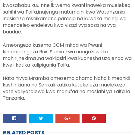
kwasababu kuu nne ikiwemo kwani inaweka muelekeo
sahihi wa Taifa,inajenga matumaini kwa Watanzania,
inasisitiza mshikamano,pamoja na kuweka msingi wa
maendeleo endelevu kwa vizazi vya sasa na vya
baadae.
Ameongeza kusema CCM mkoa wa Pwani
kinampongeza Rais Samia kwa uongozi wake
mahiri,hekima ,na wakijasiri kwa kuonesha uzalendo wa
kweli katika kulipigania Taifa.
Hata hivyo,Mramba amesema chama hicho kimeahidi
kushirikiana na Serikali katika kutekeleza maelekezo
yote yaliyotolewa kwa manufaa na maslahi ya Taifa la
Tanzania.
RELATED POSTS