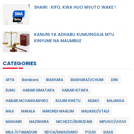
SHAIRI : KIFO, KWA HUO MVUTO WAKE !
KANUNI YA ADHABU KUMUINGILIA MTU
KINYUME NA MAUMBILE
CATEGORIES
AFYA
Barabara
BIASHARA
BIASHARA/UCHUMI
DINI
ELIMU
HABARI KIMATAIFA
HABARI KITAIFA
HABARI MCHANGANYIKO
KIJIJINI KWETU
KILIMO
MAJANGA
MAJI
MAKALA
MAKUNDI MAALUM
MALIASILI/UTALII
MASHAIRI
MAZINGIRA
MICHEZO/BURUDANI
MIFUGO/UVUVI
MILA /UTAMADUNI
NDOA/MAHUSIANO
POLISI
SIASA