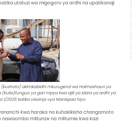
ika utatuzi wa migogoro ya ardhi na upatikanaji
(kushoto) akimkabidhi mkurugenzi wa Halmashauri ya
ulia)funguo ya gari mpya kwa ajili ya idara ya ardhi ya
a 1/2025 katika viwanja vya Manispaa hiyo
.
ia wananchi kwa haraka na kuhakikisha changamoto
yo nawaomba mlitunze na mlitumie kwa kazi