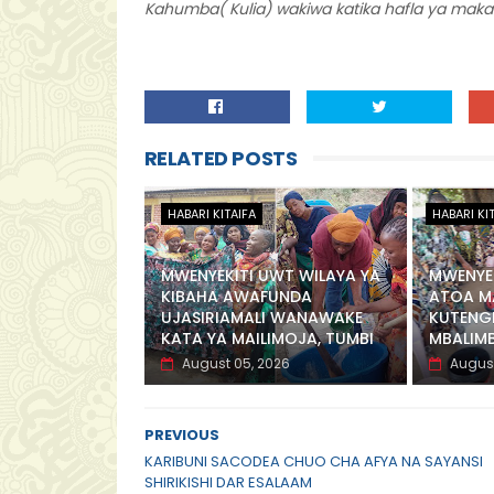
Kahumba( Kulia) wakiwa katika hafla ya maka
RELATED POSTS
HABARI KITAIFA
HABARI KI
MWENYEKITI UWT WILAYA YA
MWENYEK
KIBAHA AWAFUNDA
ATOA M
UJASIRIAMALI WANAWAKE
KUTENG
KATA YA MAILIMOJA, TUMBI
MBALIM
August 05, 2026
August
PREVIOUS
KARIBUNI SACODEA CHUO CHA AFYA NA SAYANSI
SHIRIKISHI DAR ESALAAM