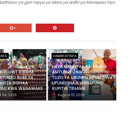
bidhiano ya gari mpya ya idara ya ardhi ya Manispaa hiyo
.
TAIFA
HABARI KITAIFA
MEYA MANISPAA YA KIBAHA
ITI UWT KIBAHA
AMTUNUKU MKURUGENZI
AFUNZO BURE YA
TUZO YA UBUNIFU MFUMO WA
ENEZA BIDHAA
UFUNDISHAJI WANAFUNZI
BALI KWA WANAWAKE
KUPITIA TEHAMA
 04, 2026
August 01, 2026