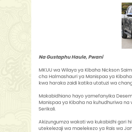
Na Gustaphu Haule, Pwani
MKUU wa Wilaya ya Kibaha Nickson Saimo
cha Halmashauri ya Manispaa ya Kibaha i
kwa haraka zaidi katika utatuzi wa chan
Makabidhiano hayo yamefanyika Desemba 
Manispaa ya Kibaha na kuhudhuriwa na 
Serikali.
Akizungumza wakati wa kukabidhi gari h
utekelezaji wa maelekezo ya Rais wa Ja