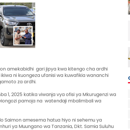
n amekabidhi gari jipya kwa kitengo cha ardhi
kiwa ni kuongeza ufanisi wa kuwafikia wananchi
gamoto za ardhi.
1, 2025 katika viwanja vya ofisi ya Mkurugenzi wa
viongozi pamoja na watendaji mbalimbali wa
ilo Saimon amesema hatua hiyo ni sehemu ya
mhuri ya Muungano wa Tanzania, Dkt. Samia Suluhu