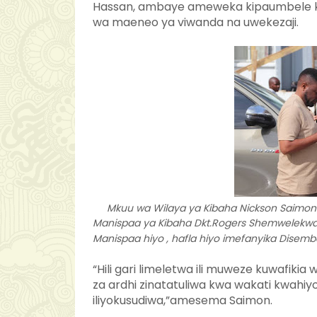
Hassan, ambaye ameweka kipaumbele kat
wa maeneo ya viwanda na uwekezaji.
Mkuu wa Wilaya ya Kibaha Nickson Saimon 
Manispaa ya Kibaha Dkt.Rogers Shemwelekwa (K
Manispaa hiyo , hafla hiyo imefanyika Disemb
“Hili gari limeletwa ili muweze kuwafik
za ardhi zinatatuliwa kwa wakati kwahi
iliyokusudiwa,”amesema Saimon.