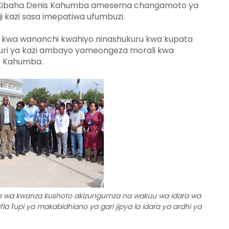
a Kibaha Denis Kahumba amesema changamoto ya
ji kazi sasa imepatiwa ufumbuzi.
di kwa wananchi kwahiyo ninashukuru kwa kupata
uri ya kazi ambayo yameongeza morali kwa
a Kahumba.
n wa kwanza kushoto akizungumza na wakuu wa idara wa
a fupi ya makabidhiano ya gari jipya la idara ya ardhi ya