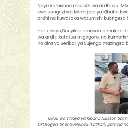
Naye kamishna msaidizi wa ardhi wa Mk
kwa uongozi wa Manispaa ya Kibaha kwa k
ardhi na kuwataka watumishi kuongeza bid
Hata hivyo,Banyikila amesema makabidh
wa ardhi, kutatua migogoro, na kuimar
na dira ya Serikali ya kujenga mazingira
Mkuu wa Wilaya ya Kibaha Nickson Saimon 
Dkt.Rogers Shemwelekwa (katikati) pamoja na