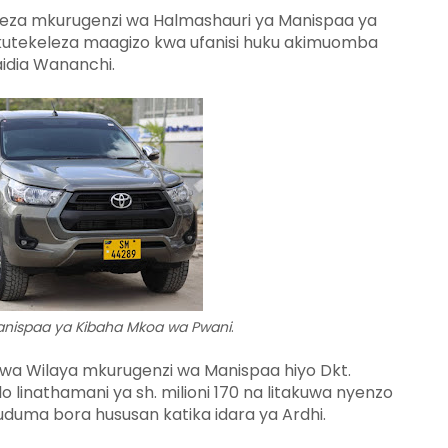
za mkurugenzi wa Halmashauri ya Manispaa ya
utekeleza maagizo kwa ufanisi huku akimuomba
aidia Wananchi.
Manispaa ya Kibaha Mkoa wa Pwani
.
uu wa Wilaya mkurugenzi wa Manispaa hiyo Dkt.
linathamani ya sh. milioni 170 na litakuwa nyenzo
uduma bora hususan katika idara ya Ardhi.