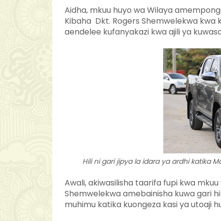
Aidha, mkuu huyo wa Wilaya amemponge
Kibaha Dkt. Rogers Shemwelekwa kwa k
aendelee kufanyakazi kwa ajili ya kuwas
Hili ni gari jipya la idara ya ardhi katika 
Awali, akiwasilisha taarifa fupi kwa mk
Shemwelekwa amebainisha kuwa gari hilo 
muhimu katika kuongeza kasi ya utoaji h