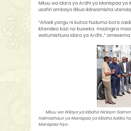
Mkuu wa idara ya Ardhi ya Manispaa y
usafiri ambayo ilikua ikikwamisha utenda
“Ahadi yangu ni kutoa huduma bora zai
kitendea kazi na kuweka mazingira maz
watumishi,wa idara ya Ardhi ,” amesem
Mkuu wa Wilaya ya Kibaha Nickson Saimo
Halmashauri ya Manispaa ya Kibaha katika hafl
Manispaa hiyo .