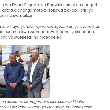
oa wa Pwani Rugambwa Banyikila, ametoa pongezi
utatua changamoto zilizokuwa zikikabili ofisi ya
ii na uwajibikaji
iano hayo yanatarajiwa kuongeza kasi ya usimamizi
isha huduma kwa wananchi wa Kibaha yakiendana
 bora ya uwekezaji na maendeleo.
( kushoto), Mkurugenzi wa Manispaa ya Kibaha
 Mkuu wa idara ya ardhi ya Manispaa ya Kibaha Denis