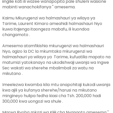
iingilie kati ili wazee wanapopita pale shuleni wasione
mabinti wanachokifanya " amesema.
Kaimu Mkurugenzi wa halmashauri ya wilaya ya
Tarime, Laurent Kimaro ameahidi halmashauri hiyo
kuwa itajenga itaongeza mabafu, ili kuondoa
changamoto .
Amesema atamfikishia mkurugenzi wa halmashauri
hiyo, agizo la DC la mkumtaka mkurugenzi wa
halmashauri ya wilaya ya Tarime, kufuatilia mapato na
matumizi yatokanayo na ukodishwaji uwanja wa Ingwe
Sec wakati wa sherehe mbalimbali za watu na
mikutano .
Imeelezwa kwamba kila mtu anapohitaji kukodi uwanja
kwa ajili ya kufanya sherehe/harusi na mikutano
mingineyo hulipa fedha kiasi cha Tsh. 200,000 hadi
300,000 kwa uongozi wa shule .
Marwa Ryoba mkazi wa Kijiji cha Nyangoto amesema "