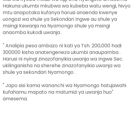
Hakuna ukumbi mkubwa wa kubeba watu wengi, hivyo
mtu anapotaka kufanya harusi anaenda kwenye
uongozi wa shule ya Sekondari Ingwe au shule ya
msingi Kewanja na Nyamongo shule ya msingi
anaomba kukodi uwanja .
" Analipia pesa ambazo ni kati ya Tsh. 200,000 hadi
300000 kisha anatengeneza ukumbi anaupamba .
Harusi ni nyingi zinazofanyikia uwanja wa Ingwe Sec.
ukilinganisha na sherehe zinazofanyikia uwanja wa
shule ya sekondari Nyamongo .
" Japo sisi kama wananchi wa Nyamongo hatujawahi
kufahamu mapato na matumizi ya uwanja huo"
amesema.