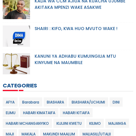
KADA WA CCM AJIUA NA KUACHA UJUMBE
AKITAKA MPENZI WAKE ASAKWE
SHAIRI : KIFO, KWA HUO MVUTO WAKE !
KANUNI YA ADHABU KUMUINGILIA MTU
KINYUME NA MAUMBILE
CATEGORIES
AFYA
Barabara
BIASHARA
BIASHARA/UCHUMI
DINI
ELIMU
HABARI KIMATAIFA
HABARI KITAIFA
HABARI MCHANGANYIKO
KIJIJINI KWETU
KILIMO
MAJANGA
MAJI
MAKALA
MAKUNDI MAALUM
MALIASILI/UTALII