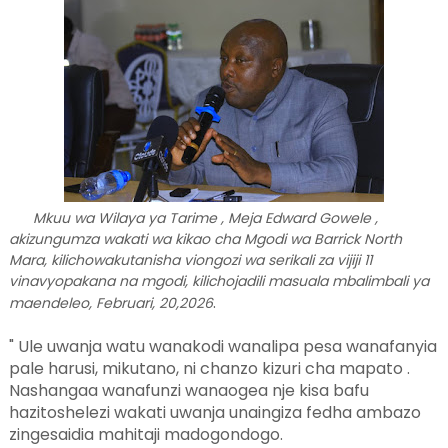
Mkuu wa Wilaya ya Tarime , Meja Edward Gowele ,
akizungumza wakati wa kikao cha Mgodi wa Barrick North
Mara, kilichowakutanisha viongozi wa serikali za vijiji 11
vinavyopakana na mgodi, kilichojadili masuala mbalimbali ya
.
maendeleo, Februari, 20,2026
" Ule uwanja watu wanakodi wanalipa pesa wanafanyia
pale harusi, mikutano, ni chanzo kizuri cha mapato .
Nashangaa wanafunzi wanaogea nje kisa bafu
hazitoshelezi wakati uwanja unaingiza fedha ambazo
zingesaidia mahitaji madogondogo.