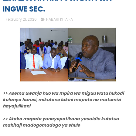
INGWE SEC.
February 21, 2026
HABARI KITAIFA
>> Asema uwanja huo wa mpira wa miguu watu hukodi
kufanya harusi, mikutano lakini mapato na matumizi
hayajulikani
>> Ataka mapato yanayopatikana yasaidie kutatua
mahitaji madogomadogo ya shule