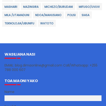
MASHAIRI
MAZINGIRA
MICHEZO/BURUDANI
MIFUGO/UVUVI
MILA /UTAMADUNI
NDOA/MAHUSIANO
POLISI
SIASA
TEKNOLOJIA/UBUNIFU
WATOTO
WASILIANA NASI
EMAIL: blog.dimaonline@gmail.com Call/Whatsapp: +255
788 000 607
TOA MAONI YAKO
Name