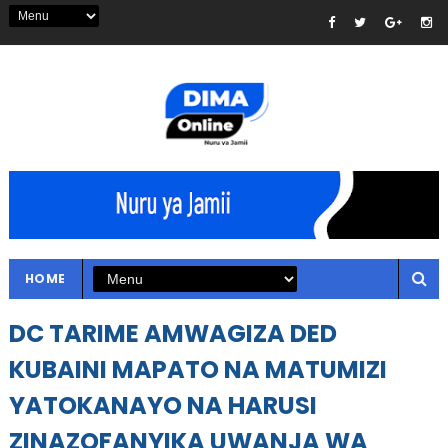
HOME
DC TARIME AMWAGIZA DED
KUBAINI MAPATO NA MATUMIZI
YATOKANAYO NA HARUSI
ZINAZOFANYIKA UWANJA WA