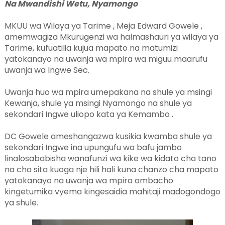
Na Mwandishi Wetu, Nyamongo
MKUU wa Wilaya ya Tarime , Meja Edward Gowele ,
amemwagiza Mkurugenzi wa halmashauri ya wilaya ya
Tarime, kufuatilia kujua mapato na matumizi
yatokanayo na uwanja wa mpira wa miguu maarufu
uwanja wa Ingwe Sec.
Uwanja huo wa mpira umepakana na shule ya msingi
Kewanja, shule ya msingi Nyamongo na shule ya
sekondari Ingwe uliopo kata ya Kemambo .
DC Gowele ameshangazwa kusikia kwamba shule ya
sekondari Ingwe ina upungufu wa bafu jambo
linalosababisha wanafunzi wa kike wa kidato cha tano
na cha sita kuoga nje hili hali kuna chanzo cha mapato
yatokanayo na uwanja wa mpira ambacho
kingetumika vyema kingesaidia mahitaji madogondogo
ya shule.