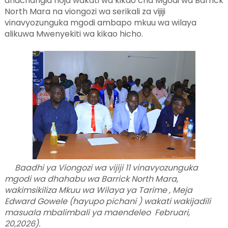
anachangia hoja wakati wa kikao cha Mgodi wa Barrick
North Mara na viongozi wa serikali za vijiji
vinavyozunguka mgodi ambapo mkuu wa wilaya
alikuwa Mwenyekiti wa kikao hicho.
Baadhi ya Viongozi wa vijiji 11 vinavyozunguka
mgodi wa dhahabu wa Barrick North Mara,
wakimsikiliza Mkuu wa Wilaya ya Tarime , Meja
Edward Gowele (hayupo pichani ) wakati wakijadili
masuala mbalimbali ya maendeleo Februari,
20,2026).