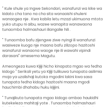
" Kule shule ya Ingwe Sekondari, wanafunzi wa kike wa
kidato cha tano na cha sita wanaoishi shuleni
wanaogea nje . Kwa kabila letu mzazi ukimuona mtoto
yuko utupu ni aibu, wazee wanapita wanawaona
tunaomba halmashauri iliangalie hili .
" Tunaomba bafu zijengwe ziwe nyingi ili wanafunzi
wasiweze kuoga nje maana bafu zilizopo hazitoshi
wanafunzi wanaona waoge nje ili wawahi vipindi
darasani" amesema Magutu.
Ameongeza kuwa Kijiji hicho kinapata mgao wa fedha
kidogo " Serikali yetu ya Kijiji tulikuwa tunapata asilimia
moja ya uzalishaji kutoka mgodini lakini kwa sasa
tunapata fedha kidogo hazitoshi maana mgodi
hauchimbi dhahabu huku kijijini.
" Tunajikuta tunapata mgao kidogo ambao haukidhi
kutekeleza mahitaji yote . Tunaomba halmashauri