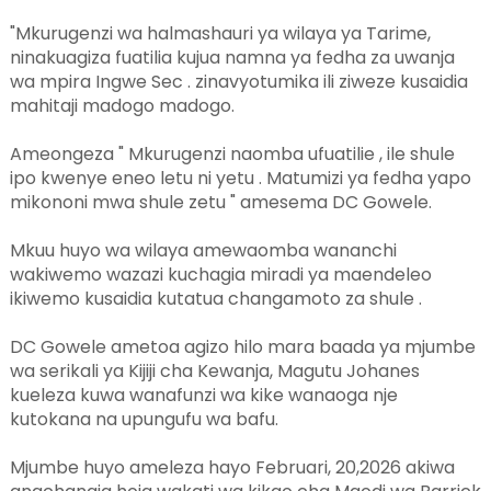
"Mkurugenzi wa halmashauri ya wilaya ya Tarime,
ninakuagiza fuatilia kujua namna ya fedha za uwanja
wa mpira Ingwe Sec . zinavyotumika ili ziweze kusaidia
mahitaji madogo madogo.
Ameongeza " Mkurugenzi naomba ufuatilie , ile shule
ipo kwenye eneo letu ni yetu . Matumizi ya fedha yapo
mikononi mwa shule zetu " amesema DC Gowele.
Mkuu huyo wa wilaya amewaomba wananchi
wakiwemo wazazi kuchagia miradi ya maendeleo
ikiwemo kusaidia kutatua changamoto za shule .
DC Gowele ametoa agizo hilo mara baada ya mjumbe
wa serikali ya Kijiji cha Kewanja, Magutu Johanes
kueleza kuwa wanafunzi wa kike wanaoga nje
kutokana na upungufu wa bafu.
Mjumbe huyo ameleza hayo Februari, 20,2026 akiwa